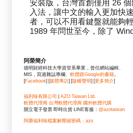
安裝版，台灣首創僅用 26
入法，讓中文的輸入更加快
者，可以不用看鍵盤就能夠
1989 年問世至今，除了 Wind
阿榮簡介
德明財經科技大學資管系畢業，曾任網站編輯、
MIS，寫過雜誌專欄、
軟體跟Google的書籍
。
[
Facebook
] [
媒體專訪
] [
版權聲明
] [
更多簡介
]
福利味有限公司
|
AZO Taiwan Ltd.
軟體代理商
台灣軟體代理商
國外軟體代購
開立電子發票 即時出貨 LINE客服：
@azotaiwan
阿榮福利味檔案解壓縮密碼：azo