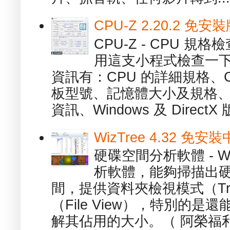
CPU-Z 2.20.2 
CPU-Z - CPU 
用這支小程式檢查一下
資訊有：CPU 的詳細規格、C
板型號、記憶體大小及規格、
資訊、Windows 及 DirectX 版
WizTree 4.32 
硬碟空間分析軟體 - W
析軟體，能夠掃描出
間，提供資料夾檢視模式（Tre
（File View），特別的
解其佔用的大小。（ 阿榮福利