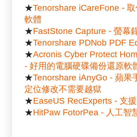
★
Tenorshare iCareFon
軟體
★
FastStone Capture -
★
Tenorshare PDNob PDF
★
Acronis Cyber Protect Hom
- 好用的電腦硬碟備份還原軟
★
Tenorshare iAnyGo
定位修改不需要越獄
★
EaseUS RecExpert
★
HitPaw FotorPea -