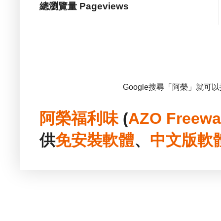
總瀏覽量 Pageviews
Google搜尋「阿榮」就可
阿榮福利味
(
AZO Freewa
供
免安裝
軟體
、
中文版
軟