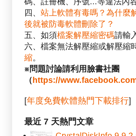
碼、註冊機、序號...等違法內
四、
站上軟體有毒嗎？為什麼
後就被防毒軟體刪除了？
五、如須
檔案解壓縮密碼
請輸
六、檔案無法解壓縮或解壓縮
縮
。
※問題討論請利用臉書社團
（
https://www.facebook.com
[
年度免費軟體熱門下載排行
]
最近 7 天熱門文章
CrystalDiskInfo