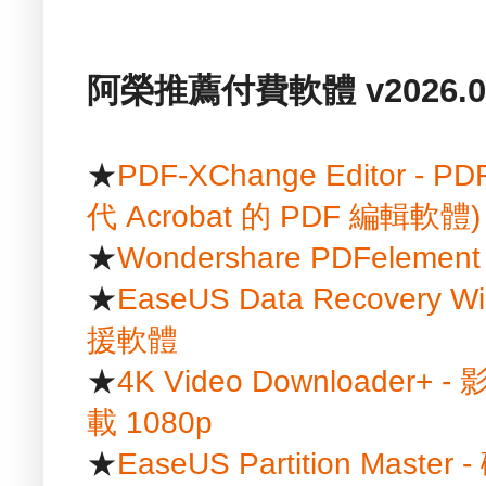
阿榮推薦付費軟體 v2026.01
★
PDF-XChange Editor
代 Acrobat 的 PDF 編輯軟體)
★
Wondershare PDFelem
★
EaseUS Data Recover
援軟體
★
4K Video Downloader+ 
載 1080p
★
EaseUS Partition Mast