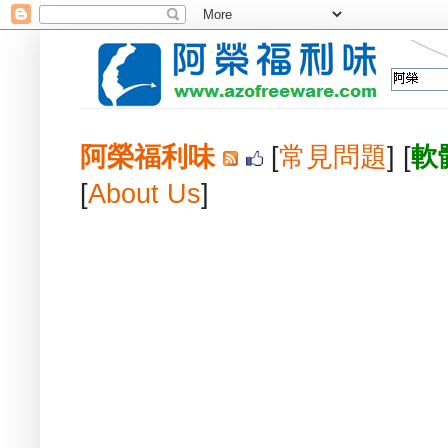
阿榮福利味
[
常見問題
] [
軟
[
About Us
]