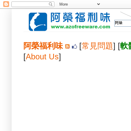
阿榮福利味
[
常見問題
] [
軟
[
About Us
]