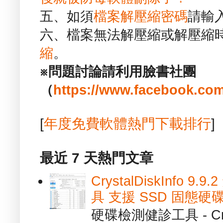
五、如須
檔案解壓縮密碼
請輸
六、檔案無法解壓縮或解壓縮
縮
。
※問題討論請利用臉書社團
（
https://www.facebook.com
[
年度免費軟體熱門下載排行
]
最近 7 天熱門文章
CrystalDiskInfo
具 支援 SSD 固態硬
硬碟檢測健診工具 - Cry