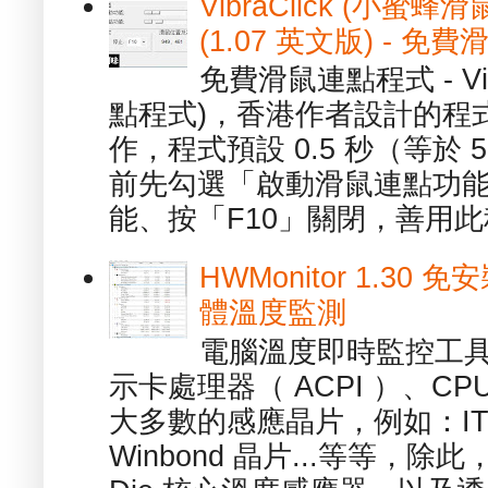
VibraClick (小蜜
(1.07 英文版) - 
免費滑鼠連點程式 - Vib
點程式)，香港作者設計的程
作，程式預設 0.5 秒（等於
前先勾選「啟動滑鼠連點功能
能、按「F10」關閉，善用此程
HWMonitor 1.30 
體溫度監測
電腦溫度即時監控工具 -
示卡處理器（ ACPI ）、
大多數的感應晶片，例如：ITE
Winbond 晶片...等等，