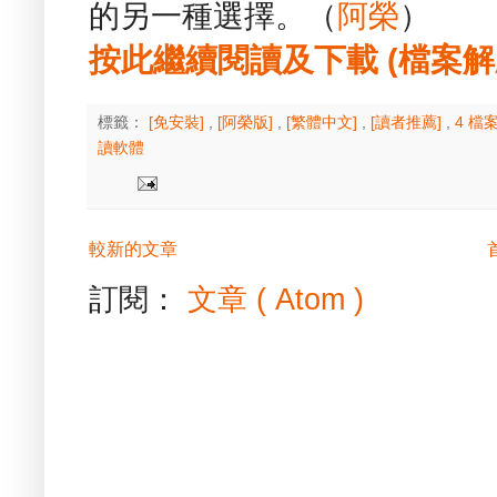
的另一種選擇。（
阿榮
）
按此繼續閱讀及下載 (檔案解壓縮
標籤：
[免安裝]
,
[阿榮版]
,
[繁體中文]
,
[讀者推薦]
,
4 檔
讀軟體
較新的文章
訂閱：
文章 ( Atom )