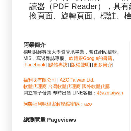
讀器（PDF Reader），
換頁面、旋轉頁面、標註、檢
阿榮簡介
德明財經科技大學資管系畢業，曾任網站編輯、
MIS，寫過雜誌專欄、
軟體跟Google的書籍
。
[
Facebook
] [
媒體專訪
] [
版權聲明
] [
更多簡介
]
福利味有限公司
|
AZO Taiwan Ltd.
軟體代理商
台灣軟體代理商
國外軟體代購
開立電子發票 即時出貨 LINE客服：
@azotaiwan
阿榮福利味檔案解壓縮密碼：azo
總瀏覽量 Pageviews