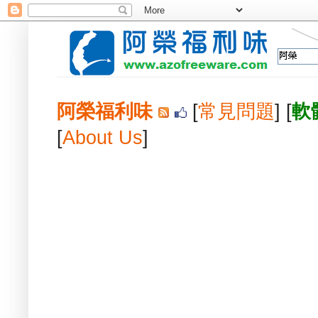
阿榮福利味
[
常見問題
] [
軟
[
About Us
]