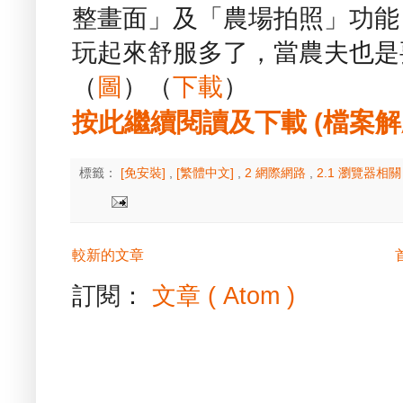
整畫面」及「農場拍照」功能
玩起來舒服多了，當農夫也是
（
圖
）（
下載
）
按此繼續閱讀及下載 (檔案解壓縮
標籤：
[免安裝]
,
[繁體中文]
,
2 網際網路
,
2.1 瀏覽器相
較新的文章
訂閱：
文章 ( Atom )