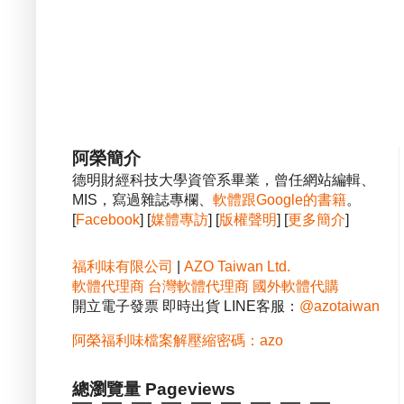
阿榮簡介
德明財經科技大學資管系畢業，曾任網站編輯、
MIS，寫過雜誌專欄、
軟體跟Google的書籍
。
[
Facebook
] [
媒體專訪
] [
版權聲明
] [
更多簡介
]
福利味有限公司
|
AZO Taiwan Ltd.
軟體代理商
台灣軟體代理商
國外軟體代購
開立電子發票 即時出貨 LINE客服：
@azotaiwan
阿榮福利味檔案解壓縮密碼：azo
總瀏覽量 Pageviews