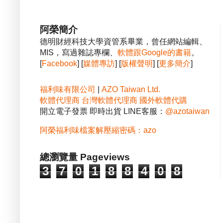
阿榮簡介
德明財經科技大學資管系畢業，曾任網站編輯、
MIS，寫過雜誌專欄、
軟體跟Google的書籍
。
[
Facebook
] [
媒體專訪
] [
版權聲明
] [
更多簡介
]
福利味有限公司
|
AZO Taiwan Ltd.
軟體代理商
台灣軟體代理商
國外軟體代購
開立電子發票 即時出貨 LINE客服：
@azotaiwan
阿榮福利味檔案解壓縮密碼：azo
總瀏覽量 Pageviews
3
7
0
1
8
8
4
0
8