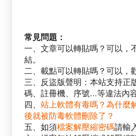
常見問題：
一、文章可以轉貼嗎？可以，
結。
二、載點可以轉貼嗎？可以，
三、反盜版聲明：本站支持正
碼、註冊機、序號...等違法內
四、
站上軟體有毒嗎？為什麼
後就被防毒軟體刪除了？
五、如須
檔案解壓縮密碼
請輸