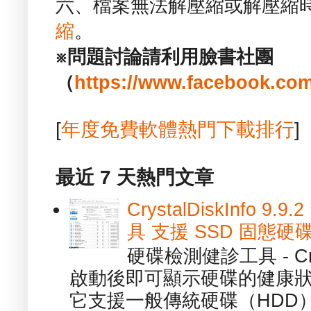
六、檔案無法解壓縮或解壓縮
縮
。
※問題討論請利用臉書社團
（
https://www.facebook.com
[
年度免費軟體熱門下載排行
]
最近 7 天熱門文章
CrystalDiskInfo
具 支援 SSD 固態硬
硬碟檢測健診工具 - Cry
啟動後即可顯示硬碟的健康
它支援一般傳統硬碟（HDD