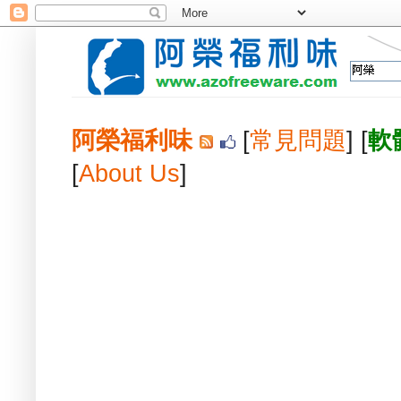
阿榮福利味
[
常見問題
] [
軟
[
About Us
]