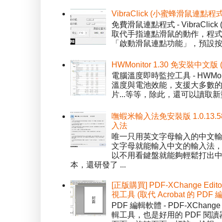
VibraClick (小蜜蜂滑鼠連點程
免費滑鼠連點程式 - VibraCl
取代手指連點滑鼠的動作，程式預
「啟動滑鼠連點功能」，預設按「
HWMonitor 1.30 免安裝中文版
電腦溫度即時監控工具 - HWMo
溫度與電池效能，支援大多數的感應
片...等等，除此，還可以讀取新型
嘸蝦米輸入法免安裝版 1.0.13.
入法
唯一只用英文字母輸入的中文輸入
文字母就能輸入中文的輸入法
以不用看鍵盤就能夠輕鬆打出中文字
本，還研發了 ...
[正版購買] PDF-XChange Edi
視工具 (取代 Acrobat 的 PDF
PDF 編輯軟體 - PDF-XChange 
輯工具，也是好用的 PDF 閱讀