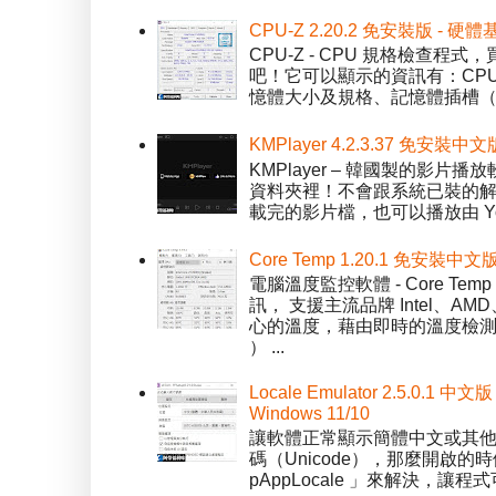
CPU-Z 2.20.2 免安裝版 -
CPU-Z - CPU 規格檢查
吧！它可以顯示的資訊有：CPU 
憶體大小及規格、記憶體插槽（SPD）
KMPlayer 4.2.3.37 免安裝中文
KMPlayer – 韓國製的
資料夾裡！不會跟系統已裝的解碼工
載完的影片檔，也可以播放由 You
Core Temp 1.20.1 免安裝
電腦溫度監控軟體 - Core 
訊， 支援主流品牌 Intel、
心的溫度，藉由即時的溫度檢測
） ...
Locale Emulator 2.5.0
Windows 11/10
讓軟體正常顯示簡體中文或其他語言 
碼（Unicode），那麼開啟的時
pAppLocale 」來解決，