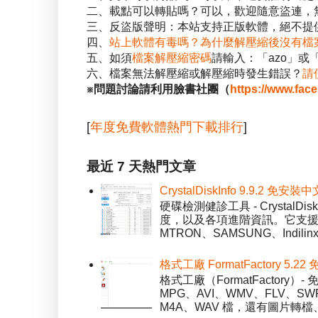
二、載點可以轉貼嗎？可以，歡迎隨意盜連，
三、反盜版聲明：本站支持正版軟體，絕不提供
四、
站上軟體有毒嗎？為什麼解壓縮後沒有檔
五、如須
檔案解壓縮密碼
請輸入：「azo」或
六、檔案無法解壓縮或解壓縮時發生錯誤？
請
※問題討論請利用臉書社團（
https://www.fac
[
年度免費軟體熱門下載排行
]
最近 7 天熱門文章
CrystalDiskInfo 9.9.
硬碟檢測健診工具 - Crystal
度，以及各項進階資訊。它支援一
MTRON、SAMSUNG、Indil
格式工廠 FormatFactory 
格式工廠（FormatFactor
MPG、AVI、WMV、FLV、S
M4A、WAV 檔，還有圖片轉檔