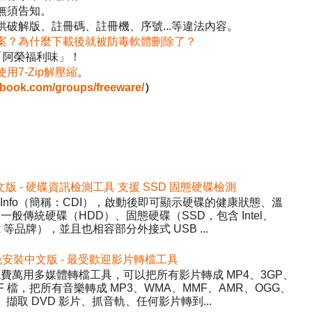
無須告知。
破解版、註冊碼、註冊機、序號...等違法內容。
案？為什麼下載後就被防毒軟體刪除了？
「阿榮福利味」！
使用7-Zip解壓縮
。
ebook.com/groups/freeware/
）
2 免安裝中文版 - 硬碟資訊檢測工具 支援 SSD 固態硬碟檢測
DiskInfo（簡稱：CDI），啟動後即可顯示硬碟的健康狀態、溫
般傳統硬碟（HDD）、固態硬碟（SSD，包含 Intel、
inx 等品牌），並且也相容部分外接式 USB ...
5.22 免安裝中文版 - 最受歡迎影片轉檔工具
y）- 免費萬用多媒體轉檔工具，可以把所有影片轉成 MP4、3GP、
WF 檔，把所有音樂轉成 MP3、WMA、MMF、AMR、OGG、
、擷取 DVD 影片、抓音軌、任何影片轉到...