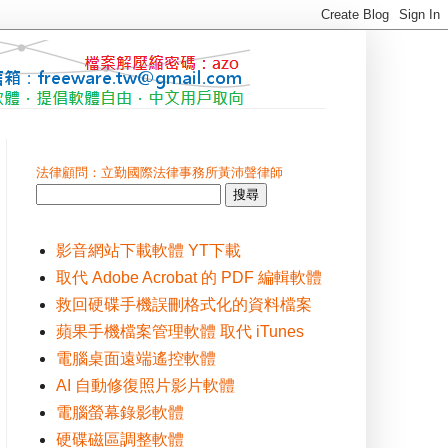
法律顧問：立勤國際法律事務所黃沛聲律師
影音網站下載軟體 YT下載
取代 Adobe Acrobat 的 PDF 編輯軟體
救回硬碟手機誤刪格式化的資料檔案
蘋果手機檔案管理軟體 取代 iTunes
電腦桌面遠端遙控軟體
AI 自動修復照片影片軟體
電腦螢幕錄影軟體
硬碟磁區調整軟體