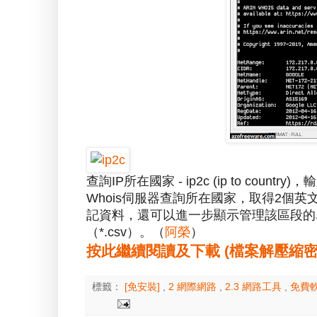
查詢IP所在國家 - ip2c (ip to co
Whois伺服器查詢所在國家，取得2個英
記資料，還可以進一步顯示管理該區段的
（*.csv）。（
阿榮
）
按此繼續閱讀及下載 (檔案解壓縮密碼：a
標籤：
[免安裝]
,
2 網際網路
,
2.3 網路工具
,
免費