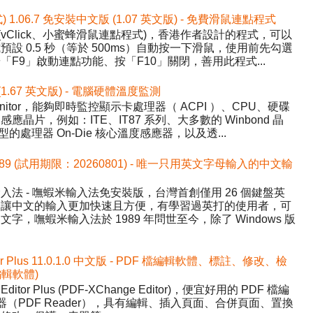
式) 1.06.7 免安裝中文版 (1.07 英文版) - 免費滑鼠連點程式
ick (vClick、小蜜蜂滑鼠連點程式)，香港作者設計的程式，可以
設 0.5 秒（等於 500ms）自動按一下滑鼠，使用前先勾選
F9」啟動連點功能、按「F10」關閉，善用此程式...
 (1.67 英文版) - 電腦硬體溫度監測
nitor，能夠即時監控顯示卡處理器（ ACPI ）、CPU、硬碟
晶片，例如：ITE、IT87 系列、大多數的 Winbond 晶
的處理器 On-Die 核心溫度感應器，以及透...
589 (試用期限：20260801) - 唯一只用英文字母輸入的中文輸
法 - 嘸蝦米輸入法免安裝版，台灣首創僅用 26 個鍵盤英
，讓中文的輸入更加快速且方便，有學習過英打的使用者，可
，嘸蝦米輸入法於 1989 年問世至今，除了 Windows 版
tor Plus 11.0.1.0 中文版 - PDF 檔編輯軟體、標註、修改、檢
 編輯軟體)
Editor Plus (PDF-XChange Editor)，便宜好用的 PDF 檔編
器（PDF Reader），具有編輯、插入頁面、合併頁面、置換