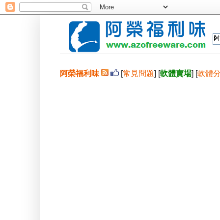
阿榮福利味
[
常見問題
] [
軟體賣場
] [
軟體