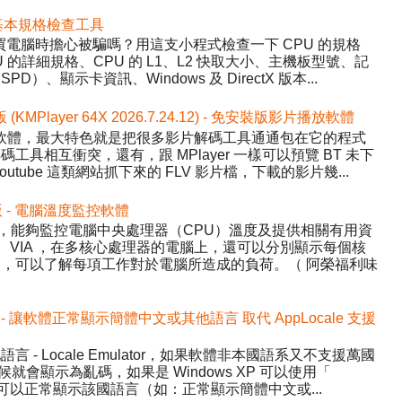
 硬體基本規格檢查工具
程式，買電腦時擔心被騙嗎？用這支小程式檢查一下 CPU 的規格
的詳細規格、CPU 的 L1、L2 快取大小、主機板型號、記
、顯示卡資訊、Windows 及 DirectX 版本...
版 (KMPlayer 64X 2026.7.24.12) - 免安裝版影片播放軟體
影片播放軟體，最大特色就是把很多影片解碼工具通通包在它的程式
具相互衝突，還有，跟 MPlayer 一樣可以預覽 BT 未下
tube 這類網站抓下來的 FLV 影片檔，下載的影片幾...
中文版 - 電腦溫度監控軟體
Temp，能夠監控電腦中央處理器（CPU）溫度及提供相關有用資
AMD、VIA ，在多核心處理器的電腦上，還可以分別顯示每個核
，可以了解每項工作對於電腦所造成的負荷。（ 阿榮福利味
.1 中文版 - 讓軟體正常顯示簡體中文或其他語言 取代 AppLocale 支援
- Locale Emulator，如果軟體非本國語系又不支援萬國
候就會顯示為亂碼，如果是 Windows XP 可以使用「
讓程式可以正常顯示該國語言（如：正常顯示簡體中文或...