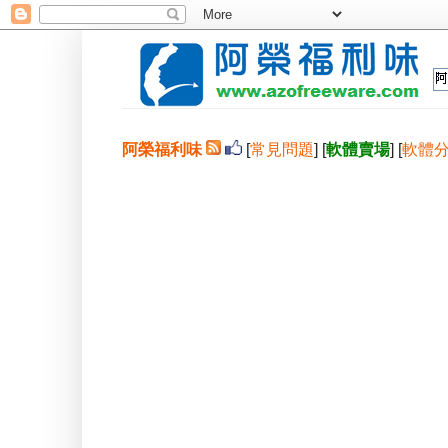
阿榮福利味
[
常見問題
] [
軟體賣場
] [
軟體