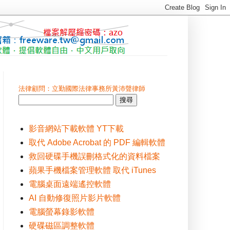
法律顧問：立勤國際法律事務所黃沛聲律師
影音網站下載軟體 YT下載
取代 Adobe Acrobat 的 PDF 編輯軟體
救回硬碟手機誤刪格式化的資料檔案
蘋果手機檔案管理軟體 取代 iTunes
電腦桌面遠端遙控軟體
AI 自動修復照片影片軟體
電腦螢幕錄影軟體
硬碟磁區調整軟體