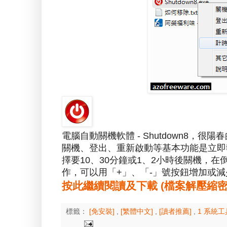
電腦自動關機軟體 - Shutdown8
關機、登出、重新啟動等基本功能是立即
擇要10、30分鐘或1、2小時後關機，
作，可以用「+」、「-」號按鈕增加或
按此繼續閱讀及下載 (檔案解壓縮密碼：a
標籤：
[免安裝]
,
[繁體中文]
,
[讀者推薦]
,
1 系統