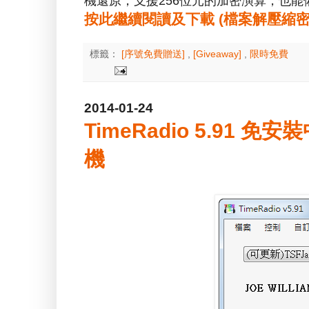
機還原，支援256位元的加密演算，也能
按此繼續閱讀及下載 (檔案解壓縮密碼：a
標籤：
[序號免費贈送]
,
[Giveaway]
,
限時免費
2014-01-24
TimeRadio 5.91 
機