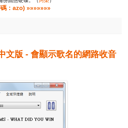
備份固態硬碟。（
阿榮
）
zo) »»»»»»»
免安裝中文版 - 會顯示歌名的網路收音