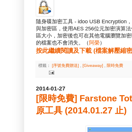
隨身碟加密工具 - idoo USB Encr
與加密區，使用AES 256位元加密演
區大小，加密後也可在其他電腦瀏覽加密
的檔案也不會消失。（
阿榮
）
按此繼續閱讀及下載 (檔案解壓縮密碼：a
標籤：
[序號免費贈送]
,
[Giveaway]
,
限時免費
2014-01-27
[限時免費] Farstone To
原工具 (2014.01.27 止)