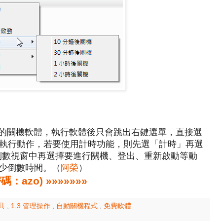
，很陽春的關機軟體，執行軟體後只會跳出右鍵選單，直接選
執行動作，若要使用計時功能，則先選「計時」再選
在倒數視窗中再選擇要進行關機、登出、重新啟動等動
減少倒數時間。（
阿榮
）
zo) »»»»»»»
工具
,
1.3 管理操作
,
自動關機程式
,
免費軟體