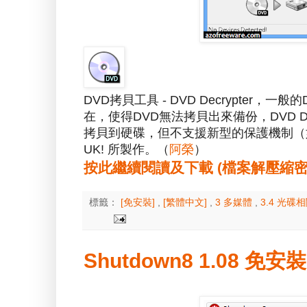
DVD拷貝工具 - DVD Decrypter，一般的D
在，使得DVD無法拷貝出來備份，DVD De
拷貝到硬碟，但不支援新型的保護機制（如：
UK! 所製作。（
阿榮
）
按此繼續閱讀及下載 (檔案解壓縮密碼：a
標籤：
[免安裝]
,
[繁體中文]
,
3 多媒體
,
3.4 光碟
Shutdown8 1.08 