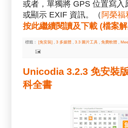
或者，單獨將 GPS 位置寫
或顯示 EXIF 資訊。（
阿榮福
按此繼續閱讀及下載 (檔案解壓縮
標籤：
[免安裝]
,
3 多媒體
,
3.3 圖片工具
,
免費軟體
,
Mee
Unicodia 3.2.3 免安
科全書