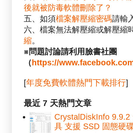
後就被防毒軟體刪除了？
五、如須
檔案解壓縮密碼
請輸
六、檔案無法解壓縮或解壓縮
縮
。
※問題討論請利用臉書社團
（
https://www.facebook.com
[
年度免費軟體熱門下載排行
]
最近 7 天熱門文章
CrystalDiskInfo
具 支援 SSD 固態硬