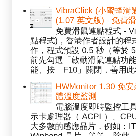
VibraClick (小蜜
(1.07 英文版) - 
免費滑鼠連點程式 - Vib
點程式)，香港作者設計的程
作，程式預設 0.5 秒（等於
前先勾選「啟動滑鼠連點功能
能、按「F10」關閉，善用此程
HWMonitor 1.30 
體溫度監測
電腦溫度即時監控工具 -
示卡處理器（ ACPI ）、
大多數的感應晶片，例如：ITE
Winbond 晶片...等等，