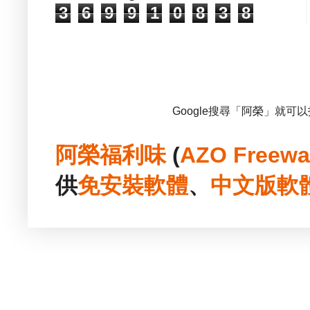
3
6
9
9
1
0
8
3
8
Google搜尋「阿榮」就可
阿榮福利味
(
AZO Freewa
供
免安裝
軟體
、
中文版
軟