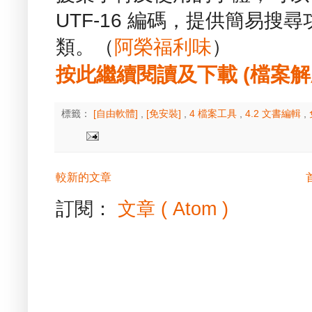
UTF‑16 編碼，提供簡易搜尋
類。（
阿榮福利味
）
按此繼續閱讀及下載 (檔案解壓縮
標籤：
[自由軟體]
,
[免安裝]
,
4 檔案工具
,
4.2 文書編輯
,
較新的文章
訂閱：
文章 ( Atom )