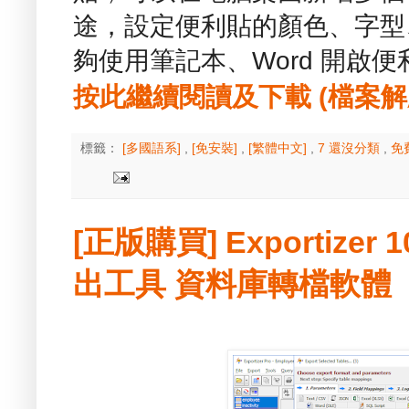
途，設定便利貼的顏色、字型
夠使用筆記本、Word 開啟
按此繼續閱讀及下載 (檔案解壓縮
標籤：
[多國語系]
,
[免安裝]
,
[繁體中文]
,
7 還沒分類
,
免
[正版購買] Exportizer 
出工具 資料庫轉檔軟體