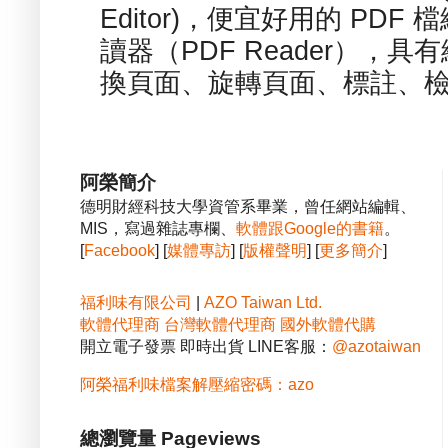
Editor)，便宜好用的 PDF
讀器（PDF Reader），
換頁面、旋轉頁面、標註、檢
阿榮簡介
德明財經科技大學資管系畢業，曾任網站編輯、
MIS，寫過雜誌專欄、
軟體跟Google的書籍
。
[
Facebook
] [
媒體專訪
] [
版權聲明
] [
更多簡介
]
福利味有限公司
|
AZO Taiwan Ltd.
軟體代理商
台灣軟體代理商
國外軟體代購
開立電子發票 即時出貨 LINE客服：
@azotaiwan
阿榮福利味檔案解壓縮密碼：azo
總瀏覽量 Pageviews