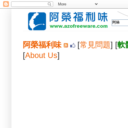
阿榮福利味
[
常見問題
] [
軟
[
About Us
]