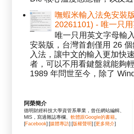
嘸蝦米輸入法免安裝版 1.
20261101) - 
唯一只用英文字母輸入
安裝版，台灣首創僅用 26
入法，讓中文的輸入更加快
者，可以不用看鍵盤就能夠
1989 年問世至今，除了 Wind
阿榮簡介
德明財經科技大學資管系畢業，曾任網站編輯、
MIS，寫過雜誌專欄、
軟體跟Google的書籍
。
[
Facebook
] [
媒體專訪
] [
版權聲明
] [
更多簡介
]