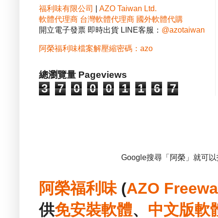
福利味有限公司
|
AZO Taiwan Ltd.
軟體代理商
台灣軟體代理商
國外軟體代購
開立電子發票 即時出貨 LINE客服：
@azotaiwan
阿榮福利味檔案解壓縮密碼：azo
總瀏覽量 Pageviews
3
7
0
0
0
1
1
6
7
Google搜尋「阿榮」就可
阿榮福利味
(
AZO Freewa
供
免安裝
軟體
、
中文版
軟