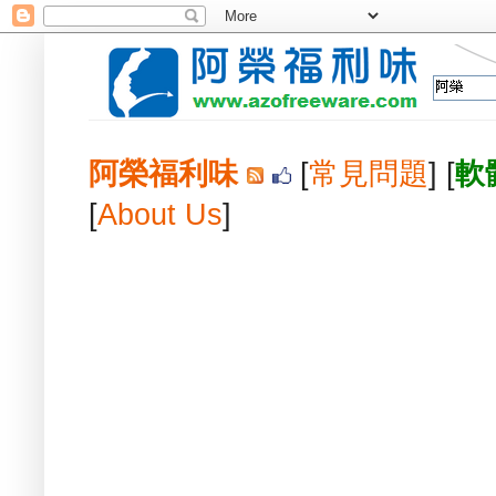
阿榮福利味
[
常見問題
] [
軟
[
About Us
]