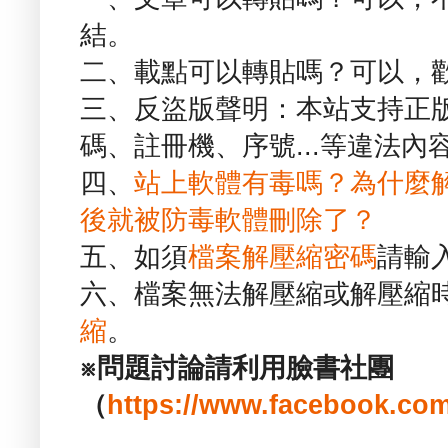
結。
二、載點可以轉貼嗎？可以，
三、反盜版聲明：本站支持正
碼、註冊機、序號...等違法內
四、
站上軟體有毒嗎？為什麼
後就被防毒軟體刪除了？
五、如須
檔案解壓縮密碼
請輸
六、檔案無法解壓縮或解壓縮
縮
。
※問題討論請利用臉書社團
（
https://www.facebook.com