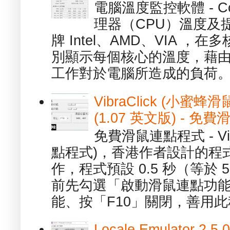
電腦溫度監控軟體 - C
理器（CPU）溫度及
牌 Intel、AMD、VIA 
別顯示每個核心的溫度，藉
工作對於電腦所造成的負荷。（ 
VibraClick (小蜜
(1.07 英文版) - 
免費滑鼠連點程式 - Vib
點程式)，香港作者設計的程
作，程式預設 0.5 秒（等於
前先勾選「啟動滑鼠連點功能
能、按「F10」關閉，善用此程
Locale Emulator