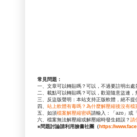
常見問題：
一、文章可以轉貼嗎？可以，不過要註明出處
二、載點可以轉貼嗎？可以，歡迎隨意盜連，
三、反盜版聲明：本站支持正版軟體，絕不提供
四、
站上軟體有毒嗎？為什麼解壓縮後沒有檔
五、如須
檔案解壓縮密碼
請輸入：「azo」或
六、檔案無法解壓縮或解壓縮時發生錯誤？
請
※問題討論請利用臉書社團（
https://www.fac