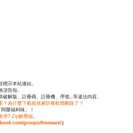
並標示本站連結。
無須告知。
破解版、註冊碼、註冊機、序號...等違法內容。
案？為什麼下載後就被防毒軟體刪除了？
「阿榮福利味」！
使用7-Zip解壓縮
。
ebook.com/groups/freeware/
）