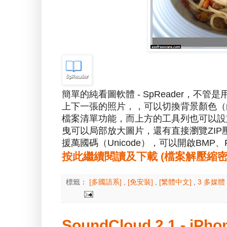
簡單的純看圖軟體 - SpReader，
上下一張的照片，，可以切換背景顏色（
檔案清單功能，而上方的工具列也可以設
曳可以局部放大圖片，還有直接瀏覽ZI
援萬國碼（Unicode），可以開啟BMP、P
按此繼續閱讀及下載 (檔案解壓縮密碼：a
標籤：
[多國語系]
,
[免安裝]
,
[繁體中文]
,
3 多媒體
SoundCloud 2.1 - 