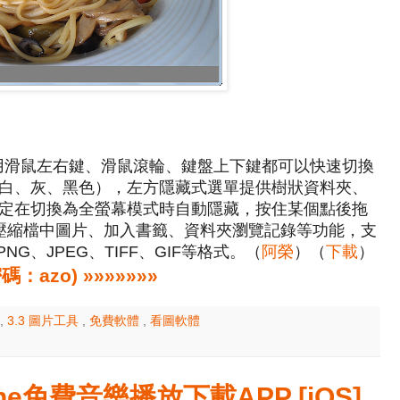
不管是用滑鼠左右鍵、滑鼠滾輪、鍵盤上下鍵都可以快速切換
白、灰、黑色），左方隱藏式選單提供樹狀資料夾、
定在切換為全螢幕模式時自動隱藏，按住某個點後拖
P壓縮檔中圖片、加入書籤、資料夾瀏覽記錄等功能，支
NG、JPEG、TIFF、GIF等格式。（
阿榮
）（
下載
）
zo) »»»»»»»
,
3.3 圖片工具
,
免費軟體
,
看圖軟體
iPhone免費音樂播放下載APP [iOS]