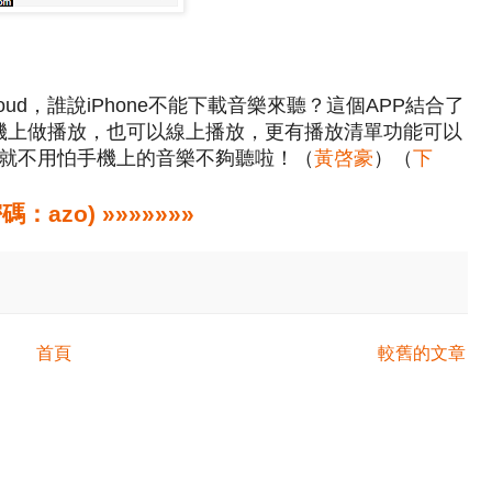
dCloud，誰說iPhone不能下載音樂來聽？這個APP結合了
到手機上做播放，也可以線上播放，更有播放清單功能可以
就不用怕手機上的音樂不夠聽啦！（
黃啓豪
）（
下
zo) »»»»»»»
首頁
較舊的文章