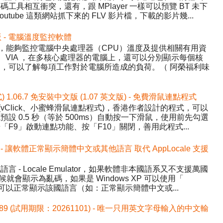
具相互衝突，還有，跟 MPlayer 一樣可以預覽 BT 未下
tube 這類網站抓下來的 FLV 影片檔，下載的影片幾...
中文版 - 電腦溫度監控軟體
Temp，能夠監控電腦中央處理器（CPU）溫度及提供相關有用資
AMD、VIA ，在多核心處理器的電腦上，還可以分別顯示每個核
，可以了解每項工作對於電腦所造成的負荷。（ 阿榮福利味
式) 1.06.7 免安裝中文版 (1.07 英文版) - 免費滑鼠連點程式
ick (vClick、小蜜蜂滑鼠連點程式)，香港作者設計的程式，可以
設 0.5 秒（等於 500ms）自動按一下滑鼠，使用前先勾選
F9」啟動連點功能、按「F10」關閉，善用此程式...
.1 中文版 - 讓軟體正常顯示簡體中文或其他語言 取代 AppLocale 支援
- Locale Emulator，如果軟體非本國語系又不支援萬國
候就會顯示為亂碼，如果是 Windows XP 可以使用「
讓程式可以正常顯示該國語言（如：正常顯示簡體中文或...
589 (試用期限：20261101) - 唯一只用英文字母輸入的中文輸