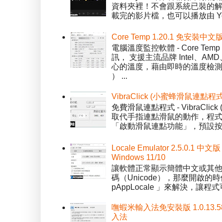
資料夾裡！不會跟系統已裝的解碼工
載完的影片檔，也可以播放由 You
Core Temp 1.20.1 免安裝
電腦溫度監控軟體 - Core 
訊， 支援主流品牌 Intel、
心的溫度，藉由即時的溫度檢測
） ...
VibraClick (小蜜蜂滑鼠連點程
免費滑鼠連點程式 - VibraCl
取代手指連點滑鼠的動作，程式預
「啟動滑鼠連點功能」，預設按「
Locale Emulator 2.5.0
Windows 11/10
讓軟體正常顯示簡體中文或其他語言 
碼（Unicode），那麼開啟的時
pAppLocale 」來解決，
嘸蝦米輸入法免安裝版 1.0.13.
入法