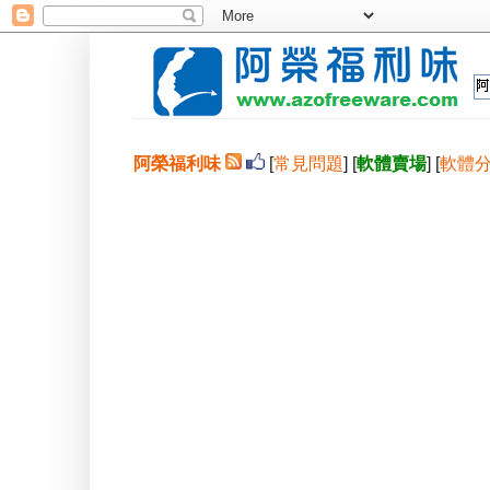
阿榮福利味
[
常見問題
] [
軟體賣場
] [
軟體