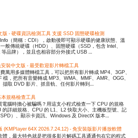
2 免安裝中文版 - 硬碟資訊檢測工具 支援 SSD 固態硬碟檢測
DiskInfo（簡稱：CDI），啟動後即可顯示硬碟的健康狀態、溫
般傳統硬碟（HDD）、固態硬碟（SSD，包含 Intel、
inx 等品牌），並且也相容部分外接式 USB ...
5.22 免安裝中文版 - 最受歡迎影片轉檔工具
y）- 免費萬用多媒體轉檔工具，可以把所有影片轉成 MP4、3GP、
WF 檔，把所有音樂轉成 MP3、WMA、MMF、AMR、OGG、
、擷取 DVD 影片、抓音軌、任何影片轉到...
 硬體基本規格檢查工具
程式，買電腦時擔心被騙嗎？用這支小程式檢查一下 CPU 的規格
的詳細規格、CPU 的 L1、L2 快取大小、主機板型號、記
、顯示卡資訊、Windows 及 DirectX 版本...
版 (KMPlayer 64X 2026.7.24.12) - 免安裝版影片播放軟體
影片播放軟體，最大特色就是把很多影片解碼工具通通包在它的程式