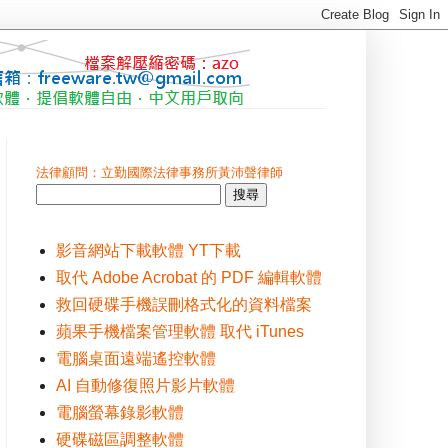
法律顧問：立勤國際法律事務所黃沛聲律師
影音網站下載軟體 YT下載
取代 Adobe Acrobat 的 PDF 編輯軟體
救回硬碟手機誤刪格式化的資料檔案
蘋果手機檔案管理軟體 取代 iTunes
電腦桌面遠端遙控軟體
AI 自動修復照片影片軟體
電腦螢幕錄影軟體
硬碟磁區調整軟體