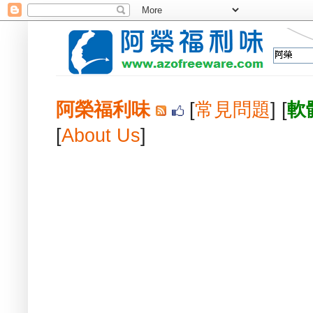
阿榮福利味
[
常見問題
] [
軟
[
About Us
]