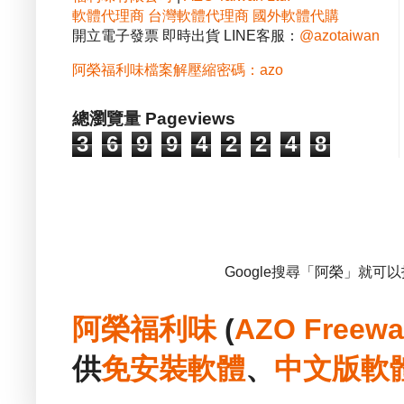
軟體代理商
台灣軟體代理商
國外軟體代購
開立電子發票 即時出貨 LINE客服：
@azotaiwan
阿榮福利味檔案解壓縮密碼：azo
總瀏覽量 Pageviews
3
6
9
9
4
2
2
4
8
Google搜尋「阿榮」就可
阿榮福利味
(
AZO Freewa
供
免安裝
軟體
、
中文版
軟