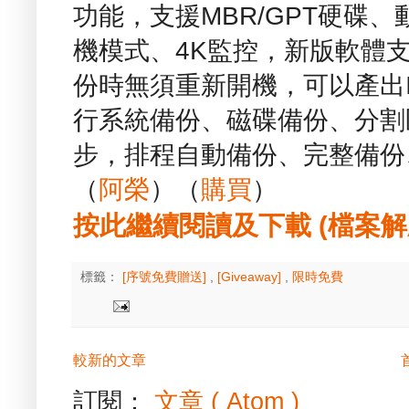
功能，支援MBR/GPT硬碟、動
機模式、4K監控，新版軟體
份時無須重新開機，可以產出
行系統備份、磁碟備份、分割
步，排程自動備份、完整備份、
（
阿榮
）（
購買
）
按此繼續閱讀及下載 (檔案解壓縮
標籤：
[序號免費贈送]
,
[Giveaway]
,
限時免費
較新的文章
訂閱：
文章 ( Atom )