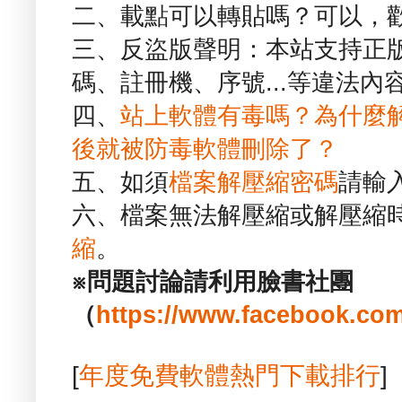
二、載點可以轉貼嗎？可以，
三、反盜版聲明：本站支持正
碼、註冊機、序號...等違法內
四、
站上軟體有毒嗎？為什麼
後就被防毒軟體刪除了？
五、如須
檔案解壓縮密碼
請輸
六、檔案無法解壓縮或解壓縮
縮
。
※問題討論請利用臉書社團
（
https://www.facebook.com
[
年度免費軟體熱門下載排行
]