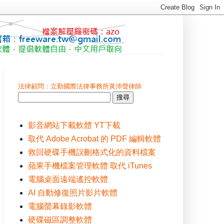
法律顧問：立勤國際法律事務所黃沛聲律師
影音網站下載軟體 YT下載
取代 Adobe Acrobat 的 PDF 編輯軟體
救回硬碟手機誤刪格式化的資料檔案
蘋果手機檔案管理軟體 取代 iTunes
電腦桌面遠端遙控軟體
AI 自動修復照片影片軟體
電腦螢幕錄影軟體
硬碟磁區調整軟體