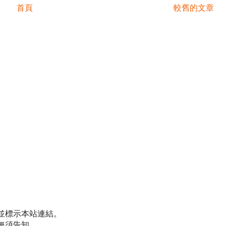
首頁
較舊的文章
並標示本站連結。
無須告知。