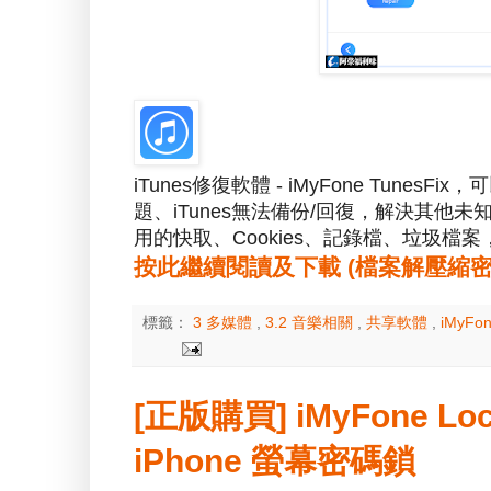
iTunes修復軟體 - iMyFone TunesF
題、iTunes無法備份/回復，解決其他未
用的快取、Cookies、記錄檔、垃圾檔案
按此繼續閱讀及下載 (檔案解壓縮密碼：a
標籤：
3 多媒體
,
3.2 音樂相關
,
共享軟體
,
iMyFo
[正版購買] iMyFone Loc
iPhone 螢幕密碼鎖