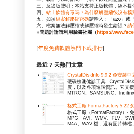
三、反盜版聲明：本站支持正版軟體，絕不提供
四、
站上軟體有毒嗎？為什麼解壓縮後沒有檔
五、如須
檔案解壓縮密碼
請輸入：「azo」或
六、檔案無法解壓縮或解壓縮時發生錯誤？
請
※問題討論請利用臉書社團（
https://www.fac
[
年度免費軟體熱門下載排行
]
最近 7 天熱門文章
CrystalDiskInfo 9.9.
硬碟檢測健診工具 - Crystal
度，以及各項進階資訊。它支援一
MTRON、SAMSUNG、Indil
格式工廠 FormatFactory 
格式工廠（FormatFactor
MPG、AVI、WMV、FLV、S
M4A、WAV 檔，還有圖片轉檔