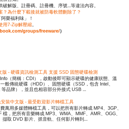
破解版、註冊碼、註冊機、序號...等違法內容。
案？為什麼下載後就被防毒軟體刪除了？
「阿榮福利味」！
使用7-Zip解壓縮
。
ebook.com/groups/freeware/
）
2 免安裝中文版 - 硬碟資訊檢測工具 支援 SSD 固態硬碟檢測
DiskInfo（簡稱：CDI），啟動後即可顯示硬碟的健康狀態、溫
般傳統硬碟（HDD）、固態硬碟（SSD，包含 Intel、
inx 等品牌），並且也相容部分外接式 USB ...
5.22 免安裝中文版 - 最受歡迎影片轉檔工具
y）- 免費萬用多媒體轉檔工具，可以把所有影片轉成 MP4、3GP、
WF 檔，把所有音樂轉成 MP3、WMA、MMF、AMR、OGG、
、擷取 DVD 影片、抓音軌、任何影片轉到...