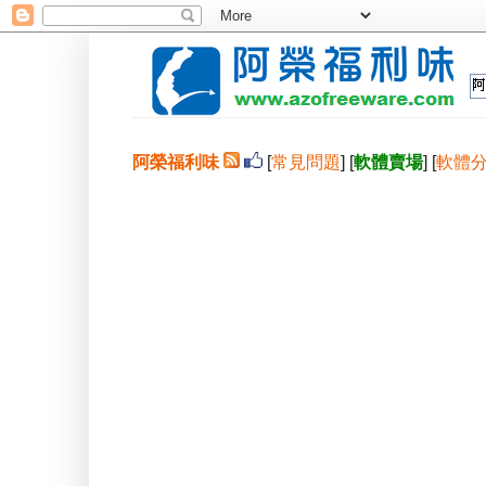
阿榮福利味
[
常見問題
] [
軟體賣場
] [
軟體