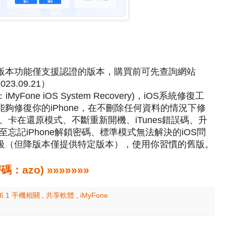
降版本功能僅支援認證的版本，購買前可先查詢網站
23.09.21）
稱：iMyFone iOS System Recovery)，iOS系統修復工
能夠修復你的iPhone，在不刪除任何資料的情況下修
卡在還原模式、不斷重新開機、iTunes錯誤碼、升
忘記iPhone解鎖密碼、標準模式無法解決的iOS問
降級（但降版本僅提供特定版本），使用你習慣的舊版。
zo) »»»»»»»
6.1 手機相關
,
共享軟體
,
iMyFone