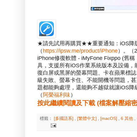
★請先試用再購買★★重要通知：iOS
（
https://ipsw.me/product/iPhone
）。（20
iPhone修復軟體 - iMyFone Fixppo (舊
具，支援所有iOS作業系統版本及設備，
復白屏或黑屏的螢幕問題、卡在蘋果標誌、
級失敗、螢幕卡住、不能開機等問題，甚至
題都能夠處理，還能夠不越獄就讓iOS
（
阿榮福利味
）
按此繼續閱讀及下載 (檔案解壓縮密碼：a
標籤：
[多國語系]
,
[繁體中文]
,
[macOS]
,
6 其他
,