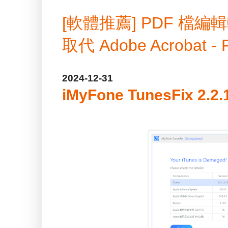
[軟體推薦] PDF 
取代 Adobe Acrobat -
2024-12-31
iMyFone TunesFix 2.2