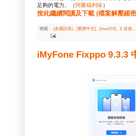
足夠的電力。（
阿榮福利味
）
按此繼續閱讀及下載 (檔案解壓縮密碼：a
標籤：
[多國語系]
,
[繁體中文]
,
[macOS]
,
6 其他
,
iMyFone Fixppo 9.3