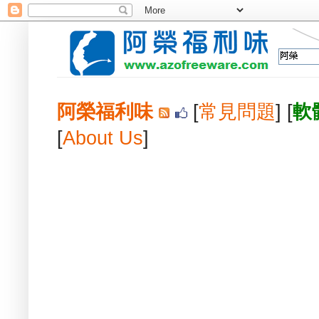
阿榮福利味
[
常見問題
] [
軟
[
About Us
]