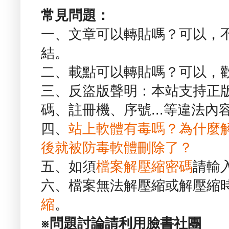
常見問題：
一、文章可以轉貼嗎？可以，
結。
二、載點可以轉貼嗎？可以，
三、反盜版聲明：本站支持正
碼、註冊機、序號...等違法內
四、
站上軟體有毒嗎？為什麼
後就被防毒軟體刪除了？
五、如須
檔案解壓縮密碼
請輸
六、檔案無法解壓縮或解壓縮
縮
。
※問題討論請利用臉書社團