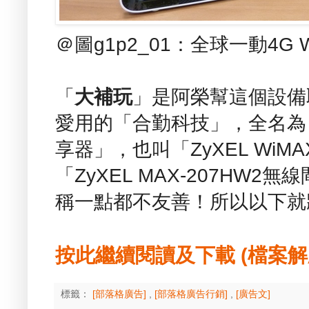
＠圖g1p2_01：全球一動4G
「
大補玩
」是阿榮幫這個設備
愛用的「合勤科技」，全名為「
享器」，也叫「ZyXEL WiMA
「ZyXEL MAX-207HW
稱一點都不友善！所以以下就
按此繼續閱讀及下載 (檔案解壓縮
標籤：
[部落格廣告]
,
[部落格廣告行銷]
,
[廣告文]