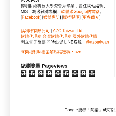
德明財經科技大學資管系畢業，曾任網站編輯、
MIS，寫過雜誌專欄、
軟體跟Google的書籍
。
[
Facebook
] [
媒體專訪
] [
版權聲明
] [
更多簡介
]
福利味有限公司
|
AZO Taiwan Ltd.
軟體代理商
台灣軟體代理商
國外軟體代購
開立電子發票 即時出貨 LINE客服：
@azotaiwan
阿榮福利味檔案解壓縮密碼：azo
總瀏覽量 Pageviews
3
6
9
9
0
6
0
9
5
Google搜尋「阿榮」就可