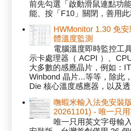
前先勾選「啟動滑鼠連點功能
能、按「F10」關閉，善用此程
HWMonitor 1.30 
體溫度監測
電腦溫度即時監控工具 -
示卡處理器（ ACPI ）、
大多數的感應晶片，例如：ITE
Winbond 晶片...等等，
Die 核心溫度感應器，以及透.
嘸蝦米輸入法免安裝版 1.
20261101) - 
唯一只用英文字母輸入