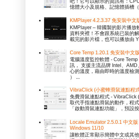
吧！它可以顯示的資訊有：CPU 
憶體大小及規格、記憶體插槽（SPD）
KMPlayer 4.2.3.37 免安裝中文
KMPlayer – 韓國製的
資料夾裡！不會跟系統已裝的解碼工
載完的影片檔，也可以播放由 You
Core Temp 1.20.1 免安裝
電腦溫度監控軟體 - Core 
訊， 支援主流品牌 Intel、
心的溫度，藉由即時的溫度檢測
） ...
VibraClick (小蜜蜂滑鼠連點程
免費滑鼠連點程式 - VibraCl
取代手指連點滑鼠的動作，程式預
「啟動滑鼠連點功能」，預設按「
Locale Emulator 2.5.0
Windows 11/10
讓軟體正常顯示簡體中文或其他語言 