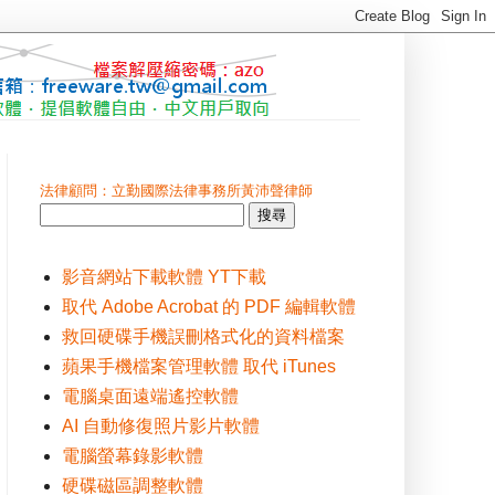
法律顧問：立勤國際法律事務所黃沛聲律師
影音網站下載軟體 YT下載
取代 Adobe Acrobat 的 PDF 編輯軟體
救回硬碟手機誤刪格式化的資料檔案
蘋果手機檔案管理軟體 取代 iTunes
電腦桌面遠端遙控軟體
AI 自動修復照片影片軟體
電腦螢幕錄影軟體
硬碟磁區調整軟體