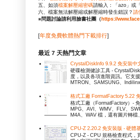
五、如須
檔案解壓縮密碼
請輸入：「azo」或
六、檔案無法解壓縮或解壓縮時發生錯誤？
請
※問題討論請利用臉書社團（
https://www.fac
[
年度免費軟體熱門下載排行
]
最近 7 天熱門文章
CrystalDiskInfo 9.9.
硬碟檢測健診工具 - Crystal
度，以及各項進階資訊。它支援一
MTRON、SAMSUNG、Indil
格式工廠 FormatFactory 
格式工廠（FormatFactor
MPG、AVI、WMV、FLV、S
M4A、WAV 檔，還有圖片轉檔
CPU-Z 2.20.2 免安裝版 -
CPU-Z - CPU 規格檢查