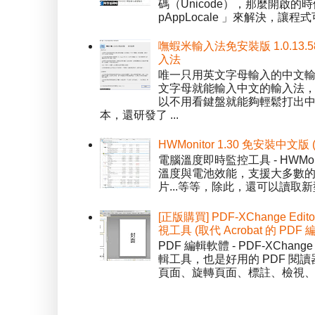
碼（Unicode），那麼開啟的時
pAppLocale 」來解決，
嘸蝦米輸入法免安裝版 1.0.13.
入法
唯一只用英文字母輸入的中文輸入
文字母就能輸入中文的輸入法
以不用看鍵盤就能夠輕鬆打出中文字
本，還研發了 ...
HWMonitor 1.30 免安裝中文版
電腦溫度即時監控工具 - HWMo
溫度與電池效能，支援大多數的感應
片...等等，除此，還可以讀取新型
[正版購買] PDF-XChange Edi
視工具 (取代 Acrobat 的 PDF
PDF 編輯軟體 - PDF-XChange 
輯工具，也是好用的 PDF 閱讀
頁面、旋轉頁面、標註、檢視、修