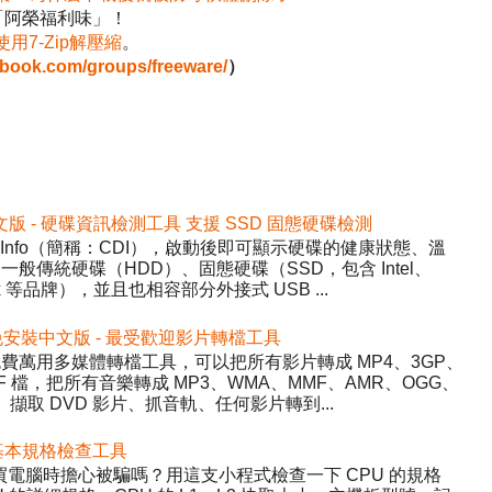
「阿榮福利味」！
使用7-Zip解壓縮
。
ebook.com/groups/freeware/
）
2 免安裝中文版 - 硬碟資訊檢測工具 支援 SSD 固態硬碟檢測
DiskInfo（簡稱：CDI），啟動後即可顯示硬碟的健康狀態、溫
般傳統硬碟（HDD）、固態硬碟（SSD，包含 Intel、
inx 等品牌），並且也相容部分外接式 USB ...
5.22 免安裝中文版 - 最受歡迎影片轉檔工具
y）- 免費萬用多媒體轉檔工具，可以把所有影片轉成 MP4、3GP、
WF 檔，把所有音樂轉成 MP3、WMA、MMF、AMR、OGG、
、擷取 DVD 影片、抓音軌、任何影片轉到...
 硬體基本規格檢查工具
程式，買電腦時擔心被騙嗎？用這支小程式檢查一下 CPU 的規格