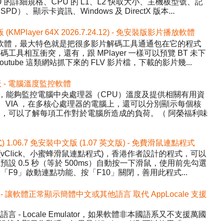
的詳細規格、CPU 的 L1、L2 快取大小、主機板型號、記
、顯示卡資訊、Windows 及 DirectX 版本...
版 (KMPlayer 64X 2026.7.24.12) - 免安裝版影片播放軟體
影片播放軟體，最大特色就是把很多影片解碼工具通通包在它的程式
具相互衝突，還有，跟 MPlayer 一樣可以預覽 BT 未下
tube 這類網站抓下來的 FLV 影片檔，下載的影片幾...
中文版 - 電腦溫度監控軟體
Temp，能夠監控電腦中央處理器（CPU）溫度及提供相關有用資
AMD、VIA ，在多核心處理器的電腦上，還可以分別顯示每個核
，可以了解每項工作對於電腦所造成的負荷。（ 阿榮福利味
式) 1.06.7 免安裝中文版 (1.07 英文版) - 免費滑鼠連點程式
ick (vClick、小蜜蜂滑鼠連點程式)，香港作者設計的程式，可以
設 0.5 秒（等於 500ms）自動按一下滑鼠，使用前先勾選
F9」啟動連點功能、按「F10」關閉，善用此程式...
.1 中文版 - 讓軟體正常顯示簡體中文或其他語言 取代 AppLocale 支援
- Locale Emulator，如果軟體非本國語系又不支援萬國