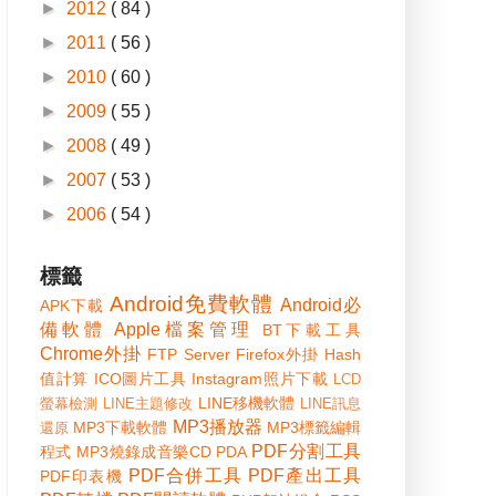
►
2012
( 84 )
►
2011
( 56 )
►
2010
( 60 )
►
2009
( 55 )
►
2008
( 49 )
►
2007
( 53 )
►
2006
( 54 )
標籤
Android免費軟體
Android必
APK下載
備軟體
Apple檔案管理
BT下載工具
Chrome外掛
FTP Server
Firefox外掛
Hash
值計算
ICO圖片工具
Instagram照片下載
LCD
LINE移機軟體
螢幕檢測
LINE主題修改
LINE訊息
MP3播放器
MP3下載軟體
MP3標籤編輯
還原
PDF分割工具
程式
MP3燒錄成音樂CD
PDA
PDF合併工具
PDF產出工具
PDF印表機