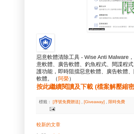
惡意軟體清除工具 - Wise Anti Mal
意軟體、廣告軟體、釣魚程式、間諜程式、
護功能，即時阻擋惡意軟體、廣告軟體、
軟體。（
阿榮
）
按此繼續閱讀及下載 (檔案解壓縮密碼：a
標籤：
[序號免費贈送]
,
[Giveaway]
,
限時免費
較新的文章