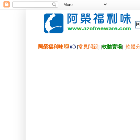
阿榮福利味
[
常見問題
] [
軟體賣場
] [
軟體