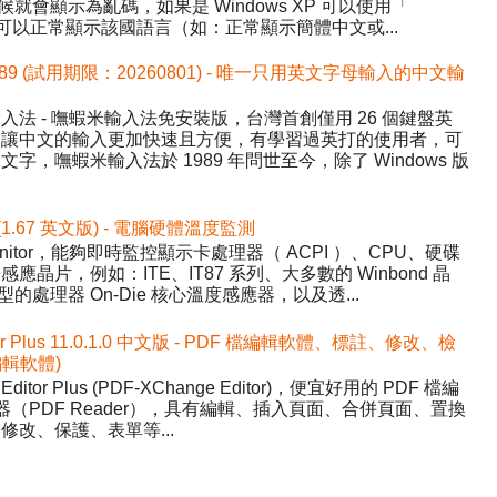
候就會顯示為亂碼，如果是 Windows XP 可以使用「
讓程式可以正常顯示該國語言（如：正常顯示簡體中文或...
589 (試用期限：20260801) - 唯一只用英文字母輸入的中文輸
法 - 嘸蝦米輸入法免安裝版，台灣首創僅用 26 個鍵盤英
，讓中文的輸入更加快速且方便，有學習過英打的使用者，可
，嘸蝦米輸入法於 1989 年問世至今，除了 Windows 版
 (1.67 英文版) - 電腦硬體溫度監測
nitor，能夠即時監控顯示卡處理器（ ACPI ）、CPU、硬碟
晶片，例如：ITE、IT87 系列、大多數的 Winbond 晶
的處理器 On-Die 核心溫度感應器，以及透...
tor Plus 11.0.1.0 中文版 - PDF 檔編輯軟體、標註、修改、檢
 編輯軟體)
Editor Plus (PDF-XChange Editor)，便宜好用的 PDF 檔編
器（PDF Reader），具有編輯、插入頁面、合併頁面、置換
改、保護、表單等...