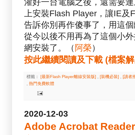
灌好一台電腦之後，還需要連
上安裝Flash Player，讓IE及
告訴你別再作傻事了，用這個
從今以後不用再為了這個小外
網安裝了。（
阿榮
）
按此繼續閱讀及下載 (檔案解壓縮
標籤：
[最新Flash Player離線安裝版]
,
[裝機必裝]
,
[讀者
,
熱門免費軟體
2020-12-03
Adobe Acrobat Reader