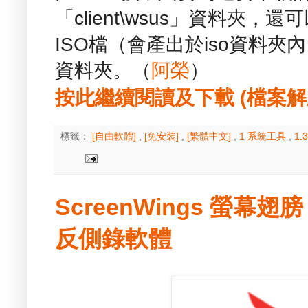
「client\wsus」資料夾
ISO檔（會產出於iso資料夾
資料夾。（
阿榮
）
按此繼續閱讀及下載 (檔案解壓縮
標籤：
[自由軟體]
,
[免安裝]
,
[繁體中文]
,
1 系統工具
,
1
ScreenWings 螢幕翅膀
反側錄軟體