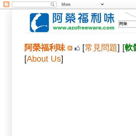
阿榮福利味
[
常見問題
] [
軟
[
About Us
]