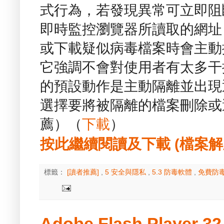
式行為，若發現異常可立即阻
即時監控瀏覽器所讀取的網址
或下載疑似病毒檔案時會主動
它強調不會對使用者有太多干
的預設動作是主動隔離並出現
選擇要將被隔離的檔案刪除或
薦）（
下載
）
按此繼續閱讀及下載 (檔案解壓縮
標籤：
[讀者推薦]
,
5 安全與隱私
,
5.3 防毒軟體
,
免費防
Adobe Flash Player 