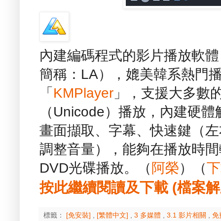
內建編碼程式的影片播放軟體 - L
簡稱：LA），媲美韓系熱門
「
KMPlayer
」，支援大多數
（Unicode）播放，內建硬
畫面擷取、字幕、快速鍵（左
調整音量），能夠在播放時間
DVD光碟播放。（
阿榮
）（
下
按此繼續閱讀及下載 (檔案解壓縮
標籤：
[免安裝]
,
[繁體中文]
,
3 多媒體
,
3.1 影片相關
,
免