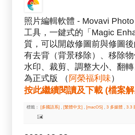
照片編輯軟體 - Movavi Pho
工具，一鍵式的「Magic En
質，可以開啟修圖前與修圖後
有去背（背景移除）、移除物
水印、裁剪、調整大小、翻轉、
為正式版 （
阿榮福利味
）
按此繼續閱讀及下載 (檔案解壓縮
標籤：
[多國語系]
,
[繁體中文]
,
[macOS]
,
3 多媒體
,
3.