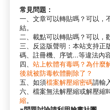
常見問題：
一、文章可以轉貼嗎？可以，
結。
二、載點可以轉貼嗎？可以，
三、反盜版聲明：本站支持正
碼、註冊機、序號...等違法內
四、
站上軟體有毒嗎？為什麼
後就被防毒軟體刪除了？
五、如須
檔案解壓縮密碼
請輸
六、檔案無法解壓縮或解壓縮
縮
。
※問題討論請利用臉書社團