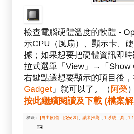
檢查電腦硬體溫度的軟體 - Open 
示CPU（風扇）、顯示卡、
據；如果想要把硬體資訊即時
拉式選單「View」→「Show
右鍵點選想要顯示的項目後，
Gadget
」就可以了。（
阿榮
按此繼續閱讀及下載 (檔案解壓縮
標籤：
[自由軟體]
,
[免安裝]
,
[讀者推薦]
,
1 系統工具
,
1