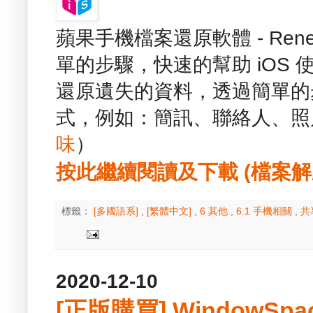
蘋果手機檔案還原軟體 - Renee 
單的步驟，快速的幫助 iOS 使用者
還原遺失的資料，透過簡單的
式，例如：簡訊、聯絡人、照片
味
）
按此繼續閱讀及下載 (檔案解壓縮
標籤：
[多國語系]
,
[繁體中文]
,
6 其他
,
6.1 手機相關
,
共
2020-12-10
[正版購買] WindowSpac