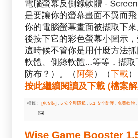
電腦螢幕反側錄軟體 - Scree
是要讓你的螢幕畫面不翼而飛
你的電腦螢幕畫面被擷取下來
後按下它的彩色螢幕小圖示，
這時候不管你是用什麼方法抓圖
軟體、側錄軟體...等等，擷
防布？）。（
阿榮
）（
下載
）
按此繼續閱讀及下載 (檔案解壓縮
標籤：
[免安裝]
,
5 安全與隱私
,
5.1 安全防護
,
免費軟體
Wise Game Booster 