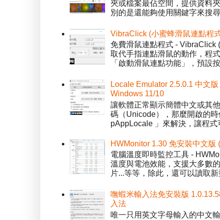
夾或檔案最佔空間，提供資料夾檢視模
別的是還能夠使用關鍵字來搜尋
VibraClick (小蜜蜂滑鼠連點程
免費滑鼠連點程式 - VibraCl
取代手指連點滑鼠的動作，程式預
「啟動滑鼠連點功能」，預設按「
Locale Emulator 2.5.0
Windows 11/10
讓軟體正常顯示簡體中文或其他語言 
碼（Unicode），那麼開啟的時
pAppLocale 」來解決，
HWMonitor 1.30 免安裝中文版
電腦溫度即時監控工具 - HWMo
溫度與電池效能，支援大多數的感應
片...等等，除此，還可以讀取新型
嘸蝦米輸入法免安裝版 1.0.13.
入法
唯一只用英文字母輸入的中文輸入