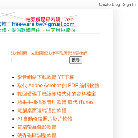
法律顧問：立勤國際法律事務所黃沛聲律師
影音網站下載軟體 YT下載
取代 Adobe Acrobat 的 PDF 編輯軟體
救回硬碟手機誤刪格式化的資料檔案
蘋果手機檔案管理軟體 取代 iTunes
電腦桌面遠端遙控軟體
AI 自動修復照片影片軟體
電腦螢幕錄影軟體
硬碟磁區調整軟體