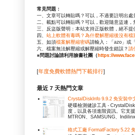
常見問題：
一、文章可以轉貼嗎？可以，不過要註明出處
二、載點可以轉貼嗎？可以，歡迎隨意盜連，
三、反盜版聲明：本站支持正版軟體，絕不提供
四、
站上軟體有毒嗎？為什麼解壓縮後沒有檔
五、如須
檔案解壓縮密碼
請輸入：「azo」或
六、檔案無法解壓縮或解壓縮時發生錯誤？
請
※問題討論請利用臉書社團（
https://www.fac
[
年度免費軟體熱門下載排行
]
最近 7 天熱門文章
CrystalDiskInfo 9.9.
硬碟檢測健診工具 - Crystal
度，以及各項進階資訊。它支援一
MTRON、SAMSUNG、Indil
格式工廠 FormatFactory 