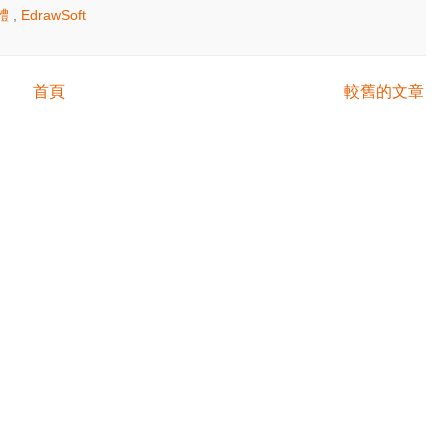
體
,
EdrawSoft
首頁
較舊的文章