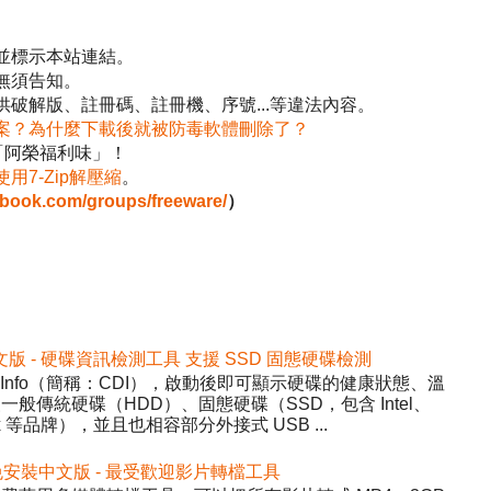
並標示本站連結。
無須告知。
破解版、註冊碼、註冊機、序號...等違法內容。
案？為什麼下載後就被防毒軟體刪除了？
「阿榮福利味」！
使用7-Zip解壓縮
。
ebook.com/groups/freeware/
）
2 免安裝中文版 - 硬碟資訊檢測工具 支援 SSD 固態硬碟檢測
DiskInfo（簡稱：CDI），啟動後即可顯示硬碟的健康狀態、溫
般傳統硬碟（HDD）、固態硬碟（SSD，包含 Intel、
inx 等品牌），並且也相容部分外接式 USB ...
5.22 免安裝中文版 - 最受歡迎影片轉檔工具