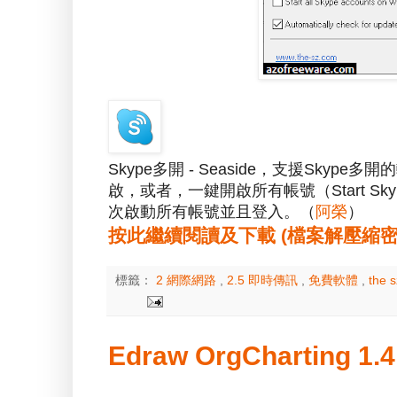
Skype多開 - Seaside，支援Sky
啟，或者，一鍵開啟所有帳號（Start Skype
次啟動所有帳號並且登入。（
阿榮
）
按此繼續閱讀及下載 (檔案解壓縮密碼：a
標籤：
2 網際網路
,
2.5 即時傳訊
,
免費軟體
,
the 
Edraw OrgCharting 