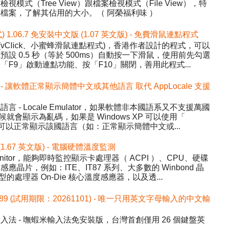
式（Tree View）跟檔案檢視模式（File View），特
檔案，了解其佔用的大小。（ 阿榮福利味 ）
式) 1.06.7 免安裝中文版 (1.07 英文版) - 免費滑鼠連點程式
ick (vClick、小蜜蜂滑鼠連點程式)，香港作者設計的程式，可以
設 0.5 秒（等於 500ms）自動按一下滑鼠，使用前先勾選
F9」啟動連點功能、按「F10」關閉，善用此程式...
.1 中文版 - 讓軟體正常顯示簡體中文或其他語言 取代 AppLocale 支援
- Locale Emulator，如果軟體非本國語系又不支援萬國
候就會顯示為亂碼，如果是 Windows XP 可以使用「
讓程式可以正常顯示該國語言（如：正常顯示簡體中文或...
 (1.67 英文版) - 電腦硬體溫度監測
nitor，能夠即時監控顯示卡處理器（ ACPI ）、CPU、硬碟
晶片，例如：ITE、IT87 系列、大多數的 Winbond 晶
的處理器 On-Die 核心溫度感應器，以及透...
589 (試用期限：20261101) - 唯一只用英文字母輸入的中文輸
法 - 嘸蝦米輸入法免安裝版，台灣首創僅用 26 個鍵盤英