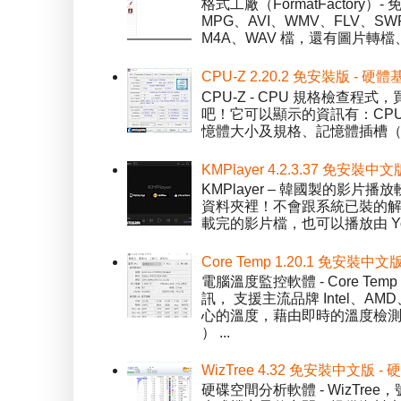
格式工廠（FormatFactor
MPG、AVI、WMV、FLV、S
M4A、WAV 檔，還有圖片轉檔
CPU-Z 2.20.2 免安裝版 -
CPU-Z - CPU 規格檢查
吧！它可以顯示的資訊有：CPU 
憶體大小及規格、記憶體插槽（SPD）
KMPlayer 4.2.3.37 免安裝中文
KMPlayer – 韓國製的
資料夾裡！不會跟系統已裝的解碼工
載完的影片檔，也可以播放由 You
Core Temp 1.20.1 免安裝
電腦溫度監控軟體 - Core 
訊， 支援主流品牌 Intel、
心的溫度，藉由即時的溫度檢測
） ...
WizTree 4.32 免安裝中文版
硬碟空間分析軟體 - WizT