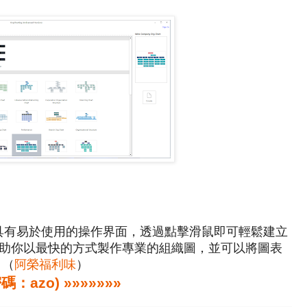
rting，具有易於使用的操作界面，透過點擊滑鼠即可輕鬆建立
助你以最快的方式製作專業的組織圖，並可以將圖表
。（
阿榮福利味
）
zo) »»»»»»»