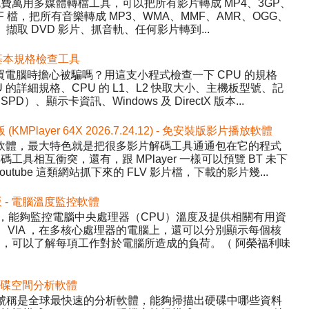
y）- 免費萬用多媒體轉檔工具，可以把所有影片轉成 MP4、3GP、
WF 檔，把所有音樂轉成 MP3、WMA、MMF、AMR、OGG、
、擷取 DVD 影片、抓音軌、任何影片轉到...
 硬體基本規格檢查工具
程式，買電腦時擔心被騙嗎？用這支小程式檢查一下 CPU 的規格
的詳細規格、CPU 的 L1、L2 快取大小、主機板型號、記
、顯示卡資訊、Windows 及 DirectX 版本...
版 (KMPlayer 64X 2026.7.24.12) - 免安裝版影片播放軟體
影片播放軟體，最大特色就是把很多影片解碼工具通通包在它的程式
具相互衝突，還有，跟 MPlayer 一樣可以預覽 BT 未下
tube 這類網站抓下來的 FLV 影片檔，下載的影片幾...
中文版 - 電腦溫度監控軟體
Temp，能夠監控電腦中央處理器（CPU）溫度及提供相關有用資
AMD、VIA ，在多核心處理器的電腦上，還可以分別顯示每個核
，可以了解每項工作對於電腦所造成的負荷。（ 阿榮福利味
 - 硬碟空間分析軟體
ree，號稱是全球最快速的分析軟體，能夠掃描出硬碟中哪些資料