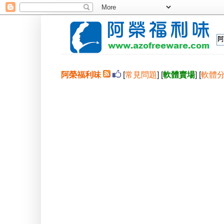
阿榮福利味
[
常見問題
] [
軟體賣場
] [
軟體