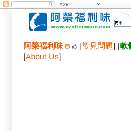
阿榮福利味
[
常見問題
] [
軟
[
About Us
]