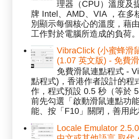
理器（CPU）溫度及
牌 Intel、AMD、VIA 
別顯示每個核心的溫度，藉
工作對於電腦所造成的負荷。（ 
VibraClick (小蜜
(1.07 英文版) - 
免費滑鼠連點程式 - Vib
點程式)，香港作者設計的程
作，程式預設 0.5 秒（等於
前先勾選「啟動滑鼠連點功能
能、按「F10」關閉，善用此程
Locale Emulator
中文或其他語言 取代 AppL