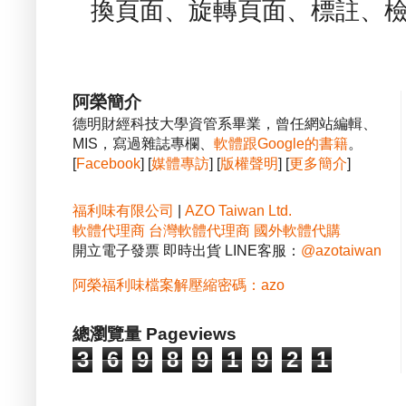
換頁面、旋轉頁面、標註、檢
阿榮簡介
德明財經科技大學資管系畢業，曾任網站編輯、
MIS，寫過雜誌專欄、
軟體跟Google的書籍
。
[
Facebook
] [
媒體專訪
] [
版權聲明
] [
更多簡介
]
福利味有限公司
|
AZO Taiwan Ltd.
軟體代理商
台灣軟體代理商
國外軟體代購
開立電子發票 即時出貨 LINE客服：
@azotaiwan
阿榮福利味檔案解壓縮密碼：azo
總瀏覽量 Pageviews
3
6
9
8
9
1
9
2
1