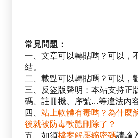
常見問題：
一、文章可以轉貼嗎？可以，
結。
二、載點可以轉貼嗎？可以，
三、反盜版聲明：本站支持正
碼、註冊機、序號...等違法內
四、
站上軟體有毒嗎？為什麼
後就被防毒軟體刪除了？
五、如須
檔案解壓縮密碼
請輸