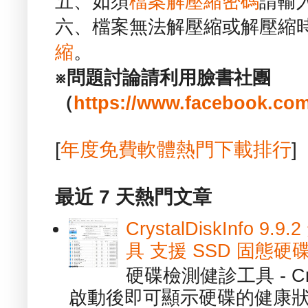
五、如須
檔案解壓縮密碼
請輸
六、檔案無法解壓縮或解壓縮
縮
。
※問題討論請利用臉書社團
（
https://www.facebook.com
[
年度免費軟體熱門下載排行
]
最近 7 天熱門文章
CrystalDiskInfo
具 支援 SSD 固態硬
硬碟檢測健診工具 - Cry
啟動後即可顯示硬碟的健康