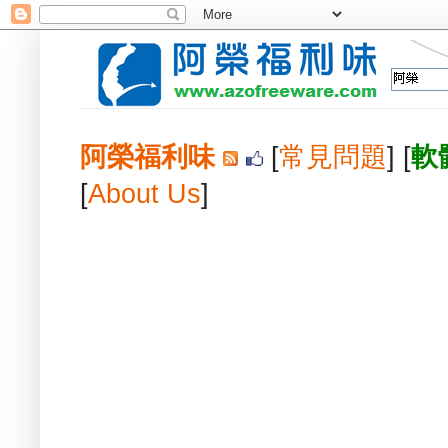
阿榮福利味
[
常見問題
] [
軟
[
About Us
]