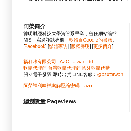
阿榮簡介
德明財經科技大學資管系畢業，曾任網站編輯、
MIS，寫過雜誌專欄、
軟體跟Google的書籍
。
[
Facebook
] [
媒體專訪
] [
版權聲明
] [
更多簡介
]
福利味有限公司
|
AZO Taiwan Ltd.
軟體代理商
台灣軟體代理商
國外軟體代購
開立電子發票 即時出貨 LINE客服：
@azotaiwan
阿榮福利味檔案解壓縮密碼：azo
總瀏覽量 Pageviews