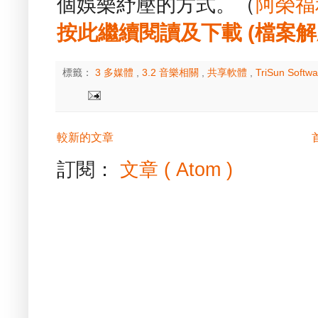
個娛樂紓壓的方式。（
阿榮福
按此繼續閱讀及下載 (檔案解壓縮
標籤：
3 多媒體
,
3.2 音樂相關
,
共享軟體
,
TriSun Softwa
較新的文章
訂閱：
文章 ( Atom )