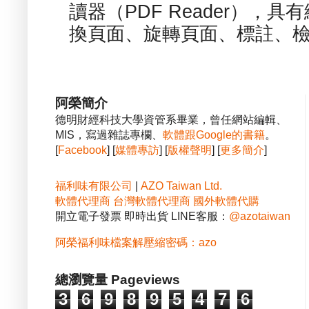
讀器（PDF Reader），
換頁面、旋轉頁面、標註、檢
阿榮簡介
德明財經科技大學資管系畢業，曾任網站編輯、
MIS，寫過雜誌專欄、
軟體跟Google的書籍
。
[
Facebook
] [
媒體專訪
] [
版權聲明
] [
更多簡介
]
福利味有限公司
|
AZO Taiwan Ltd.
軟體代理商
台灣軟體代理商
國外軟體代購
開立電子發票 即時出貨 LINE客服：
@azotaiwan
阿榮福利味檔案解壓縮密碼：azo
總瀏覽量 Pageviews
3
6
9
8
9
5
4
7
6