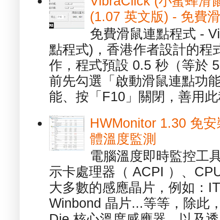
VibraClick (小蜜
(1.07 英文版) - 
免費滑鼠連點程式 - Vib
點程式)，香港作者設計的程
作，程式預設 0.5 秒（等於
前先勾選「啟動滑鼠連點功能
能、按「F10」關閉，善用此程
HWMonitor 1.30 
體溫度監測
電腦溫度即時監控工具 -
示卡處理器（ ACPI ）、
大多數的感應晶片，例如：ITE
Winbond 晶片...等等，
Die 核心溫度感應器，以及透.