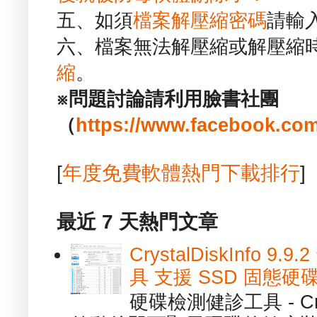
五、如須
檔案解壓縮密碼
請輸
六、檔案無法解壓縮或解壓縮
縮
。
※問題討論請利用臉書社團
（
https://www.facebook.com
[
年度免費軟體熱門下載排行
]
最近 7 天熱門文章
CrystalDiskInfo
具 支援 SSD 固態硬
硬碟檢測健診工具 - Cry