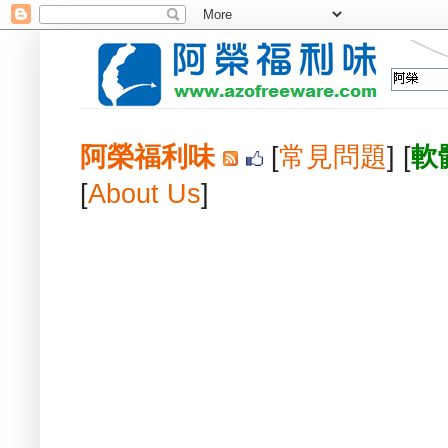
阿榮福利味
[
常見問題
] [
軟
[
About Us
]