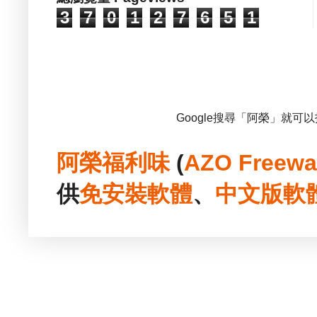
3
7
0
1
2
7
6
5
1
Google搜尋「阿榮」就可
阿榮福利味
(
AZO Freewa
供
免安裝
軟體
、
中文版
軟