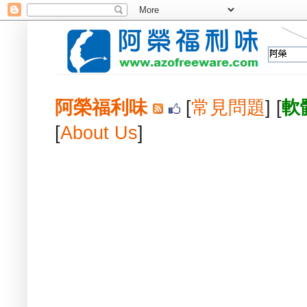
阿榮福利味
[
常見問題
] [
軟
[
About Us
]