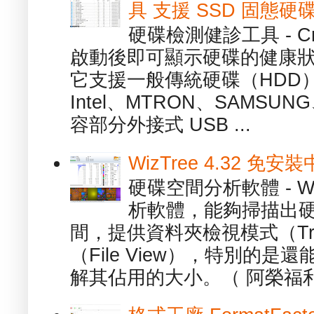
具 支援 SSD 固態硬
硬碟檢測健診工具 - Cry
啟動後即可顯示硬碟的健康
它支援一般傳統硬碟（HDD
Intel、MTRON、SAMSUN
容部分外接式 USB ...
WizTree 4.32 
硬碟空間分析軟體 - W
析軟體，能夠掃描出
間，提供資料夾檢視模式（Tre
（File View），特別的
解其佔用的大小。（ 阿榮福利