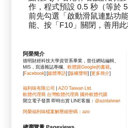
作，程式預設 0.5 秒（等於
前先勾選「啟動滑鼠連點功能
能、按「F10」關閉，善用此程
阿榮簡介
德明財經科技大學資管系畢業，曾任網站編輯、
MIS，寫過雜誌專欄、
軟體跟Google的書籍
。
[
Facebook
] [
媒體專訪
] [
版權聲明
] [
更多簡介
]
福利味有限公司
|
AZO Taiwan Ltd.
軟體代理商
台灣軟體代理商
國外軟體代購
開立電子發票 即時出貨 LINE客服：
@azotaiwan
阿榮福利味檔案解壓縮密碼：azo
總瀏覽量 Pageviews