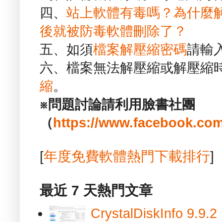
四、
站上軟體有毒嗎？為什麼
後就被防毒軟體刪除了？
五、如須
檔案解壓縮密碼
請輸
六、檔案無法解壓縮或解壓縮
縮
。
※問題討論請利用臉書社團
（
https://www.facebook.com
[
年度免費軟體熱門下載排行
]
最近 7 天熱門文章
CrystalDiskInfo