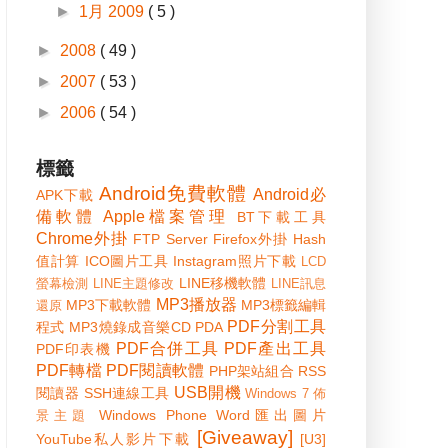
►
1月 2009
( 5 )
►
2008
( 49 )
►
2007
( 53 )
►
2006
( 54 )
標籤
Android免費軟體
Android必
APK下載
備軟體
Apple檔案管理
BT下載工具
Chrome外掛
FTP Server
Firefox外掛
Hash
值計算
ICO圖片工具
Instagram照片下載
LCD
LINE移機軟體
螢幕檢測
LINE主題修改
LINE訊息
MP3播放器
MP3下載軟體
MP3標籤編輯
還原
PDF分割工具
程式
MP3燒錄成音樂CD
PDA
PDF合併工具
PDF產出工具
PDF印表機
PDF轉檔
PDF閱讀軟體
PHP架站組合
RSS
USB開機
閱讀器
SSH連線工具
Windows 7 佈
Windows Phone
Word匯出圖片
景主題
[Giveaway]
YouTube私人影片下載
[U3]