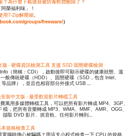
案？為什麼下載後就被防毒軟體刪除了？
「阿榮福利味」！
使用7-Zip解壓縮
。
ebook.com/groups/freeware/
）
2 免安裝中文版 - 硬碟資訊檢測工具 支援 SSD 固態硬碟檢測
DiskInfo（簡稱：CDI），啟動後即可顯示硬碟的健康狀態、溫
般傳統硬碟（HDD）、固態硬碟（SSD，包含 Intel、
inx 等品牌），並且也相容部分外接式 USB ...
5.22 免安裝中文版 - 最受歡迎影片轉檔工具
y）- 免費萬用多媒體轉檔工具，可以把所有影片轉成 MP4、3GP、
WF 檔，把所有音樂轉成 MP3、WMA、MMF、AMR、OGG、
、擷取 DVD 影片、抓音軌、任何影片轉到...
 硬體基本規格檢查工具
程式，買電腦時擔心被騙嗎？用這支小程式檢查一下 CPU 的規格