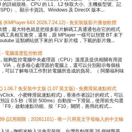
的詳細規格、CPU 的 L1、L2 快取大小、主機板型號、記
、顯示卡資訊、Windows 及 DirectX 版本...
版 (KMPlayer 64X 2026.7.24.12) - 免安裝版影片播放軟體
影片播放軟體，最大特色就是把很多影片解碼工具通通包在它的程式
具相互衝突，還有，跟 MPlayer 一樣可以預覽 BT 未下
tube 這類網站抓下來的 FLV 影片檔，下載的影片幾...
中文版 - 電腦溫度監控軟體
Temp，能夠監控電腦中央處理器（CPU）溫度及提供相關有用資
AMD、VIA ，在多核心處理器的電腦上，還可以分別顯示每個核
，可以了解每項工作對於電腦所造成的負荷。（ 阿榮福利味
式) 1.06.7 免安裝中文版 (1.07 英文版) - 免費滑鼠連點程式
ick (vClick、小蜜蜂滑鼠連點程式)，香港作者設計的程式，可以
設 0.5 秒（等於 500ms）自動按一下滑鼠，使用前先勾選
F9」啟動連點功能、按「F10」關閉，善用此程式...
589 (試用期限：20261101) - 唯一只用英文字母輸入的中文輸
法 - 嘸蝦米輸入法免安裝版，台灣首創僅用 26 個鍵盤英