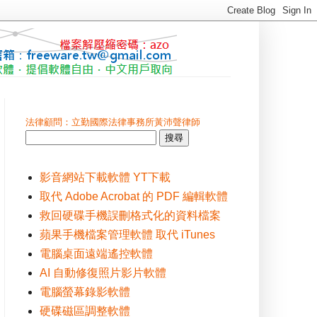
法律顧問：立勤國際法律事務所黃沛聲律師
影音網站下載軟體 YT下載
取代 Adobe Acrobat 的 PDF 編輯軟體
救回硬碟手機誤刪格式化的資料檔案
蘋果手機檔案管理軟體 取代 iTunes
電腦桌面遠端遙控軟體
AI 自動修復照片影片軟體
電腦螢幕錄影軟體
硬碟磁區調整軟體