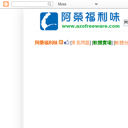
阿榮福利味
[
常見問題
] [
軟體賣場
] [
軟體