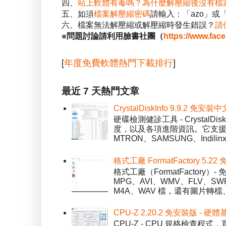
四、
站上軟體有毒嗎？為什麼解壓縮後沒有檔
五、如須
檔案解壓縮密碼
請輸入：「azo」或
六、檔案無法解壓縮或解壓縮時發生錯誤？
請
※問題討論請利用臉書社團（
https://www.fac
[
年度免費軟體熱門下載排行
]
最近 7 天熱門文章
CrystalDiskInfo 9.9.
硬碟檢測健診工具 - Crystal
度，以及各項進階資訊。它支援一
MTRON、SAMSUNG、Indil
格式工廠 FormatFactory 
格式工廠（FormatFactor
MPG、AVI、WMV、FLV、S
M4A、WAV 檔，還有圖片轉檔
CPU-Z 2.20.2 免安裝版 -
CPU-Z - CPU 規格檢查