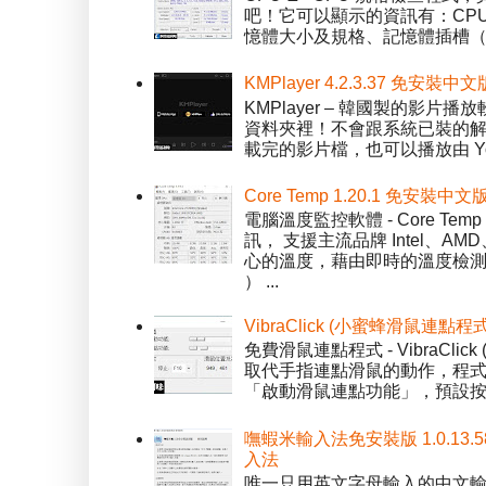
吧！它可以顯示的資訊有：CPU 
憶體大小及規格、記憶體插槽（SPD）
KMPlayer 4.2.3.37 免安裝中文
KMPlayer – 韓國製的
資料夾裡！不會跟系統已裝的解碼工
載完的影片檔，也可以播放由 You
Core Temp 1.20.1 免安裝
電腦溫度監控軟體 - Core 
訊， 支援主流品牌 Intel、
心的溫度，藉由即時的溫度檢測
） ...
VibraClick (小蜜蜂滑鼠連點程
免費滑鼠連點程式 - VibraCl
取代手指連點滑鼠的動作，程式預
「啟動滑鼠連點功能」，預設按「
嘸蝦米輸入法免安裝版 1.0.13.
入法
唯一只用英文字母輸入的中文輸入