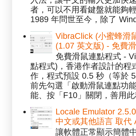
入法，讓中文的輸入更加快
者，可以不用看鍵盤就能夠
1989 年問世至今，除了 Wind
VibraClick (小蜜
(1.07 英文版) - 
免費滑鼠連點程式 - Vib
點程式)，香港作者設計的程
作，程式預設 0.5 秒（等於
前先勾選「啟動滑鼠連點功能
能、按「F10」關閉，善用此程
Locale Emulator
中文或其他語言 取代 AppL
讓軟體正常顯示簡體中文或