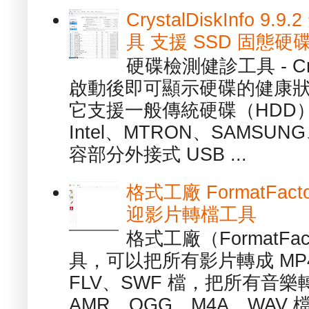
CrystalDiskInfo
具 支援 SSD 固態硬
硬碟檢測健診工具 - Cry
啟動後即可顯示硬碟的健康
它支援一般傳統硬碟（HDD
Intel、MTRON、SAMSUN
容部分外接式 USB ...
格式工廠 FormatFact
迎影片轉檔工具
格式工廠（FormatFa
具，可以把所有影片轉成 MP4
FLV、SWF 檔，把所有音樂
AMR、OGG、M4A、WAV