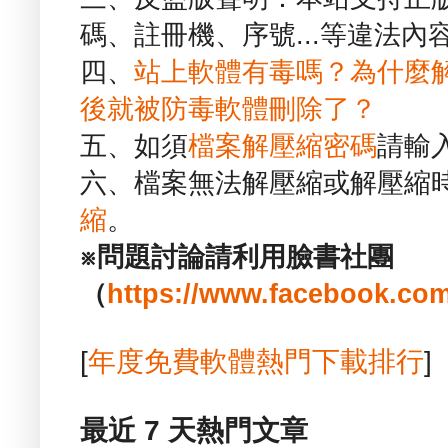
碼、註冊機、序號...等違法內
四、
站上軟體有毒嗎？為什麼
後就被防毒軟體刪除了？
五、如須
檔案解壓縮密碼
請輸
六、檔案無法解壓縮或解壓縮
縮
。
※問題討論請利用臉書社團
（
https://www.facebook.com
[
年度免費軟體熱門下載排行
]
最近 7 天熱門文章