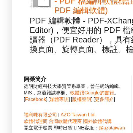
- PDF 檔編輯軟體標註
PDF 編輯軟體)
PDF 編輯軟體 - PDF-XChange 
Editor)，便宜好用的 PDF
讀器（PDF Reader），
換頁面、旋轉頁面、標註、檢
阿榮簡介
德明財經科技大學資管系畢業，曾任網站編輯、
MIS，寫過雜誌專欄、
軟體跟Google的書籍
。
[
Facebook
] [
媒體專訪
] [
版權聲明
] [
更多簡介
]
福利味有限公司
|
AZO Taiwan Ltd.
軟體代理商
台灣軟體代理商
國外軟體代購
開立電子發票 即時出貨 LINE客服：
@azotaiwan