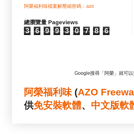
阿榮福利味檔案解壓縮密碼：azo
總瀏覽量 Pageviews
3
6
9
9
3
0
7
8
6
Google搜尋「阿榮」就可
阿榮福利味
(
AZO Freewa
供
免安裝
軟體
、
中文版
軟