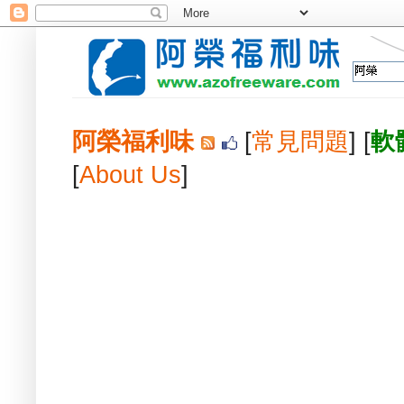
阿榮福利味
[
常見問題
] [
軟
[
About Us
]