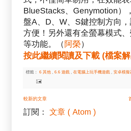
BlueStacks、Genymo
盤A、D、W、S鍵控制方向
方便！另外還有全螢幕模式、螢
等功能。（
阿榮
）
按此繼續閱讀及下載 (檔案解壓縮
標籤：
6 其他
,
6.6 遊戲
,
在電腦上玩手機遊戲
,
安卓模擬
較新的文章
訂閱：
文章 ( Atom )