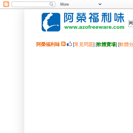
阿榮福利味
[
常見問題
] [
軟體賣場
] [
軟體