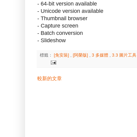
- 64-bit version available
- Unicode version available
- Thumbnail browser
- Capture screen
- Batch conversion
- Slideshow
標籤：
[免安裝]
,
[阿榮版]
,
3 多媒體
,
3.3 圖片工
較新的文章