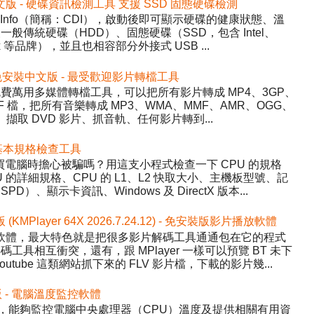
2 免安裝中文版 - 硬碟資訊檢測工具 支援 SSD 固態硬碟檢測
DiskInfo（簡稱：CDI），啟動後即可顯示硬碟的健康狀態、溫
般傳統硬碟（HDD）、固態硬碟（SSD，包含 Intel、
inx 等品牌），並且也相容部分外接式 USB ...
5.22 免安裝中文版 - 最受歡迎影片轉檔工具
y）- 免費萬用多媒體轉檔工具，可以把所有影片轉成 MP4、3GP、
WF 檔，把所有音樂轉成 MP3、WMA、MMF、AMR、OGG、
、擷取 DVD 影片、抓音軌、任何影片轉到...
 硬體基本規格檢查工具
程式，買電腦時擔心被騙嗎？用這支小程式檢查一下 CPU 的規格
的詳細規格、CPU 的 L1、L2 快取大小、主機板型號、記
、顯示卡資訊、Windows 及 DirectX 版本...
版 (KMPlayer 64X 2026.7.24.12) - 免安裝版影片播放軟體
影片播放軟體，最大特色就是把很多影片解碼工具通通包在它的程式
具相互衝突，還有，跟 MPlayer 一樣可以預覽 BT 未下
tube 這類網站抓下來的 FLV 影片檔，下載的影片幾...
中文版 - 電腦溫度監控軟體
Temp，能夠監控電腦中央處理器（CPU）溫度及提供相關有用資