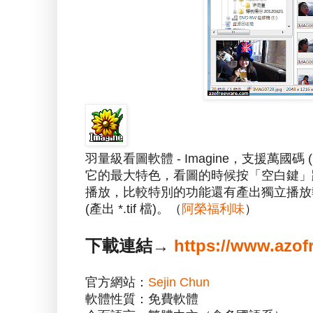
羽量級看圖軟體 - Imagine，支援萬國碼 
它的最大特色，看圖的時候按「空白鍵」
播放，比較特別的功能還有產出獨立播放執行檔 
(產出 *.tif 檔)。（
阿榮福利味
）
下載連結→
https://www.azof
官方網站：
Sejin Chun
軟體性質：免費軟體