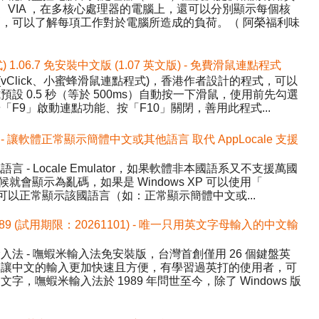
AMD、VIA ，在多核心處理器的電腦上，還可以分別顯示每個核
，可以了解每項工作對於電腦所造成的負荷。（ 阿榮福利味
式) 1.06.7 免安裝中文版 (1.07 英文版) - 免費滑鼠連點程式
ick (vClick、小蜜蜂滑鼠連點程式)，香港作者設計的程式，可以
設 0.5 秒（等於 500ms）自動按一下滑鼠，使用前先勾選
F9」啟動連點功能、按「F10」關閉，善用此程式...
.1 中文版 - 讓軟體正常顯示簡體中文或其他語言 取代 AppLocale 支援
- Locale Emulator，如果軟體非本國語系又不支援萬國
候就會顯示為亂碼，如果是 Windows XP 可以使用「
讓程式可以正常顯示該國語言（如：正常顯示簡體中文或...
589 (試用期限：20261101) - 唯一只用英文字母輸入的中文輸
法 - 嘸蝦米輸入法免安裝版，台灣首創僅用 26 個鍵盤英
，讓中文的輸入更加快速且方便，有學習過英打的使用者，可
，嘸蝦米輸入法於 1989 年問世至今，除了 Windows 版