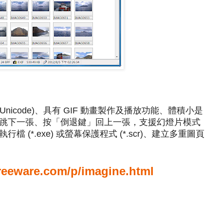
(Unicode)、具有 GIF 動畫製作及播放功能、體積小是
跳下一張、按「倒退鍵」回上一張，支援幻燈片模式
(*.exe) 或螢幕保護程式 (*.scr)、建立多重圖頁
reeware.com/p/imagine.html