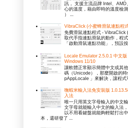
訊， 支援主流品牌 Intel、
心的溫度，藉由即時的溫度檢測
） ...
VibraClick (小蜜蜂滑鼠連點程
免費滑鼠連點程式 - VibraCl
取代手指連點滑鼠的動作，程式預
「啟動滑鼠連點功能」，預設按「
Locale Emulator 2.5.0
Windows 11/10
讓軟體正常顯示簡體中文或其他語言 
碼（Unicode），那麼開啟的時
pAppLocale 」來解決，
嘸蝦米輸入法免安裝版 1.0.13.
入法
唯一只用英文字母輸入的中文輸入
文字母就能輸入中文的輸入法
以不用看鍵盤就能夠輕鬆打出中文字
本，還研發了 ...