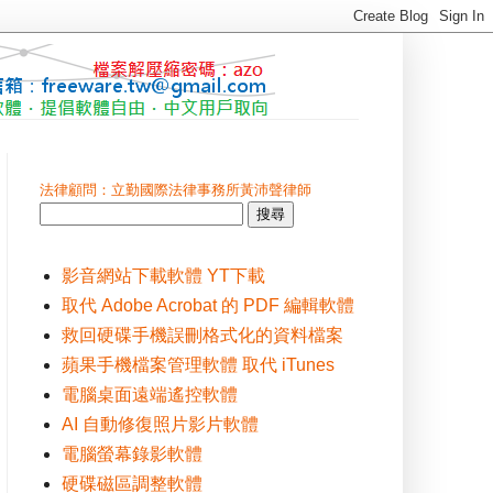
法律顧問：立勤國際法律事務所黃沛聲律師
影音網站下載軟體 YT下載
取代 Adobe Acrobat 的 PDF 編輯軟體
救回硬碟手機誤刪格式化的資料檔案
蘋果手機檔案管理軟體 取代 iTunes
電腦桌面遠端遙控軟體
AI 自動修復照片影片軟體
電腦螢幕錄影軟體
硬碟磁區調整軟體