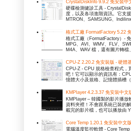
CrystalDiskInfo 9.9.
硬碟檢測健診工具 - Crystal
度，以及各項進階資訊。它支援一
MTRON、SAMSUNG、Indil
格式工廠 FormatFactory 
格式工廠（FormatFactor
MPG、AVI、WMV、FLV、S
M4A、WAV 檔，還有圖片轉檔
CPU-Z 2.20.2 免安裝版 -
CPU-Z - CPU 規格檢查
吧！它可以顯示的資訊有：CPU 
憶體大小及規格、記憶體插槽（SPD）
KMPlayer 4.2.3.37 免安裝中文
KMPlayer – 韓國製的
資料夾裡！不會跟系統已裝的解碼工
載完的影片檔，也可以播放由 You
Core Temp 1.20.1 免安裝
電腦溫度監控軟體 - Core 