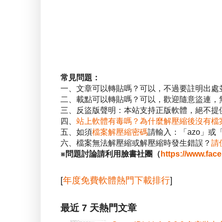
常見問題：
一、文章可以轉貼嗎？可以，不過要註明出處
二、載點可以轉貼嗎？可以，歡迎隨意盜連，
三、反盜版聲明：本站支持正版軟體，絕不提供
四、
站上軟體有毒嗎？為什麼解壓縮後沒有檔
五、如須
檔案解壓縮密碼
請輸入：「azo」或
六、檔案無法解壓縮或解壓縮時發生錯誤？
請
※問題討論請利用臉書社團（
https://www.fac
[
年度免費軟體熱門下載排行
]
最近 7 天熱門文章