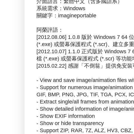
介面語言：繁體中文（含多國語系）
系統需求：Windows
關鍵字：imagineportable
阿榮評語：
[2012.08.06] 1.0.8 版於 Wind
(*.exe) 或螢幕保護程式 (*.scr)、建立
[2012.10.07] 1.1.0 正式版於 W
檔 (*.exe) 或螢幕保護程式 (*.scr) 等
[2015.02.22] 感謝「不倒翁」提供免安
- View and save image/animation files wi
- Support for numerous image/animation f
GIF, BMP, PNG, JPG, TIF, TGA, PCX, ICO
- Extract single/all frames from animation 
- Show detailed information of image/anim
- Show EXIF information
- Show or hide transparency
- Support ZIP, RAR, 7Z, ALZ, HV3, CBZ,