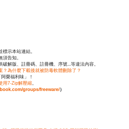
並標示本站連結。
無須告知。
破解版、註冊碼、註冊機、序號...等違法內容。
案？為什麼下載後就被防毒軟體刪除了？
「阿榮福利味」！
使用7-Zip解壓縮
。
ebook.com/groups/freeware/
）