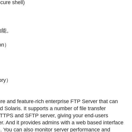
cure shell)
功能。
on）
ory）
re and feature-rich enterprise FTP Server that can
olaris. It supports a number of file transfer
HTTPS and SFTP server, giving your end-users
ver. And it provides admins with a web based interface
e. You can also monitor server performance and