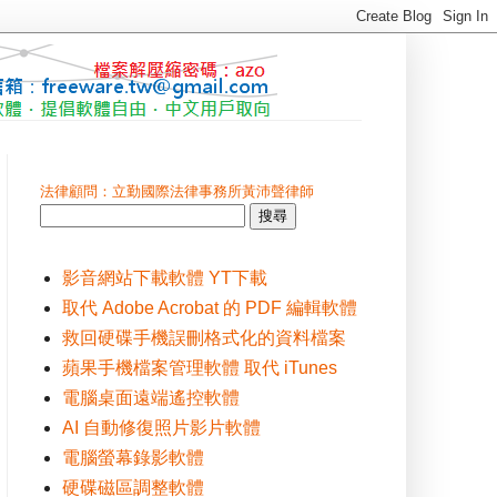
法律顧問：立勤國際法律事務所黃沛聲律師
影音網站下載軟體 YT下載
取代 Adobe Acrobat 的 PDF 編輯軟體
救回硬碟手機誤刪格式化的資料檔案
蘋果手機檔案管理軟體 取代 iTunes
電腦桌面遠端遙控軟體
AI 自動修復照片影片軟體
電腦螢幕錄影軟體
硬碟磁區調整軟體