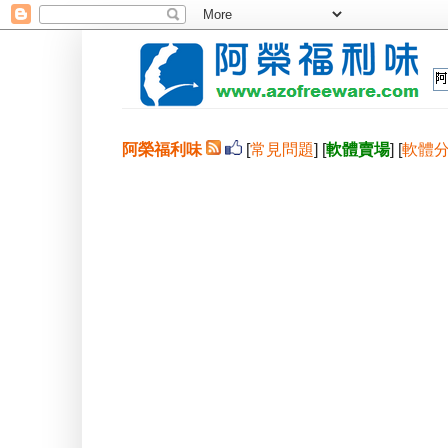
阿榮福利味
[
常見問題
] [
軟體賣場
] [
軟體