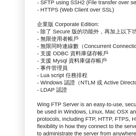
- SFTP using SSH2 (File transfer over se
- HTTPS (Web Client over SSL)
企業版 Corporate Edition:
- 除了 Secure 版的功能外，再加上以下
- 無限使用者帳戶
- 無限同時連線數（Concurrent Connecti
- 支援 ODBC 資料庫儲存帳戶
- 支援 Mysql 資料庫儲存帳戶
- 事件管理員
- Lua script 任務排程
- Windows 認證（NTLM 或 Active Direct
- LDAP 認證
Wing FTP Server is an easy-to-use, secu
be used in Windows, Linux, Mac OSX and S
protocols, including FTP, HTTP, FTPS, 
flexibility in how they connect to the ser
to administrate the server from anywher