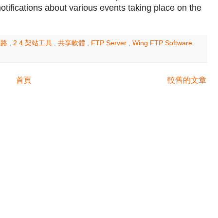
otifications about various events taking place on the
網路
,
2.4 架站工具
,
共享軟體
,
FTP Server
,
Wing FTP Software
首頁
較舊的文章