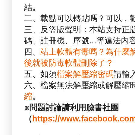
結。
二、載點可以轉貼嗎？可以，
三、反盜版聲明：本站支持正
碼、註冊機、序號...等違法內
四、
站上軟體有毒嗎？為什麼
後就被防毒軟體刪除了？
五、如須
檔案解壓縮密碼
請輸
六、檔案無法解壓縮或解壓縮
縮
。
※問題討論請利用臉書社團
（
https://www.facebook.com