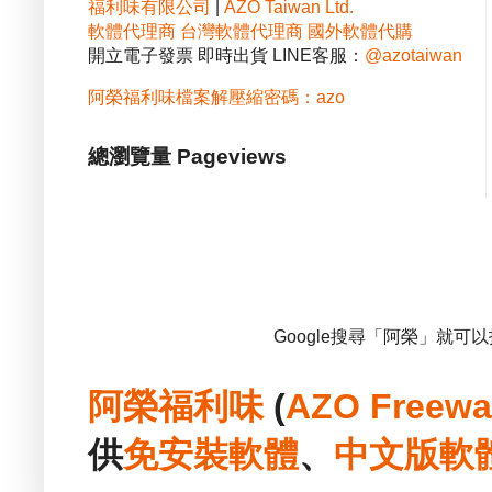
福利味有限公司
|
AZO Taiwan Ltd.
軟體代理商
台灣軟體代理商
國外軟體代購
開立電子發票 即時出貨 LINE客服：
@azotaiwan
阿榮福利味檔案解壓縮密碼：azo
總瀏覽量 Pageviews
Google搜尋「阿榮」就可
阿榮福利味
(
AZO Freewa
供
免安裝
軟體
、
中文版
軟