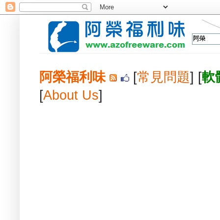
阿榮福利味
[
常見問題
] [
軟
[
About Us
]