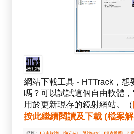
網站下載工具 - HTTrac
嗎？可以試試這個自由軟體，
用於更新現存的鏡射網站。（
按此繼續閱讀及下載 (檔案解壓縮
標籤：
[自由軟體]
,
[免安裝]
,
[繁體中文]
,
[讀者推薦]
,
2 