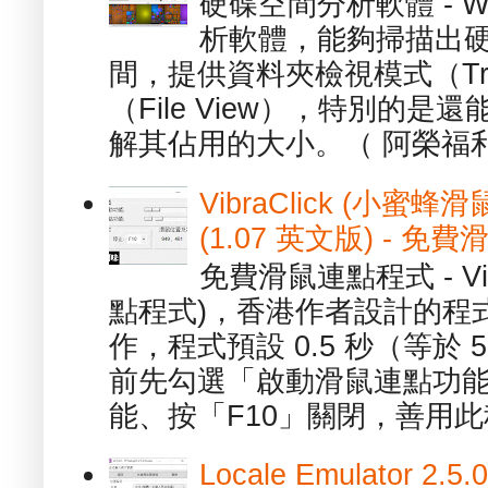
硬碟空間分析軟體 - W
析軟體，能夠掃描出
間，提供資料夾檢視模式（Tre
（File View），特別的
解其佔用的大小。（ 阿榮福利
VibraClick (小蜜
(1.07 英文版) - 
免費滑鼠連點程式 - Vib
點程式)，香港作者設計的程
作，程式預設 0.5 秒（等於
前先勾選「啟動滑鼠連點功能
能、按「F10」關閉，善用此程
Locale Emulator