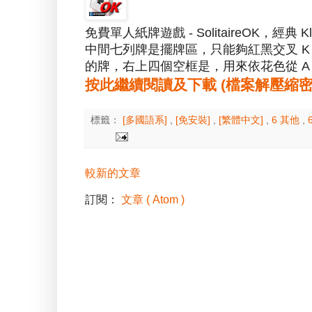
免費單人紙牌遊戲 - SolitaireOK，經典 
中間七列牌是擺牌區，只能夠紅黑交叉 K
的牌，右上四個空框是，用來依花色從 A 
按此繼續閱讀及下載 (檔案解壓縮密碼：a
標籤：
[多國語系]
,
[免安裝]
,
[繁體中文]
,
6 其他
,
較新的文章
訂閱：
文章 ( Atom )