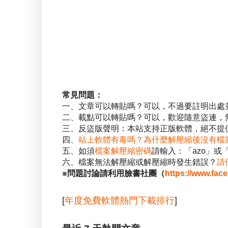
常見問題：
一、文章可以轉貼嗎？可以，不過要註明出處
二、載點可以轉貼嗎？可以，歡迎隨意盜連，
三、反盜版聲明：本站支持正版軟體，絕不提供
四、
站上軟體有毒嗎？為什麼解壓縮後沒有檔
五、如須
檔案解壓縮密碼
請輸入：「azo」或
六、檔案無法解壓縮或解壓縮時發生錯誤？
請
※問題討論請利用臉書社團（
https://www.fac
[
年度免費軟體熱門下載排行
]