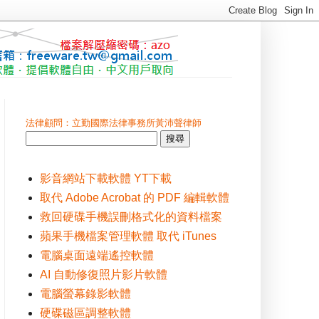
法律顧問：立勤國際法律事務所黃沛聲律師
影音網站下載軟體 YT下載
取代 Adobe Acrobat 的 PDF 編輯軟體
救回硬碟手機誤刪格式化的資料檔案
蘋果手機檔案管理軟體 取代 iTunes
電腦桌面遠端遙控軟體
AI 自動修復照片影片軟體
電腦螢幕錄影軟體
硬碟磁區調整軟體