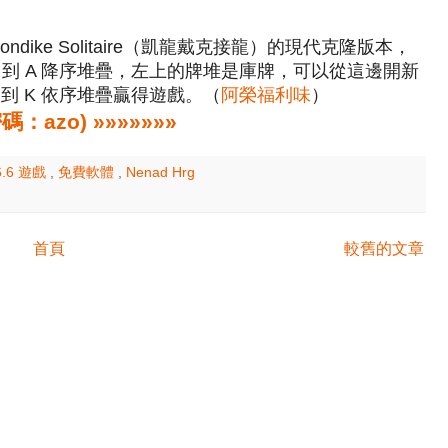
Klondike Solitaire（凱龍戴克接龍）的現代克隆版本，
 到 A 降序堆疊，左上的牌堆是庫牌，可以從這邊開新
到 K 依序堆疊贏得遊戲。（
阿榮福利味
）
zo) »»»»»»»
6.6 遊戲
,
免費軟體
,
Nenad Hrg
首頁
較舊的文章