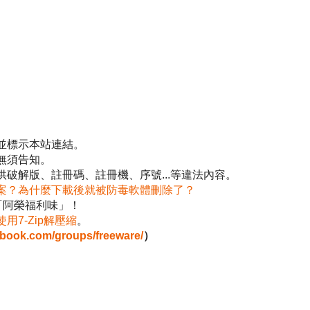
並標示本站連結。
無須告知。
破解版、註冊碼、註冊機、序號...等違法內容。
案？為什麼下載後就被防毒軟體刪除了？
「阿榮福利味」！
使用7-Zip解壓縮
。
ebook.com/groups/freeware/
）