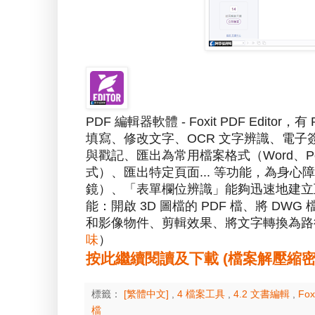
PDF 編輯器軟體 - Foxit PDF Ed
填寫、修改文字、OCR 文字辨識、電
與戳記、匯出為常用檔案格式（Word、Powe
式）、匯出特定頁面... 等功能，為身
鏡）、「表單欄位辨識」能夠迅速地建立互動
能：開啟 3D 圖檔的 PDF 檔、將 DW
和影像物件、剪輯效果、將文字轉換為路
味
）
按此繼續閱讀及下載 (檔案解壓縮密碼：a
標籤：
[繁體中文]
,
4 檔案工具
,
4.2 文書編輯
,
Fox
檔