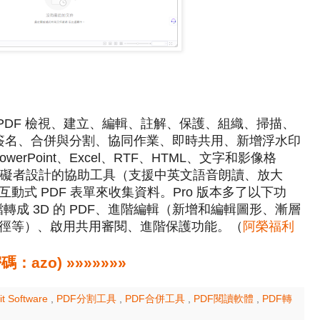
itor，有 PDF 檢視、建立、編輯、註解、保護、組織、掃描、
子簽名、合併與分割、協同作業、即時共用、新增浮水印
rPoint、Excel、RTF、HTML、文字和影像格
心障礙者設計的協助工具（支援中英文語音朗讀、放大
式 PDF 表單來收集資料。Pro 版本多了以下功
G 檔轉成 3D 的 PDF、進階編輯（新增和編輯圖形、漸層
徑等）、啟用共用審閱、進階保護功能。（
阿榮福利
zo) »»»»»»»
it Software
,
PDF分割工具
,
PDF合併工具
,
PDF閱讀軟體
,
PDF轉