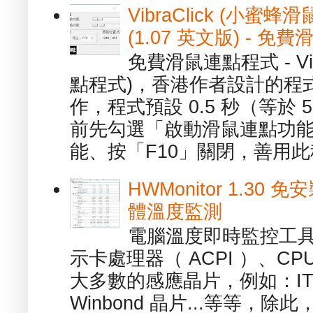
VibraClick (小蜜
(1.07 英文版) - 
免費滑鼠連點程式 - Vib
點程式)，香港作者設計的程
作，程式預設 0.5 秒（等於
前先勾選「啟動滑鼠連點功能
能、按「F10」關閉，善用此程
HWMonitor 1.30 
體溫度監測
電腦溫度即時監控工具 -
示卡處理器（ ACPI ）、
大多數的感應晶片，例如：ITE
Winbond 晶片...等等，