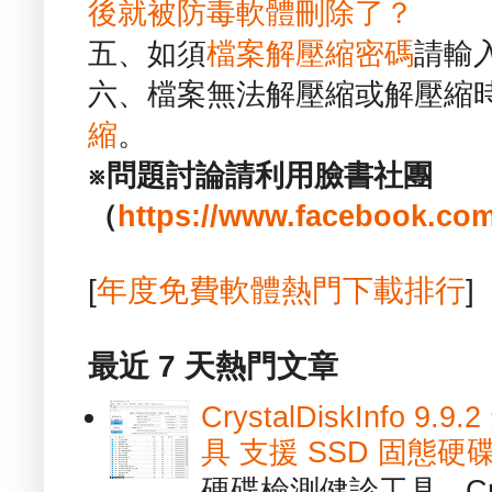
後就被防毒軟體刪除了？
五、如須
檔案解壓縮密碼
請輸
六、檔案無法解壓縮或解壓縮
縮
。
※問題討論請利用臉書社團
（
https://www.facebook.com
[
年度免費軟體熱門下載排行
]
最近 7 天熱門文章
CrystalDiskInfo
具 支援 SSD 固態硬
硬碟檢測健診工具 - Cry