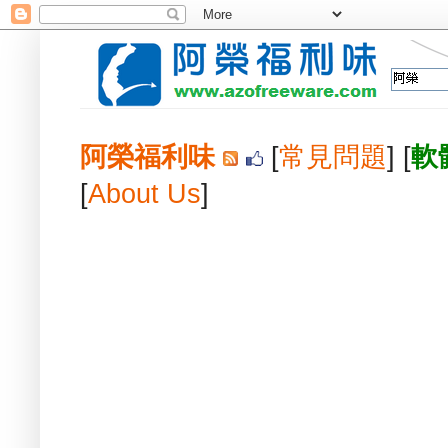
阿榮福利味
[
常見問題
] [
軟
[
About Us
]