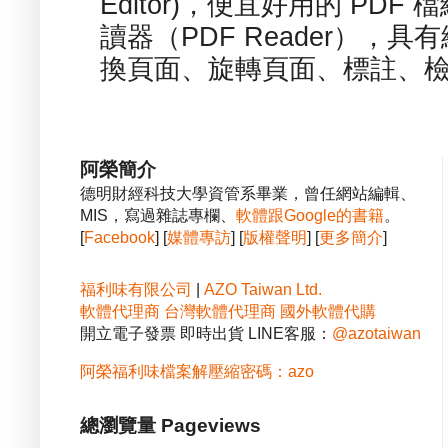
Editor)，便宜好用的 PDF
讀器（PDF Reader），
換頁面、旋轉頁面、標註、檢
阿榮簡介
德明財經科技大學資管系畢業，曾任網站編輯、
MIS，寫過雜誌專欄、
軟體跟Google的書籍
。
[
Facebook
] [
媒體專訪
] [
版權聲明
] [
更多簡介
]
福利味有限公司
|
AZO Taiwan Ltd.
軟體代理商
台灣軟體代理商
國外軟體代購
開立電子發票 即時出貨 LINE客服：
@azotaiwan
阿榮福利味檔案解壓縮密碼：azo
總瀏覽量 Pageviews