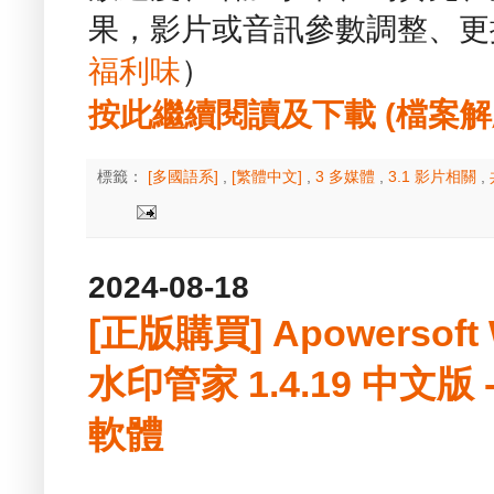
果，影片或音訊參數調整、更換
福利味
）
按此繼續閱讀及下載 (檔案解壓縮
標籤：
[多國語系]
,
[繁體中文]
,
3 多媒體
,
3.1 影片相關
,
2024-08-18
[正版購買] Apowersoft 
水印管家 1.4.19 中文
軟體