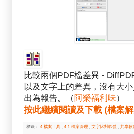
比較兩個PDF檔差異 - Dif
以及文字上的差異，沒有大小
出為報告。（
阿榮福利味
）
按此繼續閱讀及下載 (檔案解壓縮
標籤：
4 檔案工具
,
4.1 檔案管理
,
文字比對軟體
,
共享軟