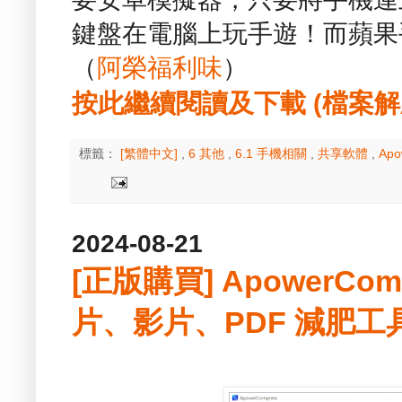
鍵盤在電腦上玩手遊！而蘋果
（
阿榮福利味
）
按此繼續閱讀及下載 (檔案解壓縮
標籤：
[繁體中文]
,
6 其他
,
6.1 手機相關
,
共享軟體
,
Apo
2024-08-21
[正版購買] ApowerCompr
片、影片、PDF 減肥工