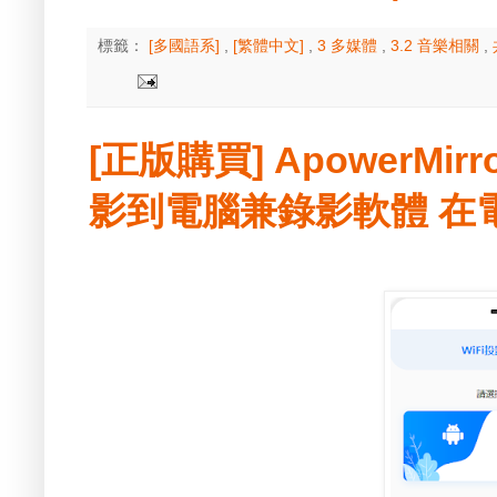
標籤：
[多國語系]
,
[繁體中文]
,
3 多媒體
,
3.2 音樂相關
,
[正版購買] ApowerMirro
影到電腦兼錄影軟體 在