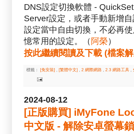
DNS設定切換軟體 - Quick
Server設定，或者手動新增
設定當中自由切換，不必再使
憶常用的設定。（
阿榮
）
按此繼續閱讀及下載 (檔案解壓縮
標籤：
[免安裝]
,
[繁體中文]
,
2 網際網路
,
2.3 網路工具
,
2024-08-12
[正版購買] iMyFone LockW
中文版 - 解除安卓螢幕鎖與