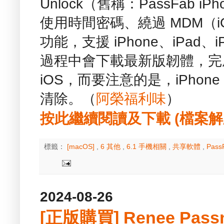
Unlock（舊稱：PassFab iP
使用時間密碼、繞過 MDM（
功能，支援 iPhone、iPad、
過程中會下載最新版韌體，完
iOS，而要注意的是，iPho
清除。（
阿榮福利味
）
按此繼續閱讀及下載 (檔案解壓縮
標籤：
[macOS]
,
6 其他
,
6.1 手機相關
,
共享軟體
,
Pass
2024-08-26
[正版購買] Renee Passno