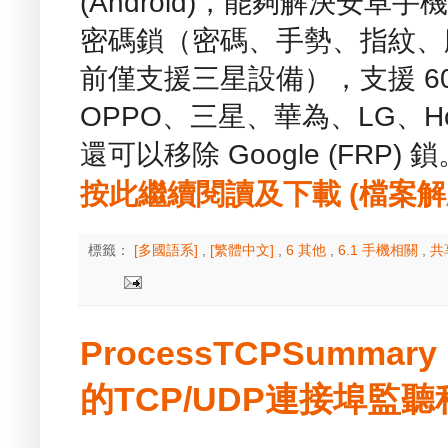
(Android)，能夠解決安
密碼鎖（密碼、手勢、指紋、
前僅支援三星設備），支援 6
OPPO、三星、華為、LG、Hor
還可以移除 Google (FRP) 
按此繼續閱讀及下載 (檔案解壓縮
標籤：
[多國語系]
,
[繁體中文]
,
6 其他
,
6.1 手機相關
,
共
ProcessTCPSummar
的TCP/UDP連接埠監聽