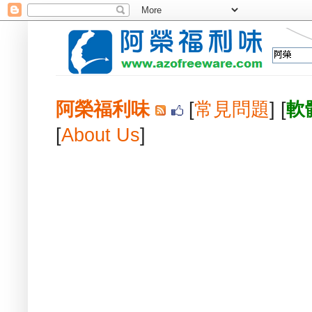
阿榮福利味
[
常見問題
] [
軟
[
About Us
]