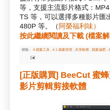
等，支援主流影片格式：MP4、
TS 等，可以選擇多種影片匯出解
480P 等。（
阿榮福利味）
按此繼續閱讀及下載 (檔案解壓縮
標籤：
4 檔案工具
,
4.1 檔案管理
,
共享軟體
,
檔案減肥
,
[正版購買] BeeCut 蜜蜂剪
影片剪輯剪接軟體