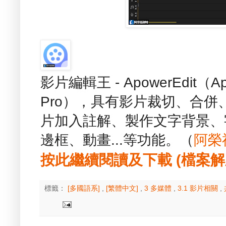
影片編輯王 - ApowerEdit（Apowe
Pro），具有影片裁切、合
片加入註解、製作文字背景、
邊框、動畫...等功能。（
阿榮
按此繼續閱讀及下載 (檔案解壓縮
標籤：
[多國語系]
,
[繁體中文]
,
3 多媒體
,
3.1 影片相關
,