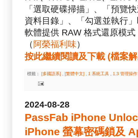
「選取硬碟掃描」、「預覽快
資料目錄」、「勾選並執行」
軟體提供 RAW 格式還原模
（
阿榮福利味
）
按此繼續閱讀及下載 (檔案解壓縮
標籤：
[多國語系]
,
[繁體中文]
,
1 系統工具
,
1.3 管理操
2024-08-28
PassFab iPhone Unlo
iPhone 螢幕密碼鎖及 App