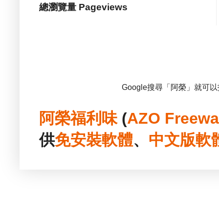
總瀏覽量 Pageviews
Google搜尋「阿榮」就可
阿榮福利味
(
AZO Freewa
供
免安裝
軟體
、
中文版
軟