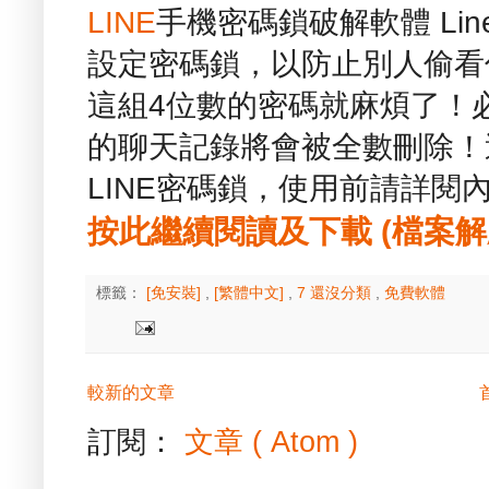
LINE
手機密碼鎖破解軟體 Line
設定密碼鎖，以防止別人偷看
這組4位數的密碼就麻煩了！
的聊天記錄將會被全數刪除！
LINE密碼鎖，使用前請詳閱
按此繼續閱讀及下載 (檔案解壓縮
標籤：
[免安裝]
,
[繁體中文]
,
7 還沒分類
,
免費軟體
較新的文章
訂閱：
文章 ( Atom )