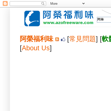
阿榮福利味
[
常見問題
] [
軟
[
About Us
]