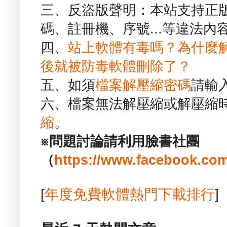
三、反盜版聲明：本站支持正
碼、註冊機、序號...等違法內
四、
站上軟體有毒嗎？為什麼
後就被防毒軟體刪除了？
五、如須
檔案解壓縮密碼
請輸
六、檔案無法解壓縮或解壓縮
縮
。
※問題討論請利用臉書社團
（
https://www.facebook.com
[
年度免費軟體熱門下載排行
]