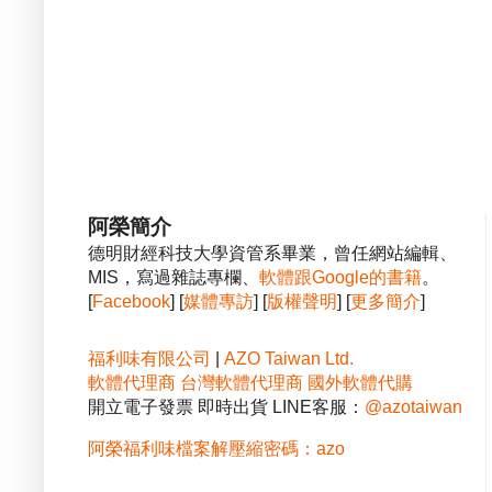
阿榮簡介
德明財經科技大學資管系畢業，曾任網站編輯、
MIS，寫過雜誌專欄、
軟體跟Google的書籍
。
[
Facebook
] [
媒體專訪
] [
版權聲明
] [
更多簡介
]
福利味有限公司
|
AZO Taiwan Ltd.
軟體代理商
台灣軟體代理商
國外軟體代購
開立電子發票 即時出貨 LINE客服：
@azotaiwan
阿榮福利味檔案解壓縮密碼：azo