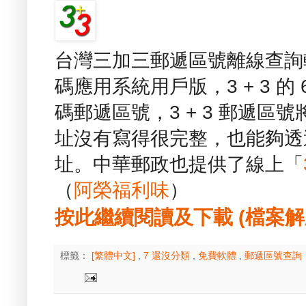
台灣三加三郵遞區號離線查詢軟體 
碼應用系統用戶版，3 + 3 的 6
碼郵遞區號，3 + 3 郵遞
址沒有寫得很完整，也能夠透過
址。中華郵政也提供了線上「
（
阿榮福利味
）
按此繼續閱讀及下載 (檔案解壓縮
標籤：
[繁體中文]
,
7 還沒分類
,
免費軟體
,
郵遞區號查詢