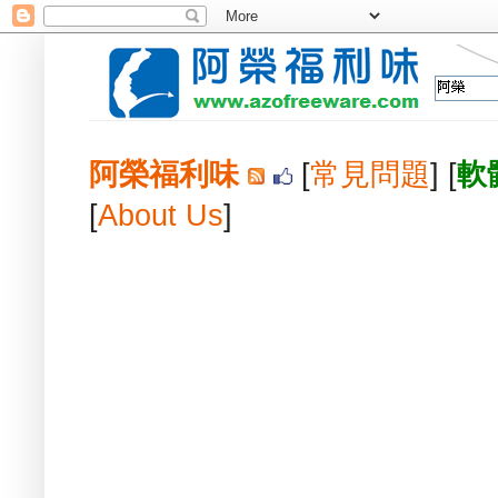
阿榮福利味
[
常見問題
] [
軟
[
About Us
]