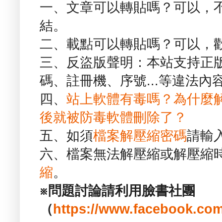
一、文章可以轉貼嗎？可以，
結。
二、載點可以轉貼嗎？可以，
三、反盜版聲明：本站支持正
碼、註冊機、序號...等違法內
四、
站上軟體有毒嗎？為什麼
後就被防毒軟體刪除了？
五、如須
檔案解壓縮密碼
請輸
六、檔案無法解壓縮或解壓縮
縮
。
※問題討論請利用臉書社團
（
https://www.facebook.com