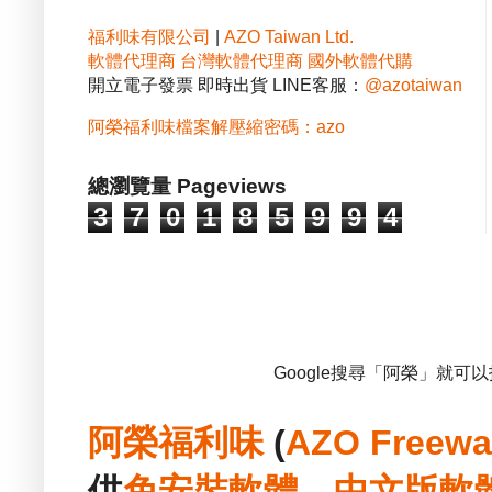
福利味有限公司
|
AZO Taiwan Ltd.
軟體代理商
台灣軟體代理商
國外軟體代購
開立電子發票 即時出貨 LINE客服：
@azotaiwan
阿榮福利味檔案解壓縮密碼：azo
總瀏覽量 Pageviews
3
7
0
1
8
5
9
9
4
Google搜尋「阿榮」就可
阿榮福利味
(
AZO Freewa
供
免安裝
軟體
、
中文版
軟