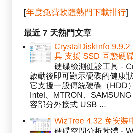
[
年度免費軟體熱門下載排行
]
最近 7 天熱門文章
CrystalDiskInfo
具 支援 SSD 固態硬
硬碟檢測健診工具 - Cry
啟動後即可顯示硬碟的健康
它支援一般傳統硬碟（HDD
Intel、MTRON、SAMSUN
容部分外接式 USB ...
WizTree 4.32 
硬碟空間分析軟體 - W