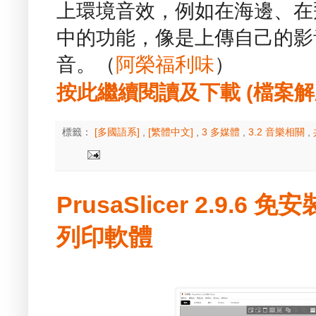
上環境音效，例如在海邊、在
中的功能，像是上傳自己的影
音。（
阿榮福利味
）
按此繼續閱讀及下載 (檔案解壓縮
標籤：
[多國語系]
,
[繁體中文]
,
3 多媒體
,
3.2 音樂相關
,
PrusaSlicer 2.9.6
列印軟體