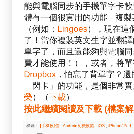
能與電腦同步的手機單字卡軟體 -
體有一個很實用的功能 - 複
（例如：
Lingoes
），現在這
了！當你複製英文生字並翻譯
單字了，而且還能夠與電腦同步
費才能使用！），或者，將單
Dropbox
，怕忘了背單字？還
「閃卡」的功能，是個非常實
榮
）（
下載
）
按此繼續閱讀及下載 (檔案解壓縮
標籤：
[手機軟體]
,
Android免費軟體
,
iOS
,
iPhone/iPad