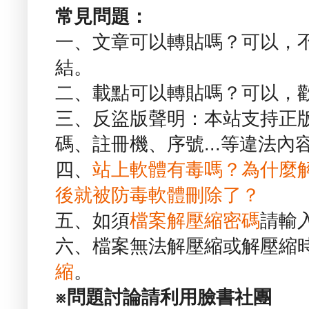
常見問題：
一、文章可以轉貼嗎？可以，
結。
二、載點可以轉貼嗎？可以，
三、反盜版聲明：本站支持正
碼、註冊機、序號...等違法內
四、
站上軟體有毒嗎？為什麼
後就被防毒軟體刪除了？
五、如須
檔案解壓縮密碼
請輸
六、檔案無法解壓縮或解壓縮
縮
。
※問題討論請利用臉書社團