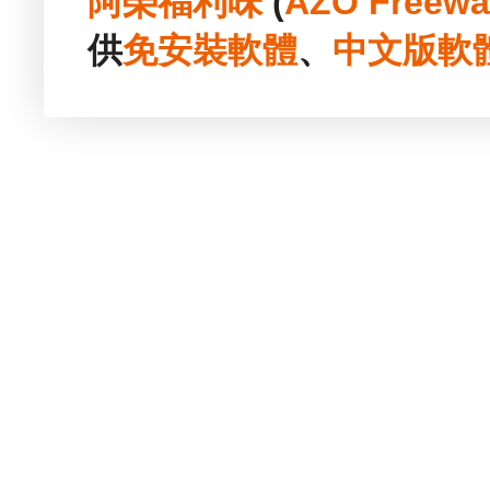
阿榮福利味
(
AZO Freewa
供
免安裝
軟體
、
中文版
軟