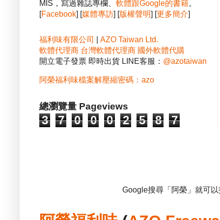
MIS，寫過雜誌專欄、
軟體跟Google的書籍
。
[
Facebook
] [
媒體專訪
] [
版權聲明
] [
更多簡介
]
福利味有限公司
|
AZO Taiwan Ltd.
軟體代理商
台灣軟體代理商
國外軟體代購
開立電子發票 即時出貨 LINE客服：
@azotaiwan
阿榮福利味檔案解壓縮密碼：azo
總瀏覽量 Pageviews
3
7
0
0
0
2
5
8
7
Google搜尋「阿榮」就可