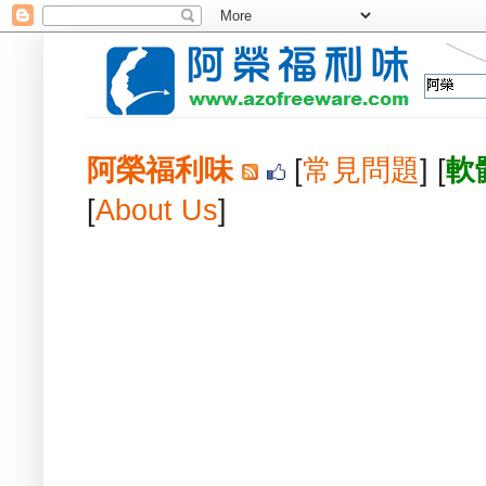
阿榮福利味
[
常見問題
] [
軟
[
About Us
]