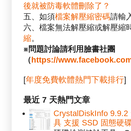
後就被防毒軟體刪除了？
五、如須
檔案解壓縮密碼
請輸
六、檔案無法解壓縮或解壓縮
縮
。
※問題討論請利用臉書社團
（
https://www.facebook.com
[
年度免費軟體熱門下載排行
]
最近 7 天熱門文章
CrystalDiskInfo
具 支援 SSD 固態硬