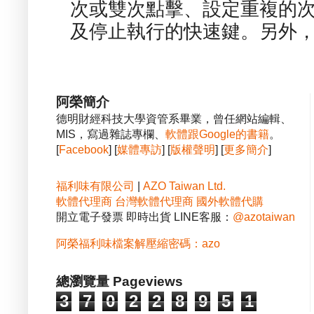
次或雙次點擊、設定重複的
及停止執行的快速鍵。另外，也
阿榮簡介
德明財經科技大學資管系畢業，曾任網站編輯、
MIS，寫過雜誌專欄、
軟體跟Google的書籍
。
[
Facebook
] [
媒體專訪
] [
版權聲明
] [
更多簡介
]
福利味有限公司
|
AZO Taiwan Ltd.
軟體代理商
台灣軟體代理商
國外軟體代購
開立電子發票 即時出貨 LINE客服：
@azotaiwan
阿榮福利味檔案解壓縮密碼：azo
總瀏覽量 Pageviews
3
7
0
2
2
8
9
5
1