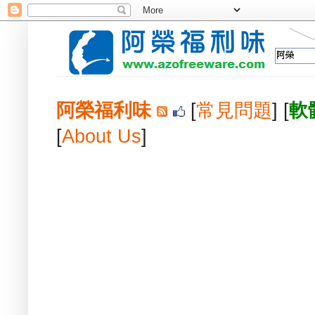
阿榮福利味
[
常見問題
] [
軟
[
About Us
]