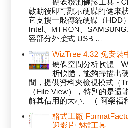
硬碟檢測健診工具 - Cry
啟動後即可顯示硬碟的健康
它支援一般傳統硬碟（HDD
Intel、MTRON、SAMSUN
容部分外接式 USB ...
WizTree 4.32 
硬碟空間分析軟體 - W
析軟體，能夠掃描出
間，提供資料夾檢視模式（Tre
（File View），特別的
解其佔用的大小。（ 阿榮福利
格式工廠 FormatFact
迎影片轉檔工具