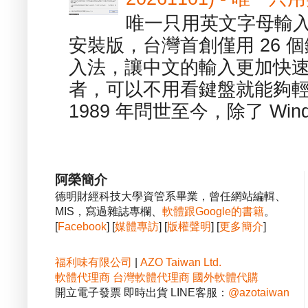
唯一只用英文字母輸入
安裝版，台灣首創僅用 26
入法，讓中文的輸入更加快
者，可以不用看鍵盤就能夠
1989 年問世至今，除了 Wind
阿榮簡介
德明財經科技大學資管系畢業，曾任網站編輯、
MIS，寫過雜誌專欄、
軟體跟Google的書籍
。
[
Facebook
] [
媒體專訪
] [
版權聲明
] [
更多簡介
]
福利味有限公司
|
AZO Taiwan Ltd.
軟體代理商
台灣軟體代理商
國外軟體代購
開立電子發票 即時出貨 LINE客服：
@azotaiwan