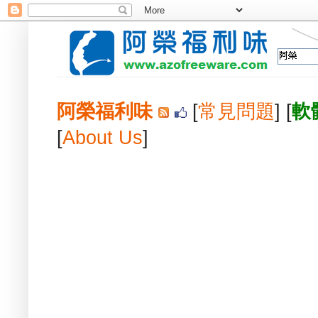
阿榮福利味
[
常見問題
] [
軟
[
About Us
]