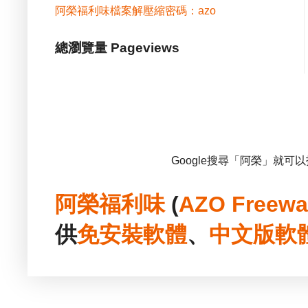
阿榮福利味檔案解壓縮密碼：azo
總瀏覽量 Pageviews
Google搜尋「阿榮」就可
阿榮福利味
(
AZO Freewa
供
免安裝
軟體
、
中文版
軟