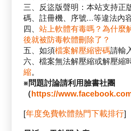
三、反盜版聲明：本站支持正
碼、註冊機、序號...等違法內
四、
站上軟體有毒嗎？為什麼
後就被防毒軟體刪除了？
五、如須
檔案解壓縮密碼
請輸
六、檔案無法解壓縮或解壓縮
縮
。
※問題討論請利用臉書社團
（
https://www.facebook.com
[
年度免費軟體熱門下載排行
]