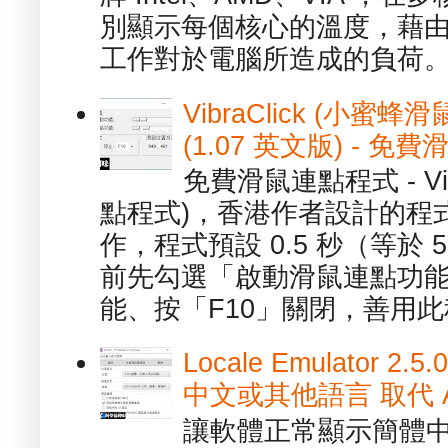
別顯示每個核心的溫度，藉
工作對於電腦所造成的負荷。（ 
VibraClick (小蜜
(1.07 英文版) - 
免費滑鼠連點程式 - Vib
點程式)，香港作者設計的程
作，程式預設 0.5 秒（等於
前先勾選「啟動滑鼠連點功能
能、按「F10」關閉，善用此程
Locale Emulator
中文或其他語言 取代 AppL
讓軟體正常顯示簡體中文或