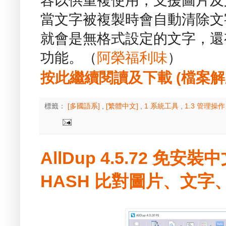
容以供重複使用，支援圖片及
當文字被複製時會自動清除文
就會是無格式設定的文字，還
功能。（
阿榮福利味
）
按此繼續閱讀及下載 (檔案解壓縮
標籤：
[多國語系]
,
[繁體中文]
,
1 系統工具
,
1.3 管理操
AllDup 4.5.72 免安
HASH 比對圖片、文字