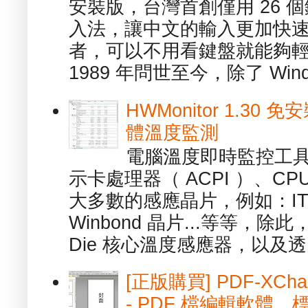
安裝版，台灣首創僅用 26
入法，讓中文的輸入更加快
者，可以不用看鍵盤就能夠
1989 年問世至今，除了 Wind
HWMonitor 1.30 
體溫度監測
電腦溫度即時監控工具 -
示卡處理器（ ACPI ）、
大多數的感應晶片，例如：ITE
Winbond 晶片...等等，
Die 核心溫度感應器，以及透.
[正版購買] PDF-XChang
- PDF 檔編輯軟體