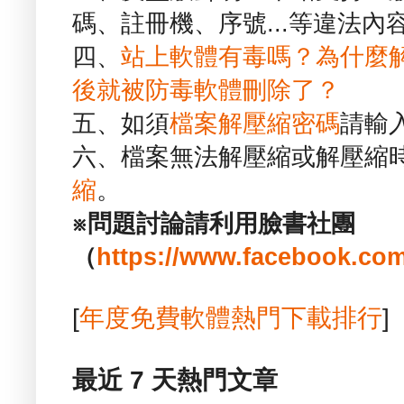
碼、註冊機、序號...等違法內
四、
站上軟體有毒嗎？為什麼
後就被防毒軟體刪除了？
五、如須
檔案解壓縮密碼
請輸
六、檔案無法解壓縮或解壓縮
縮
。
※問題討論請利用臉書社團
（
https://www.facebook.com
[
年度免費軟體熱門下載排行
]
最近 7 天熱門文章