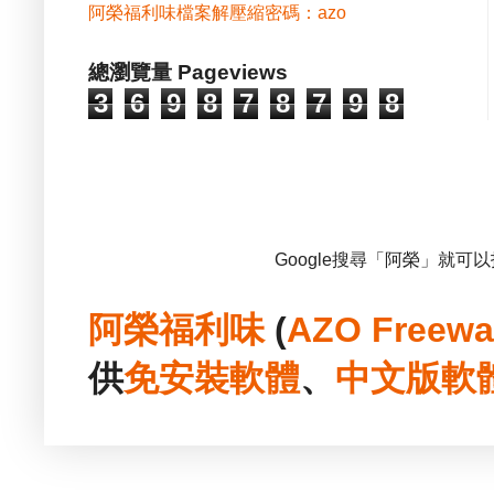
阿榮福利味檔案解壓縮密碼：azo
總瀏覽量 Pageviews
3
6
9
8
7
8
7
9
8
Google搜尋「阿榮」就可
阿榮福利味
(
AZO Freewa
供
免安裝
軟體
、
中文版
軟