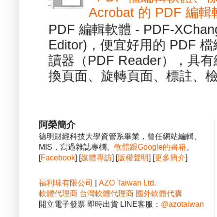
Acrobat 的 PDF 編
PDF 編輯軟體 - PDF-XChange 
Editor)，便宜好用的 PDF
讀器（PDF Reader），
換頁面、旋轉頁面、標註、檢
阿榮簡介
德明財經科技大學資管系畢業，曾任網站編輯、
MIS，寫過雜誌專欄、
軟體跟Google的書籍
。
[
Facebook
] [
媒體專訪
] [
版權聲明
] [
更多簡介
]
福利味有限公司
|
AZO Taiwan Ltd.
軟體代理商
台灣軟體代理商
國外軟體代購
開立電子發票 即時出貨 LINE客服：
@azotaiwan