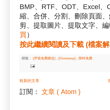
BMP、RTF、ODT、Exce
縮、合併、分割、刪除頁面、
剪、提取圖片、提取文字、編輯
買
）
按此繼續閱讀及下載 (檔案解壓縮
標籤：
[序號免費贈送]
,
[Giveaway]
,
限時免費
較新的文章
訂閱：
文章 ( Atom )