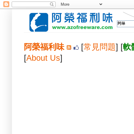
阿榮福利味
[
常見問題
] [
軟
[
About Us
]