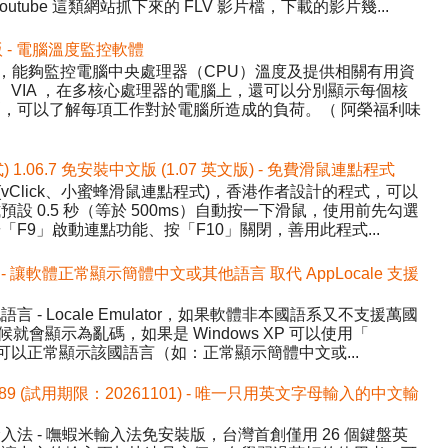
tube 這類網站抓下來的 FLV 影片檔，下載的影片幾...
中文版 - 電腦溫度監控軟體
Temp，能夠監控電腦中央處理器（CPU）溫度及提供相關有用資
AMD、VIA ，在多核心處理器的電腦上，還可以分別顯示每個核
，可以了解每項工作對於電腦所造成的負荷。（ 阿榮福利味
式) 1.06.7 免安裝中文版 (1.07 英文版) - 免費滑鼠連點程式
ick (vClick、小蜜蜂滑鼠連點程式)，香港作者設計的程式，可以
設 0.5 秒（等於 500ms）自動按一下滑鼠，使用前先勾選
F9」啟動連點功能、按「F10」關閉，善用此程式...
.1 中文版 - 讓軟體正常顯示簡體中文或其他語言 取代 AppLocale 支援
- Locale Emulator，如果軟體非本國語系又不支援萬國
候就會顯示為亂碼，如果是 Windows XP 可以使用「
讓程式可以正常顯示該國語言（如：正常顯示簡體中文或...
589 (試用期限：20261101) - 唯一只用英文字母輸入的中文輸
法 - 嘸蝦米輸入法免安裝版，台灣首創僅用 26 個鍵盤英