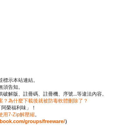
並標示本站連結。
無須告知。
破解版、註冊碼、註冊機、序號...等違法內容。
案？為什麼下載後就被防毒軟體刪除了？
「阿榮福利味」！
使用7-Zip解壓縮
。
ebook.com/groups/freeware/
）