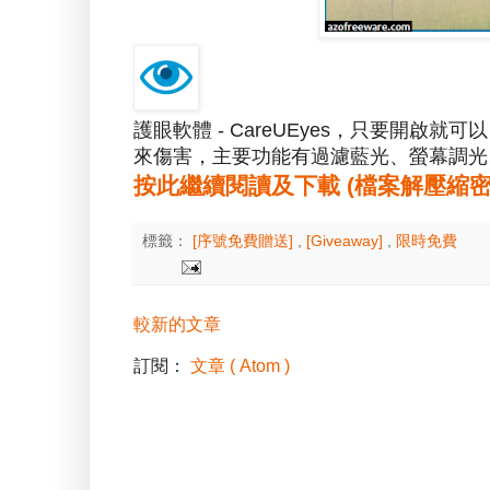
護眼軟體 - CareUEyes，只要開
來傷害，主要功能有過濾藍光、螢幕調光
按此繼續閱讀及下載 (檔案解壓縮密碼：a
標籤：
[序號免費贈送]
,
[Giveaway]
,
限時免費
較新的文章
訂閱：
文章 ( Atom )