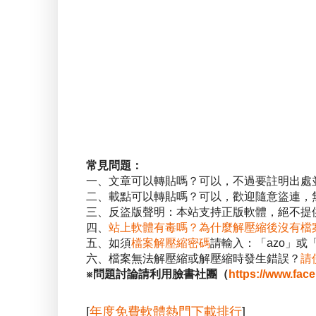
常見問題：
一、文章可以轉貼嗎？可以，不過要註明出處
二、載點可以轉貼嗎？可以，歡迎隨意盜連，
三、反盜版聲明：本站支持正版軟體，絕不提供
四、
站上軟體有毒嗎？為什麼解壓縮後沒有檔
五、如須
檔案解壓縮密碼
請輸入：「azo」或
六、檔案無法解壓縮或解壓縮時發生錯誤？
請
※問題討論請利用臉書社團（
https://www.fac
[
年度免費軟體熱門下載排行
]