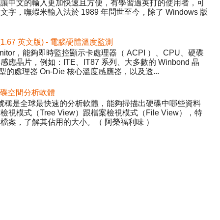
，讓中文的輸入更加快速且方便，有學習過英打的使用者，可
，嘸蝦米輸入法於 1989 年問世至今，除了 Windows 版
 (1.67 英文版) - 電腦硬體溫度監測
nitor，能夠即時監控顯示卡處理器（ ACPI ）、CPU、硬碟
晶片，例如：ITE、IT87 系列、大多數的 Winbond 晶
的處理器 On-Die 核心溫度感應器，以及透...
 - 硬碟空間分析軟體
ree，號稱是全球最快速的分析軟體，能夠掃描出硬碟中哪些資料
式（Tree View）跟檔案檢視模式（File View），特
檔案，了解其佔用的大小。（ 阿榮福利味 ）