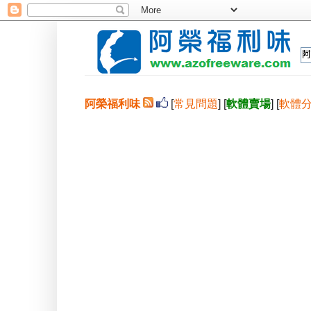
阿榮福利味
[
常見問題
] [
軟體賣場
] [
軟體