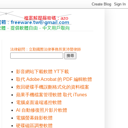
法律顧問：立勤國際法律事務所黃沛聲律師
影音網站下載軟體 YT下載
取代 Adobe Acrobat 的 PDF 編輯軟體
救回硬碟手機誤刪格式化的資料檔案
蘋果手機檔案管理軟體 取代 iTunes
電腦桌面遠端遙控軟體
AI 自動修復照片影片軟體
電腦螢幕錄影軟體
硬碟磁區調整軟體