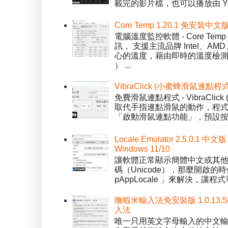
載完的影片檔，也可以播放由 You
Core Temp 1.20.1 免安裝
電腦溫度監控軟體 - Core 
訊， 支援主流品牌 Intel、
心的溫度，藉由即時的溫度檢測
） ...
VibraClick (小蜜蜂滑鼠連點程
免費滑鼠連點程式 - VibraCl
取代手指連點滑鼠的動作，程式預
「啟動滑鼠連點功能」，預設按「
Locale Emulator 2.5.0
Windows 11/10
讓軟體正常顯示簡體中文或其他語言 
碼（Unicode），那麼開啟的時
pAppLocale 」來解決，
嘸蝦米輸入法免安裝版 1.0.13.
入法
唯一只用英文字母輸入的中文輸入