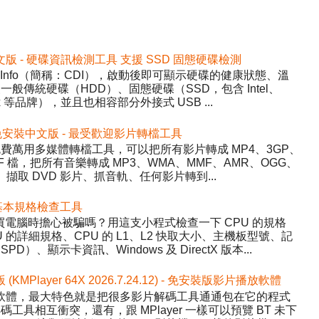
2 免安裝中文版 - 硬碟資訊檢測工具 支援 SSD 固態硬碟檢測
DiskInfo（簡稱：CDI），啟動後即可顯示硬碟的健康狀態、溫
般傳統硬碟（HDD）、固態硬碟（SSD，包含 Intel、
inx 等品牌），並且也相容部分外接式 USB ...
5.22 免安裝中文版 - 最受歡迎影片轉檔工具
y）- 免費萬用多媒體轉檔工具，可以把所有影片轉成 MP4、3GP、
WF 檔，把所有音樂轉成 MP3、WMA、MMF、AMR、OGG、
、擷取 DVD 影片、抓音軌、任何影片轉到...
 硬體基本規格檢查工具
程式，買電腦時擔心被騙嗎？用這支小程式檢查一下 CPU 的規格
的詳細規格、CPU 的 L1、L2 快取大小、主機板型號、記
、顯示卡資訊、Windows 及 DirectX 版本...
版 (KMPlayer 64X 2026.7.24.12) - 免安裝版影片播放軟體
影片播放軟體，最大特色就是把很多影片解碼工具通通包在它的程式
具相互衝突，還有，跟 MPlayer 一樣可以預覽 BT 未下