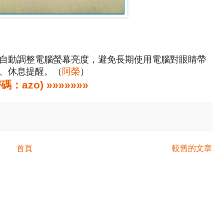
啟就可以自動調整電腦螢幕亮度，避免長期使用電腦對眼睛帶
、休息提醒。（
阿榮
）
zo) »»»»»»»
首頁
較舊的文章