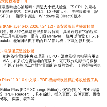
 硬體基本規格檢查工具
程式，買電腦時擔心被騙嗎？用這支小程式檢查一下 CPU 的規格
的詳細規格、CPU 的 L1、L2 快取大小、主機板型號、記
、顯示卡資訊、Windows 及 DirectX 版本...
版 (KMPlayer 64X 2026.7.24.12) - 免安裝版影片播放軟體
影片播放軟體，最大特色就是把很多影片解碼工具通通包在它的程式
具相互衝突，還有，跟 MPlayer 一樣可以預覽 BT 未下
tube 這類網站抓下來的 FLV 影片檔，下載的影片幾...
中文版 - 電腦溫度監控軟體
Temp，能夠監控電腦中央處理器（CPU）溫度及提供相關有用資
AMD、VIA ，在多核心處理器的電腦上，還可以分別顯示每個核
，可以了解每項工作對於電腦所造成的負荷。（ 阿榮福利味
tor Plus 11.0.1.0 中文版 - PDF 檔編輯軟體標註修改檢視工具
)
Editor Plus (PDF-XChange Editor)，便宜好用的 PDF 檔編
器（PDF Reader），具有編輯、插入頁面、合併頁面、置換
改、保護、表單等...