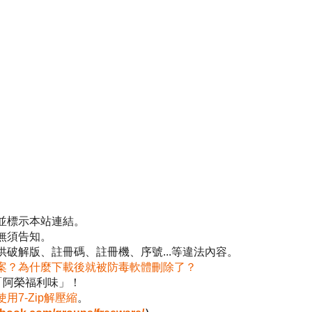
並標示本站連結。
無須告知。
破解版、註冊碼、註冊機、序號...等違法內容。
案？為什麼下載後就被防毒軟體刪除了？
「阿榮福利味」！
使用7-Zip解壓縮
。