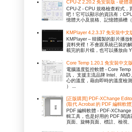
CPU-Z 2.20.2 免安裝版 -
CPU-Z - CPU 規格檢查
吧！它可以顯示的資訊有：CPU 
憶體大小及規格、記憶體插槽（SPD）
KMPlayer 4.2.3.37 免安裝中文
KMPlayer – 韓國製的
資料夾裡！不會跟系統已裝的解碼工
載完的影片檔，也可以播放由 You
Core Temp 1.20.1 免安裝
電腦溫度監控軟體 - Core 
訊， 支援主流品牌 Intel、
心的溫度，藉由即時的溫度檢測
） ...
[正版購買] PDF-XChange Edi
(取代 Acrobat 的 PDF 編輯軟體
PDF 編輯軟體 - PDF-XChange 
輯工具，也是好用的 PDF 閱讀
頁面、旋轉頁面、標註、檢視、修