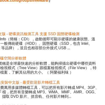
ebook.com/groups/freeware/
）
2 免安裝中文版 - 硬碟資訊檢測工具 支援 SSD 固態硬碟檢測
DiskInfo（簡稱：CDI），啟動後即可顯示硬碟的健康狀態、溫
般傳統硬碟（HDD）、固態硬碟（SSD，包含 Intel、
inx 等品牌），並且也相容部分外接式 USB ...
 - 硬碟空間分析軟體
ree，號稱是全球最快速的分析軟體，能夠掃描出硬碟中哪些資料
式（Tree View）跟檔案檢視模式（File View），特
檔案，了解其佔用的大小。（ 阿榮福利味 ）
5.22 免安裝中文版 - 最受歡迎影片轉檔工具
y）- 免費萬用多媒體轉檔工具，可以把所有影片轉成 MP4、3GP、
WF 檔，把所有音樂轉成 MP3、WMA、MMF、AMR、OGG、
、擷取 DVD 影片、抓音軌、任何影片轉到...