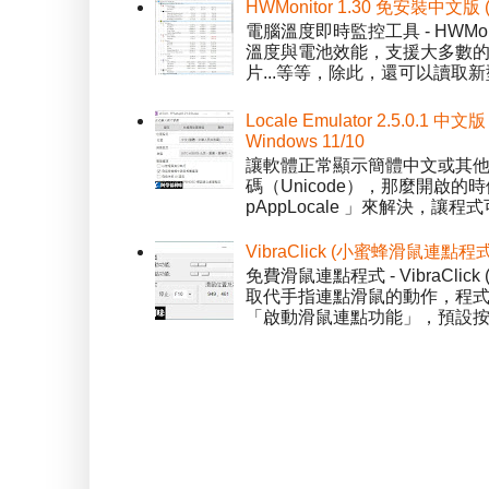
HWMonitor 1.30 免安裝中文版
電腦溫度即時監控工具 - HWMo
溫度與電池效能，支援大多數的感應
片...等等，除此，還可以讀取新型
Locale Emulator 2.5.0
Windows 11/10
讓軟體正常顯示簡體中文或其他語言 
碼（Unicode），那麼開啟的時
pAppLocale 」來解決，
VibraClick (小蜜蜂滑鼠連點程
免費滑鼠連點程式 - VibraCl
取代手指連點滑鼠的動作，程式預
「啟動滑鼠連點功能」，預設按「