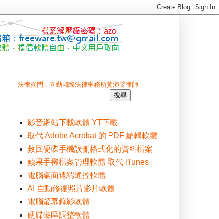
法律顧問：立勤國際法律事務所黃沛聲律師
影音網站下載軟體 YT下載
取代 Adobe Acrobat 的 PDF 編輯軟體
救回硬碟手機誤刪格式化的資料檔案
蘋果手機檔案管理軟體 取代 iTunes
電腦桌面遠端遙控軟體
AI 自動修復照片影片軟體
電腦螢幕錄影軟體
硬碟磁區調整軟體