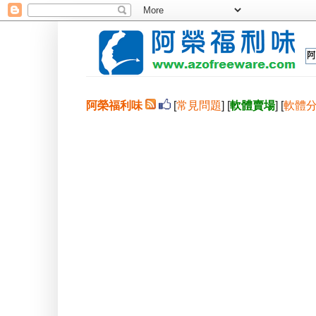
阿榮福利味
[
常見問題
] [
軟體賣場
] [
軟體