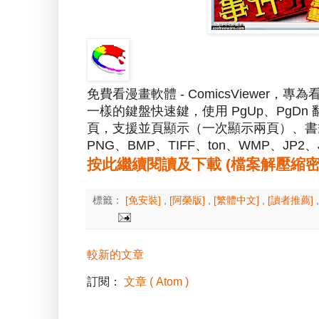
免費看漫畫軟體 - ComicsViewer
一樣的鍵盤快速鍵，使用 PgUp、PgDn
頁，支援並頁顯示（一次顯示兩頁）、書籤
PNG、BMP、TIFF、ton、WMP、JP2
按此繼續閱讀及下載 (檔案解壓縮密碼：a
標籤：
[免安裝]
,
[阿榮版]
,
[繁體中文]
,
[讀者推薦]
較新的文章
訂閱：
文章 ( Atom )