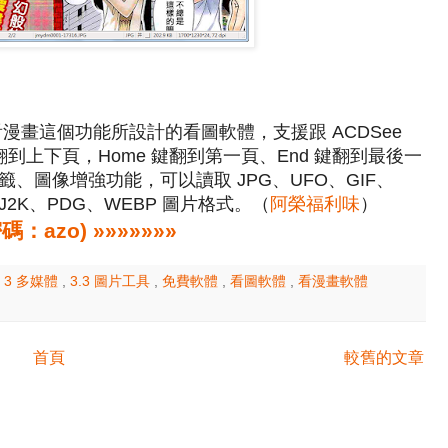
，專為看漫畫這個功能所設計的看圖軟體，支援跟 ACDSee
 翻到上下頁，Home 鍵翻到第一頁、End 鍵翻到最後一
、圖像增強功能，可以讀取 JPG、UFO、GIF、
、J2K、PDG、WEBP 圖片格式。（
阿榮福利味
）
zo) »»»»»»»
,
3 多媒體
,
3.3 圖片工具
,
免費軟體
,
看圖軟體
,
看漫畫軟體
首頁
較舊的文章