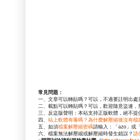
常見問題：
一、文章可以轉貼嗎？可以，不過要註明出處
二、載點可以轉貼嗎？可以，歡迎隨意盜連，
三、反盜版聲明：本站支持正版軟體，絕不提供
四、
站上軟體有毒嗎？為什麼解壓縮後沒有檔
五、如須
檔案解壓縮密碼
請輸入：「azo」或
六、檔案無法解壓縮或解壓縮時發生錯誤？
請