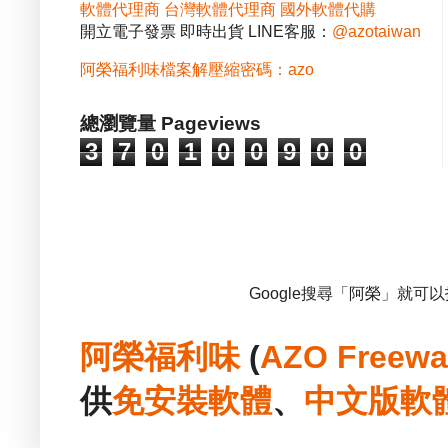
軟體代理商
台灣軟體代理商
國外軟體代購
開立電子發票 即時出貨 LINE客服：
@azotaiwan
阿榮福利味檔案解壓縮密碼：azo
總瀏覽量 Pageviews
3
7
0
1
0
0
9
0
0
Google搜尋「阿榮」就可
阿榮福利味
(
AZO Freewa
供
免安裝
軟體
、
中文版
軟