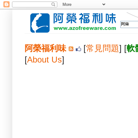
阿榮福利味
[
常見問題
] [
軟
[
About Us
]