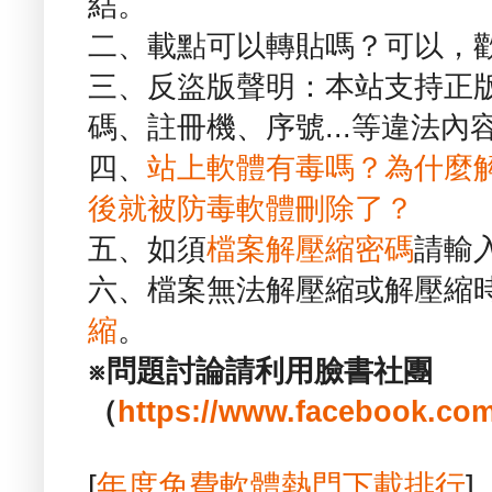
結。
二、載點可以轉貼嗎？可以，
三、反盜版聲明：本站支持正
碼、註冊機、序號...等違法內
四、
站上軟體有毒嗎？為什麼
後就被防毒軟體刪除了？
五、如須
檔案解壓縮密碼
請輸
六、檔案無法解壓縮或解壓縮
縮
。
※問題討論請利用臉書社團
（
https://www.facebook.com
[
年度免費軟體熱門下載排行
]