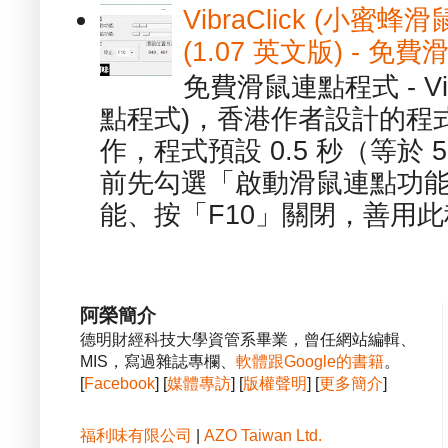
VibraClick (小蜜
(1.07 英文版) - 
免費滑鼠連點程式 - Vib
點程式)，香港作者設計的程
作，程式預設 0.5 秒（等於
前先勾選「啟動滑鼠連點功能
能、按「F10」關閉，善用此程
阿榮簡介
德明財經科技大學資管系畢業，曾任網站編輯、
MIS，寫過雜誌專欄、
軟體跟Google的書籍
。
[
Facebook
] [
媒體專訪
] [
版權聲明
] [
更多簡介
]
福利味有限公司
|
AZO Taiwan Ltd.