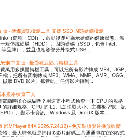
2 免安裝中文版 - 硬碟資訊檢測工具 支援 SSD 固態硬碟檢測
DiskInfo（簡稱：CDI），啟動後即可顯示硬碟的健康狀態、溫
般傳統硬碟（HDD）、固態硬碟（SSD，包含 Intel、
inx 等品牌），並且也相容部分外接式 USB ...
5.22 免安裝中文版 - 最受歡迎影片轉檔工具
y）- 免費萬用多媒體轉檔工具，可以把所有影片轉成 MP4、3GP、
WF 檔，把所有音樂轉成 MP3、WMA、MMF、AMR、OGG、
、擷取 DVD 影片、抓音軌、任何影片轉到...
 硬體基本規格檢查工具
程式，買電腦時擔心被騙嗎？用這支小程式檢查一下 CPU 的規格
的詳細規格、CPU 的 L1、L2 快取大小、主機板型號、記
、顯示卡資訊、Windows 及 DirectX 版本...
版 (KMPlayer 64X 2026.7.24.12) - 免安裝版影片播放軟體
影片播放軟體，最大特色就是把很多影片解碼工具通通包在它的程式