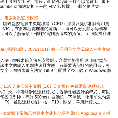
具相互衝突，還有，跟 MPlayer 一樣可以預覽 BT 未下
tube 這類網站抓下來的 FLV 影片檔，下載的影片幾...
中文版 - 電腦溫度監控軟體
Temp，能夠監控電腦中央處理器（CPU）溫度及提供相關有用資
AMD、VIA ，在多核心處理器的電腦上，還可以分別顯示每個核
，可以了解每項工作對於電腦所造成的負荷。（ 阿榮福利味
589 (試用期限：20261101) - 唯一只用英文字母輸入的中文輸
法 - 嘸蝦米輸入法免安裝版，台灣首創僅用 26 個鍵盤英
，讓中文的輸入更加快速且方便，有學習過英打的使用者，可
，嘸蝦米輸入法於 1989 年問世至今，除了 Windows 版
式) 1.06.7 免安裝中文版 (1.07 英文版) - 免費滑鼠連點程式
ick (vClick、小蜜蜂滑鼠連點程式)，香港作者設計的程式，可以
設 0.5 秒（等於 500ms）自動按一下滑鼠，使用前先勾選
F9」啟動連點功能、按「F10」關閉，善用此程式...
.1 中文版 - 讓軟體正常顯示簡體中文或其他語言 取代 AppLocale 支援