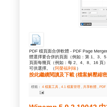
PDF 檔頁面合併軟體 - PDF Page M
體選擇要合併的頁面（例如：第 1、3、
頁面每幾頁（例如：每 2、4、8、16 
可供選擇。（
阿榮福利味
）
按此繼續閱讀及下載 (檔案解壓縮密碼：a
標籤：
4 檔案工具
,
4.1 檔案管理
,
共享軟體
,
PDF 