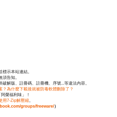
並標示本站連結。
無須告知。
破解版、註冊碼、註冊機、序號...等違法內容。
案？為什麼下載後就被防毒軟體刪除了？
「阿榮福利味」！
使用7-Zip解壓縮
。
ebook.com/groups/freeware/
）