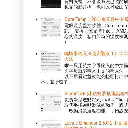
資料夾裡！不會跟系統已裝的解碼工
載完的影片檔，也可以播放由 You
Core Temp 1.20.1 免安裝
電腦溫度監控軟體 - Core 
訊， 支援主流品牌 Intel、
心的溫度，藉由即時的溫度檢測
） ...
嘸蝦米輸入法免安裝版 1.0.13.
入法
唯一只用英文字母輸入的中文輸入
文字母就能輸入中文的輸入法
以不用看鍵盤就能夠輕鬆打出中文字
本，還研發了 ...
VibraClick (小蜜蜂滑鼠連點程
免費滑鼠連點程式 - VibraCl
取代手指連點滑鼠的動作，程式預
「啟動滑鼠連點功能」，預設按「
Locale Emulator 2.5.0