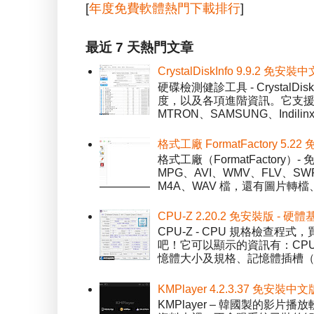
[
年度免費軟體熱門下載排行
]
最近 7 天熱門文章
CrystalDiskInfo 9.9.
硬碟檢測健診工具 - Crystal
度，以及各項進階資訊。它支援一
MTRON、SAMSUNG、Indil
格式工廠 FormatFactory 
格式工廠（FormatFactor
MPG、AVI、WMV、FLV、S
M4A、WAV 檔，還有圖片轉檔
CPU-Z 2.20.2 免安裝版 -
CPU-Z - CPU 規格檢查
吧！它可以顯示的資訊有：CPU 
憶體大小及規格、記憶體插槽（SPD）
KMPlayer 4.2.3.37 免安裝中文
KMPlayer – 韓國製的