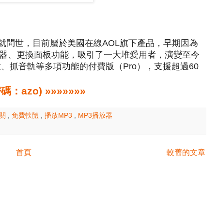
997年就問世，目前屬於美國在線AOL旗下產品，早期因為
器、更換面板功能，吸引了一大堆愛用者，演變至今
播放、抓音軌等多項功能的付費版（Pro），支援超過60
zo) »»»»»»»
相關
,
免費軟體
,
播放MP3
,
MP3播放器
首頁
較舊的文章