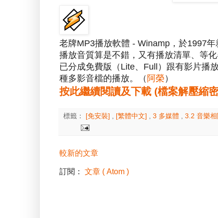
老牌MP3播放軟體 - Winamp，於1
播放音質算是不錯，又有播放清單、等化
已分成免費版（Lite、Full）跟有影片
種多影音檔的播放。（
阿榮
）
按此繼續閱讀及下載 (檔案解壓縮密碼：a
標籤：
[免安裝]
,
[繁體中文]
,
3 多媒體
,
3.2 音樂
較新的文章
訂閱：
文章 ( Atom )