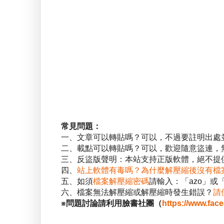
常見問題：
一、文章可以轉貼嗎？可以，不過要註明出處
二、載點可以轉貼嗎？可以，歡迎隨意盜連，
三、反盜版聲明：本站支持正版軟體，絕不提供
四、
站上軟體有毒嗎？為什麼解壓縮後沒有檔
五、如須
檔案解壓縮密碼
請輸入：「azo」或
六、檔案無法解壓縮或解壓縮時發生錯誤？
請
※問題討論請利用臉書社團（
https://www.fac