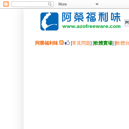
阿榮福利味
[
常見問題
] [
軟體賣場
] [
軟體