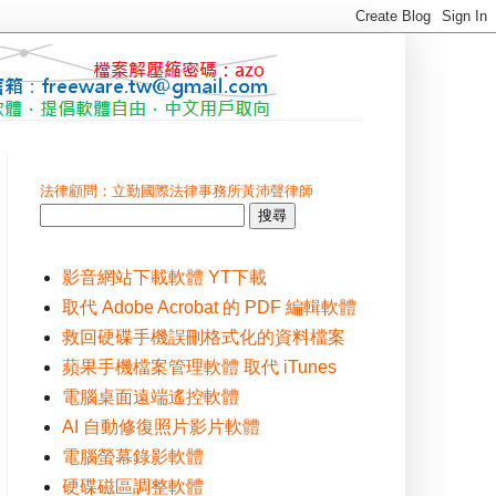
法律顧問：立勤國際法律事務所黃沛聲律師
影音網站下載軟體 YT下載
取代 Adobe Acrobat 的 PDF 編輯軟體
救回硬碟手機誤刪格式化的資料檔案
蘋果手機檔案管理軟體 取代 iTunes
電腦桌面遠端遙控軟體
AI 自動修復照片影片軟體
電腦螢幕錄影軟體
硬碟磁區調整軟體