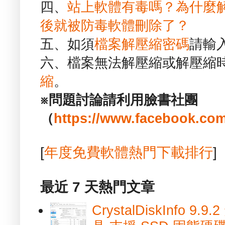
四、
站上軟體有毒嗎？為什麼
後就被防毒軟體刪除了？
五、如須
檔案解壓縮密碼
請輸
六、檔案無法解壓縮或解壓縮
縮
。
※問題討論請利用臉書社團
（
https://www.facebook.com
[
年度免費軟體熱門下載排行
]
最近 7 天熱門文章
CrystalDiskInfo