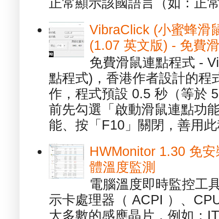
正常顯示該國語言（如：正常顯
VibraClick (小蜜
(1.07 英文版) - 
免費滑鼠連點程式 - Vib
點程式)，香港作者設計的程
作，程式預設 0.5 秒（等於
前先勾選「啟動滑鼠連點功能
能、按「F10」關閉，善用此程
HWMonitor 1.30 
體溫度監測
電腦溫度即時監控工具 -
示卡處理器（ ACPI ）、
大多數的感應晶片，例如：ITE