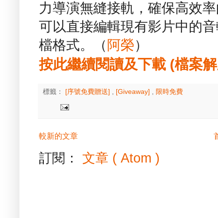
力導演無縫接軌，確保高效率
可以直接編輯現有影片中的音
檔格式。（
阿榮
）
按此繼續閱讀及下載 (檔案解壓縮
標籤：
[序號免費贈送]
,
[Giveaway]
,
限時免費
較新的文章
訂閱：
文章 ( Atom )