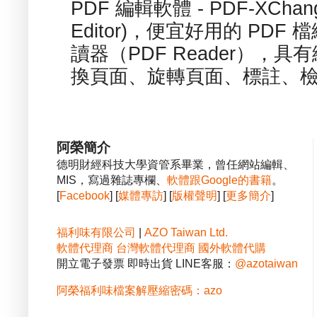
PDF 編輯軟體 - PDF-XChange 
Editor)，便宜好用的 PDF
讀器（PDF Reader），
換頁面、旋轉頁面、標註、檢
阿榮簡介
德明財經科技大學資管系畢業，曾任網站編輯、
MIS，寫過雜誌專欄、
軟體跟Google的書籍
。
[
Facebook
] [
媒體專訪
] [
版權聲明
] [
更多簡介
]
福利味有限公司
|
AZO Taiwan Ltd.
軟體代理商
台灣軟體代理商
國外軟體代購
開立電子發票 即時出貨 LINE客服：
@azotaiwan
阿榮福利味檔案解壓縮密碼：azo