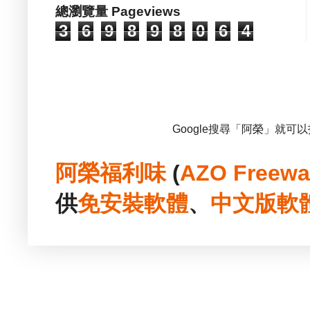
總瀏覽量 Pageviews
3
6
9
8
9
8
0
6
4
Google搜尋「阿榮」就可
阿榮福利味
(
AZO Freewa
供
免安裝
軟體
、
中文版
軟