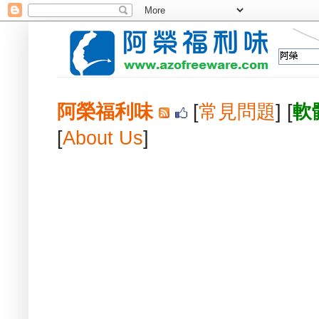
阿榮福利味
[
常見問題
] [
軟
[
About Us
]