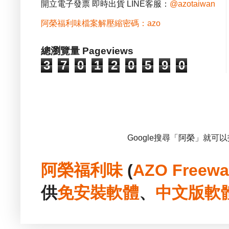
開立電子發票 即時出貨 LINE客服：
@azotaiwan
阿榮福利味檔案解壓縮密碼：azo
總瀏覽量 Pageviews
3
7
0
1
2
0
5
9
0
Google搜尋「阿榮」就可
阿榮福利味
(
AZO Freewa
供
免安裝
軟體
、
中文版
軟