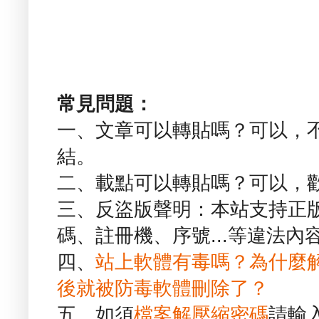
常見問題：
一、文章可以轉貼嗎？可以，
結。
二、載點可以轉貼嗎？可以，
三、反盜版聲明：本站支持正
碼、註冊機、序號...等違法內
四、
站上軟體有毒嗎？為什麼
後就被防毒軟體刪除了？
五、如須
檔案解壓縮密碼
請輸