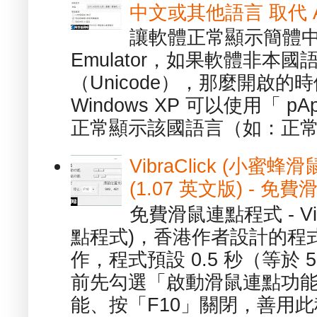
中文或其他語言 取代 AppL
讓軟體正常顯示簡體中文或
Emulator，如果軟體非本
（Unicode），那麼開啟
Windows XP 可以使用「 p
正常顯示該國語言（如：正常顯
VibraClick (小蜜
(1.07 英文版) - 
免費滑鼠連點程式 - Vib
點程式)，香港作者設計的程
作，程式預設 0.5 秒（等於
前先勾選「啟動滑鼠連點功能
能、按「F10」關閉，善用此程