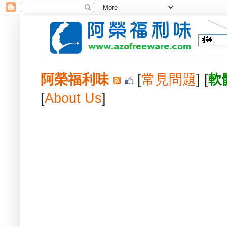
阿榮福利味
[
常見問題
] [
軟
[
About Us
]