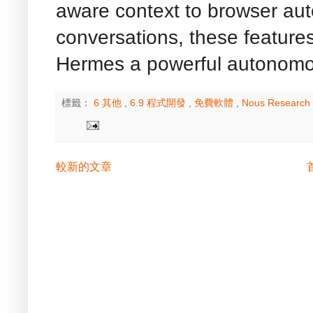
aware context to browser au
conversations, these feature
Hermes a powerful autonomou
標籤：
6 其他
,
6.9 程式開發
,
免費軟體
,
Nous Research
較新的文章