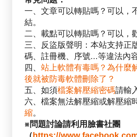
一、文章可以轉貼嗎？可以，
結。
二、載點可以轉貼嗎？可以，
三、反盜版聲明：本站支持正
碼、註冊機、序號...等違法內
四、
站上軟體有毒嗎？為什麼
後就被防毒軟體刪除了？
五、如須
檔案解壓縮密碼
請輸
六、檔案無法解壓縮或解壓縮
縮
。
※問題討論請利用臉書社團
（
https://www.facebook.com