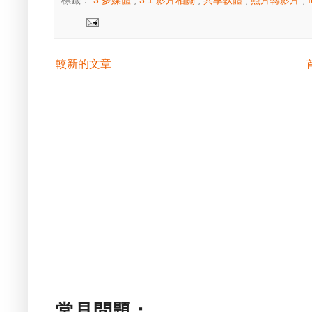
標籤：
3 多媒體
,
3.1 影片相關
,
共享軟體
,
照片轉影片
,
較新的文章
常見問題：