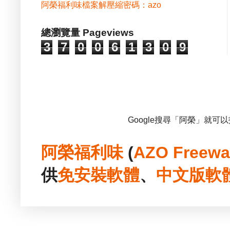
阿榮福利味檔案解壓縮密碼：azo
總瀏覽量 Pageviews
3
7
0
0
6
1
3
0
9
Google搜尋「阿榮」就可
阿榮福利味
(
AZO Freewa
供
免安裝
軟體
、
中文版
軟