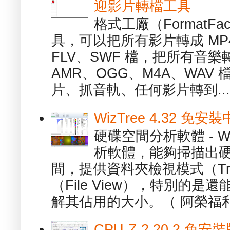
迎影片轉檔工具
格式工廠（FormatFa
具，可以把所有影片轉成 MP4
FLV、SWF 檔，把所有音樂
AMR、OGG、M4A、WAV
片、抓音軌、任何影片轉到...
WizTree 4.32 
硬碟空間分析軟體 - W
析軟體，能夠掃描出
間，提供資料夾檢視模式（Tre
（File View），特別的
解其佔用的大小。（ 阿榮福利
CPU-Z 2.20.2 