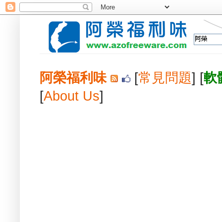
阿榮福利味
[
常見問題
] [
軟
[
About Us
]