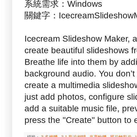
系統需求：Windows
關鍵字：IcecreamSlideshow
Icecream Slideshow Maker, a 
create beautiful slideshows f
Breathe life into them by addi
background audio. You don’t 
create a multimedia slidesho
just add photos, configure sli
add a suitable music file, pr
press the "Create" button to 