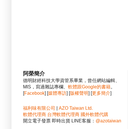
阿榮簡介
德明財經科技大學資管系畢業，曾任網站編輯、
MIS，寫過雜誌專欄、
軟體跟Google的書籍
。
[
Facebook
] [
媒體專訪
] [
版權聲明
] [
更多簡介
]
福利味有限公司
|
AZO Taiwan Ltd.
軟體代理商
台灣軟體代理商
國外軟體代購
開立電子發票 即時出貨 LINE客服：
@azotaiwan