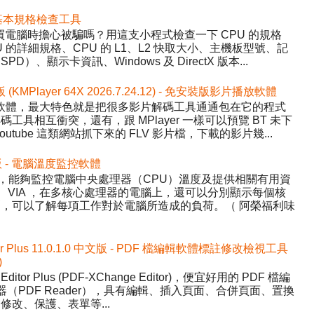
 硬體基本規格檢查工具
程式，買電腦時擔心被騙嗎？用這支小程式檢查一下 CPU 的規格
的詳細規格、CPU 的 L1、L2 快取大小、主機板型號、記
、顯示卡資訊、Windows 及 DirectX 版本...
版 (KMPlayer 64X 2026.7.24.12) - 免安裝版影片播放軟體
影片播放軟體，最大特色就是把很多影片解碼工具通通包在它的程式
具相互衝突，還有，跟 MPlayer 一樣可以預覽 BT 未下
tube 這類網站抓下來的 FLV 影片檔，下載的影片幾...
中文版 - 電腦溫度監控軟體
Temp，能夠監控電腦中央處理器（CPU）溫度及提供相關有用資
AMD、VIA ，在多核心處理器的電腦上，還可以分別顯示每個核
，可以了解每項工作對於電腦所造成的負荷。（ 阿榮福利味
tor Plus 11.0.1.0 中文版 - PDF 檔編輯軟體標註修改檢視工具
)
Editor Plus (PDF-XChange Editor)，便宜好用的 PDF 檔編
器（PDF Reader），具有編輯、插入頁面、合併頁面、置換
改、保護、表單等...