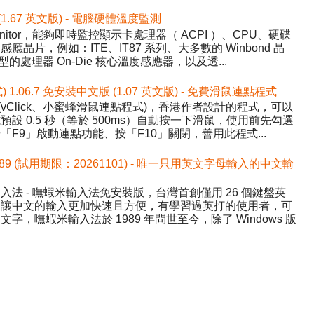
 (1.67 英文版) - 電腦硬體溫度監測
nitor，能夠即時監控顯示卡處理器（ ACPI ）、CPU、硬碟
晶片，例如：ITE、IT87 系列、大多數的 Winbond 晶
的處理器 On-Die 核心溫度感應器，以及透...
式) 1.06.7 免安裝中文版 (1.07 英文版) - 免費滑鼠連點程式
ick (vClick、小蜜蜂滑鼠連點程式)，香港作者設計的程式，可以
設 0.5 秒（等於 500ms）自動按一下滑鼠，使用前先勾選
F9」啟動連點功能、按「F10」關閉，善用此程式...
589 (試用期限：20261101) - 唯一只用英文字母輸入的中文輸
法 - 嘸蝦米輸入法免安裝版，台灣首創僅用 26 個鍵盤英
，讓中文的輸入更加快速且方便，有學習過英打的使用者，可
，嘸蝦米輸入法於 1989 年問世至今，除了 Windows 版