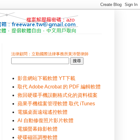
法律顧問：立勤國際法律事務所黃沛聲律師
影音網站下載軟體 YT下載
取代 Adobe Acrobat 的 PDF 編輯軟體
救回硬碟手機誤刪格式化的資料檔案
蘋果手機檔案管理軟體 取代 iTunes
電腦桌面遠端遙控軟體
AI 自動修復照片影片軟體
電腦螢幕錄影軟體
硬碟磁區調整軟體