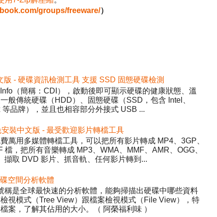
ebook.com/groups/freeware/
）
2 免安裝中文版 - 硬碟資訊檢測工具 支援 SSD 固態硬碟檢測
DiskInfo（簡稱：CDI），啟動後即可顯示硬碟的健康狀態、溫
般傳統硬碟（HDD）、固態硬碟（SSD，包含 Intel、
inx 等品牌），並且也相容部分外接式 USB ...
5.22 免安裝中文版 - 最受歡迎影片轉檔工具
y）- 免費萬用多媒體轉檔工具，可以把所有影片轉成 MP4、3GP、
WF 檔，把所有音樂轉成 MP3、WMA、MMF、AMR、OGG、
、擷取 DVD 影片、抓音軌、任何影片轉到...
 - 硬碟空間分析軟體
ree，號稱是全球最快速的分析軟體，能夠掃描出硬碟中哪些資料
式（Tree View）跟檔案檢視模式（File View），特
檔案，了解其佔用的大小。（ 阿榮福利味 ）