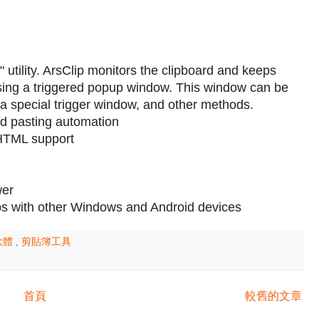
 utility. ArsClip monitors the clipboard and keeps
 using a triggered popup window. This window can be
, a special trigger window, and other methods.
d pasting automation
 HTML support
wer
ips with other Windows and Android devices
軟體
,
剪貼簿工具
首頁
較舊的文章