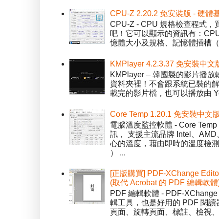
CPU-Z 2.20.2 免安裝版 -
CPU-Z - CPU 規格檢查
吧！它可以顯示的資訊有：CPU 
憶體大小及規格、記憶體插槽（SPD）
KMPlayer 4.2.3.37 免安裝中文
KMPlayer – 韓國製的
資料夾裡！不會跟系統已裝的解碼工
載完的影片檔，也可以播放由 You
Core Temp 1.20.1 免安裝
電腦溫度監控軟體 - Core 
訊， 支援主流品牌 Intel、
心的溫度，藉由即時的溫度檢測
） ...
[正版購買] PDF-XChange Edi
(取代 Acrobat 的 PDF 編輯軟體
PDF 編輯軟體 - PDF-XChange 
輯工具，也是好用的 PDF 閱讀
頁面、旋轉頁面、標註、檢視、修