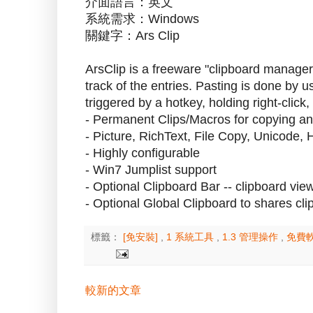
介面語言：英文
系統需求：Windows
關鍵字：Ars Clip
ArsClip is a freeware "clipboard manager"
track of the entries. Pasting is done by
triggered by a hotkey, holding right-click
- Permanent Clips/Macros for copying an
- Picture, RichText, File Copy, Unicode,
- Highly configurable
- Win7 Jumplist support
- Optional Clipboard Bar -- clipboard vie
- Optional Global Clipboard to shares cl
標籤：
[免安裝]
,
1 系統工具
,
1.3 管理操作
,
免費
較新的文章