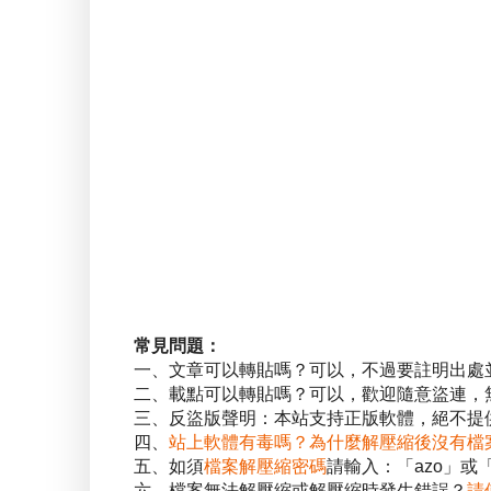
常見問題：
一、文章可以轉貼嗎？可以，不過要註明出處
二、載點可以轉貼嗎？可以，歡迎隨意盜連，
三、反盜版聲明：本站支持正版軟體，絕不提供
四、
站上軟體有毒嗎？為什麼解壓縮後沒有檔
五、如須
檔案解壓縮密碼
請輸入：「azo」或
六、檔案無法解壓縮或解壓縮時發生錯誤？
請