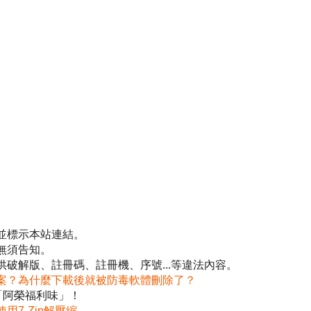
並標示本站連結。
無須告知。
破解版、註冊碼、註冊機、序號...等違法內容。
案？為什麼下載後就被防毒軟體刪除了？
「阿榮福利味」！
使用7-Zip解壓縮
。