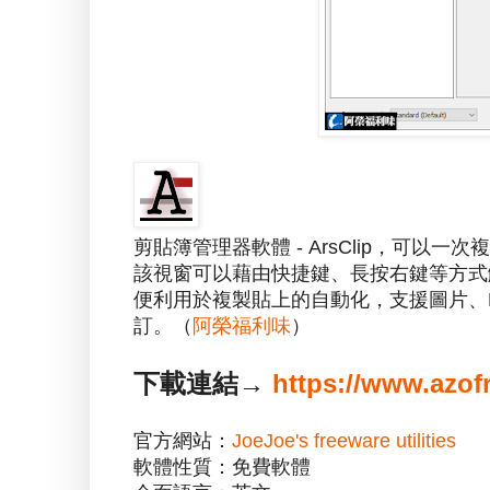
剪貼簿管理器軟體 - ArsClip，可
該視窗可以藉由快捷鍵、長按右鍵等方式
便利用於複製貼上的自動化，支援圖片、RT
訂。（
阿榮福利味
）
下載連結→
https://www.azof
官方網站：
JoeJoe's freeware utilities
軟體性質：免費軟體