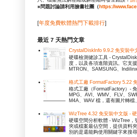
※問題討論請利用臉書社團（
https://www.fac
[
年度免費軟體熱門下載排行
]
最近 7 天熱門文章
CrystalDiskInfo 9.9.
硬碟檢測健診工具 - Crystal
度，以及各項進階資訊。它支援一
MTRON、SAMSUNG、Indil
格式工廠 FormatFactory 
格式工廠（FormatFactor
MPG、AVI、WMV、FLV、S
M4A、WAV 檔，還有圖片轉檔
WizTree 4.32 免安裝中文版
硬碟空間分析軟體 - WizT
夾或檔案最佔空間，提供資料夾檢視模
別的是還能夠使用關鍵字來搜尋