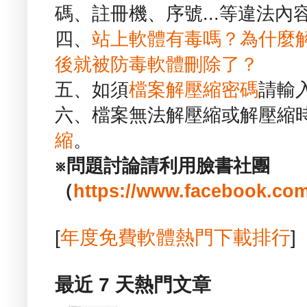
碼、註冊機、序號...等違法內
四、
站上軟體有毒嗎？為什麼
後就被防毒軟體刪除了？
五、如須
檔案解壓縮密碼
請輸
六、檔案無法解壓縮或解壓縮
縮
。
※問題討論請利用臉書社團
（
https://www.facebook.com
[
年度免費軟體熱門下載排行
]
最近 7 天熱門文章