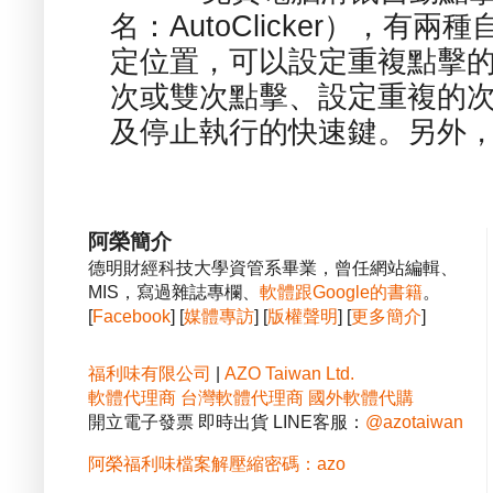
名：AutoClicker），
定位置，可以設定重複點擊的
次或雙次點擊、設定重複的
及停止執行的快速鍵。另外，也
阿榮簡介
德明財經科技大學資管系畢業，曾任網站編輯、
MIS，寫過雜誌專欄、
軟體跟Google的書籍
。
[
Facebook
] [
媒體專訪
] [
版權聲明
] [
更多簡介
]
福利味有限公司
|
AZO Taiwan Ltd.
軟體代理商
台灣軟體代理商
國外軟體代購
開立電子發票 即時出貨 LINE客服：
@azotaiwan
阿榮福利味檔案解壓縮密碼：azo