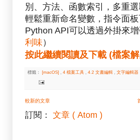
別、方法、函數索引，多重選
輕鬆重新命名變數，指令面板
Python API可以透過外掛來
利味
）
按此繼續閱讀及下載 (檔案解壓縮
標籤：
[macOS]
,
4 檔案工具
,
4.2 文書編輯
,
文字編輯器
較新的文章
訂閱：
文章 ( Atom )