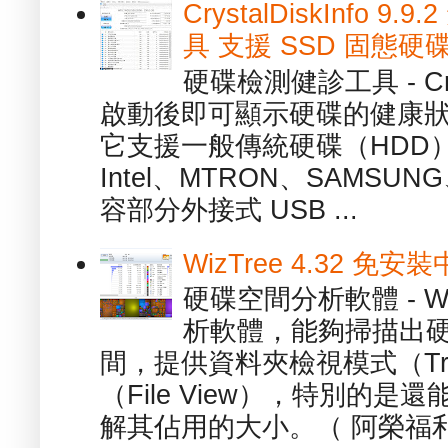
CrystalDiskInfo
具 支援 SSD 固態硬
硬碟檢測健診工具 - Cry
啟動後即可顯示硬碟的健康
它支援一般傳統硬碟（HDD
Intel、MTRON、SAMSUN
容部分外接式 USB ...
WizTree 4.32 
硬碟空間分析軟體 - W
析軟體，能夠掃描出
間，提供資料夾檢視模式（Tre
（File View），特別的
解其佔用的大小。（ 阿榮福利