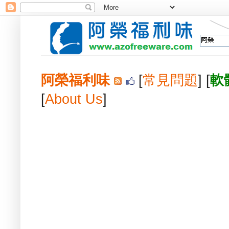
阿榮福利味
[
常見問題
] [
軟
[
About Us
]