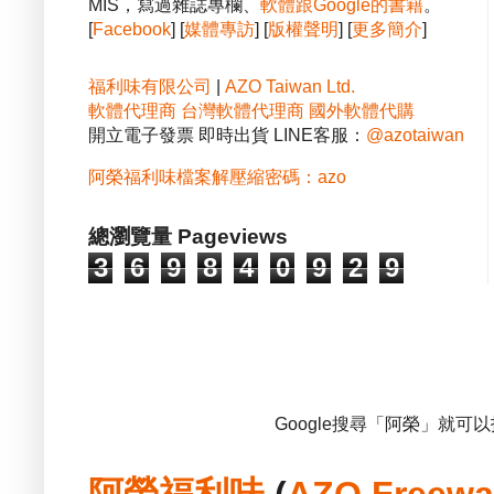
MIS，寫過雜誌專欄、
軟體跟Google的書籍
。
[
Facebook
] [
媒體專訪
] [
版權聲明
] [
更多簡介
]
福利味有限公司
|
AZO Taiwan Ltd.
軟體代理商
台灣軟體代理商
國外軟體代購
開立電子發票 即時出貨 LINE客服：
@azotaiwan
阿榮福利味檔案解壓縮密碼：azo
總瀏覽量 Pageviews
3
6
9
8
4
0
9
2
9
Google搜尋「阿榮」就可
阿榮福利味
(
AZO Freewa