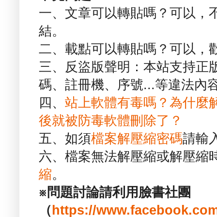
一、文章可以轉貼嗎？可以，
結。
二、載點可以轉貼嗎？可以，
三、反盜版聲明：本站支持正
碼、註冊機、序號...等違法內
四、
站上軟體有毒嗎？為什麼
後就被防毒軟體刪除了？
五、如須
檔案解壓縮密碼
請輸
六、檔案無法解壓縮或解壓縮
縮
。
※問題討論請利用臉書社團
（
https://www.facebook.com