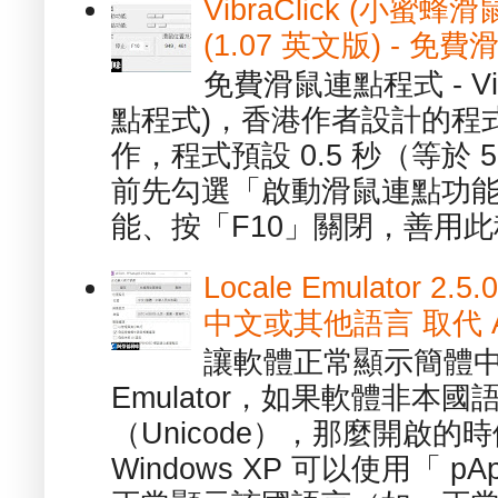
VibraClick (小蜜
(1.07 英文版) - 
免費滑鼠連點程式 - Vib
點程式)，香港作者設計的程
作，程式預設 0.5 秒（等於
前先勾選「啟動滑鼠連點功能
能、按「F10」關閉，善用此程
Locale Emulator
中文或其他語言 取代 AppL
讓軟體正常顯示簡體中文或
Emulator，如果軟體非本
（Unicode），那麼開啟
Windows XP 可以使用「 p