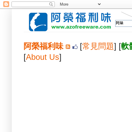
阿榮福利味
[
常見問題
] [
軟
[
About Us
]