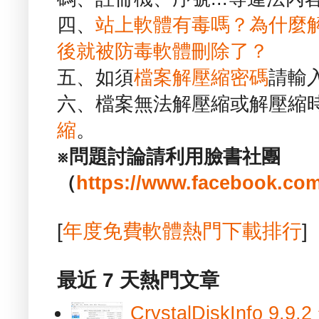
四、
站上軟體有毒嗎？為什麼
後就被防毒軟體刪除了？
五、如須
檔案解壓縮密碼
請輸
六、檔案無法解壓縮或解壓縮
縮
。
※問題討論請利用臉書社團
（
https://www.facebook.com
[
年度免費軟體熱門下載排行
]
最近 7 天熱門文章
CrystalDiskInfo