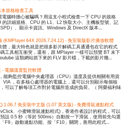
 硬體基本規格檢查工具
程式，買電腦時擔心被騙嗎？用這支小程式檢查一下 CPU 的規格
的詳細規格、CPU 的 L1、L2 快取大小、主機板型號、記
、顯示卡資訊、Windows 及 DirectX 版本...
版 (KMPlayer 64X 2026.7.24.12) - 免安裝版影片播放軟體
影片播放軟體，最大特色就是把很多影片解碼工具通通包在它的程式
具相互衝突，還有，跟 MPlayer 一樣可以預覽 BT 未下
tube 這類網站抓下來的 FLV 影片檔，下載的影片幾...
中文版 - 電腦溫度監控軟體
Temp，能夠監控電腦中央處理器（CPU）溫度及提供相關有用資
AMD、VIA ，在多核心處理器的電腦上，還可以分別顯示每個核
，可以了解每項工作對於電腦所造成的負荷。（ 阿榮福利味
式) 1.06.7 免安裝中文版 (1.07 英文版) - 免費滑鼠連點程式
ick (vClick、小蜜蜂滑鼠連點程式)，香港作者設計的程式，可以
設 0.5 秒（等於 500ms）自動按一下滑鼠，使用前先勾選
F9」啟動連點功能、按「F10」關閉，善用此程式...