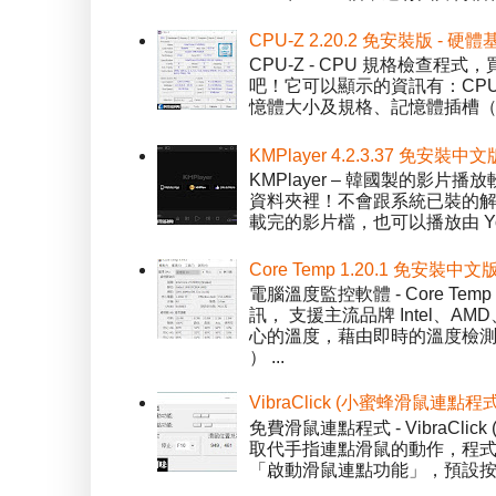
CPU-Z 2.20.2 免安裝版 -
CPU-Z - CPU 規格檢查
吧！它可以顯示的資訊有：CPU 
憶體大小及規格、記憶體插槽（SPD）
KMPlayer 4.2.3.37 免安裝中文
KMPlayer – 韓國製的
資料夾裡！不會跟系統已裝的解碼工
載完的影片檔，也可以播放由 You
Core Temp 1.20.1 免安裝
電腦溫度監控軟體 - Core 
訊， 支援主流品牌 Intel、
心的溫度，藉由即時的溫度檢測
） ...
VibraClick (小蜜蜂滑鼠連點程
免費滑鼠連點程式 - VibraCl
取代手指連點滑鼠的動作，程式預
「啟動滑鼠連點功能」，預設按「