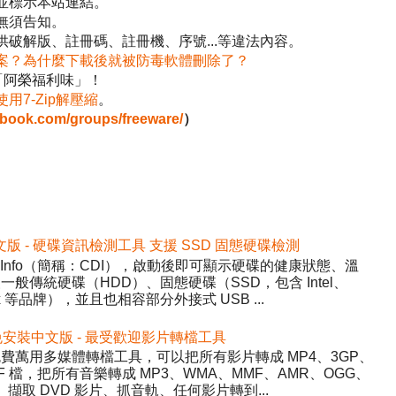
並標示本站連結。
無須告知。
破解版、註冊碼、註冊機、序號...等違法內容。
案？為什麼下載後就被防毒軟體刪除了？
「阿榮福利味」！
使用7-Zip解壓縮
。
ebook.com/groups/freeware/
）
2 免安裝中文版 - 硬碟資訊檢測工具 支援 SSD 固態硬碟檢測
DiskInfo（簡稱：CDI），啟動後即可顯示硬碟的健康狀態、溫
般傳統硬碟（HDD）、固態硬碟（SSD，包含 Intel、
inx 等品牌），並且也相容部分外接式 USB ...
5.22 免安裝中文版 - 最受歡迎影片轉檔工具
y）- 免費萬用多媒體轉檔工具，可以把所有影片轉成 MP4、3GP、
WF 檔，把所有音樂轉成 MP3、WMA、MMF、AMR、OGG、
、擷取 DVD 影片、抓音軌、任何影片轉到...