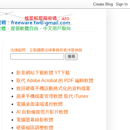
法律顧問：立勤國際法律事務所黃沛聲律師
影音網站下載軟體 YT下載
取代 Adobe Acrobat 的 PDF 編輯軟體
救回硬碟手機誤刪格式化的資料檔案
蘋果手機檔案管理軟體 取代 iTunes
電腦桌面遠端遙控軟體
AI 自動修復照片影片軟體
電腦螢幕錄影軟體
硬碟磁區調整軟體