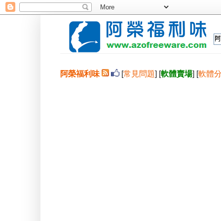
阿榮福利味
[
常見問題
] [
軟體賣場
] [
軟體