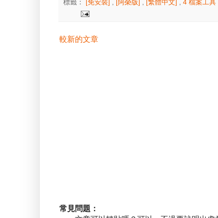
標籤：
[免安裝]
,
[阿榮版]
,
[繁體中文]
,
4 檔案工具
較新的文章
常見問題：