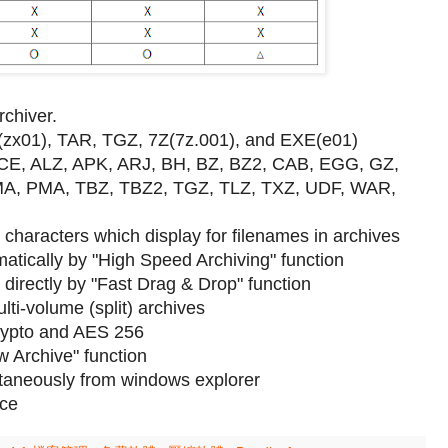
rchiver.
X(zx01), TAR, TGZ, 7Z(7z.001), and EXE(e01)
 ACE, ALZ, APK, ARJ, BH, BZ, BZ2, CAB, EGG, GZ,
ZMA, PMA, TBZ, TBZ2, TGZ, TLZ, TXZ, UDF, WAR,
l characters which display for filenames in archives
atically by "High Speed Archiving" function
er directly by "Fast Drag & Drop" function
ulti-volume (split) archives
Crypto and AES 256
w Archive" function
multaneously from windows explorer
ice