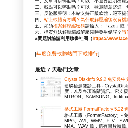
一、文章可以轉貼嗎？可以，不過要註明出處
二、載點可以轉貼嗎？可以，歡迎隨意盜連，
三、反盜版聲明：本站支持正版軟體，絕不提供
四、
站上軟體有毒嗎？為什麼解壓縮後沒有檔
五、如須
檔案解壓縮密碼
請輸入：「azo」或
六、檔案無法解壓縮或解壓縮時發生錯誤？
請
※問題討論請利用臉書社團（
https://www.fac
[
年度免費軟體熱門下載排行
]
最近 7 天熱門文章
CrystalDiskInfo 9.9.
硬碟檢測健診工具 - Crystal
度，以及各項進階資訊。它支援一
MTRON、SAMSUNG、Indil
格式工廠 FormatFactory 
格式工廠（FormatFactor
MPG、AVI、WMV、FLV、S
M4A、WAV 檔，還有圖片轉檔