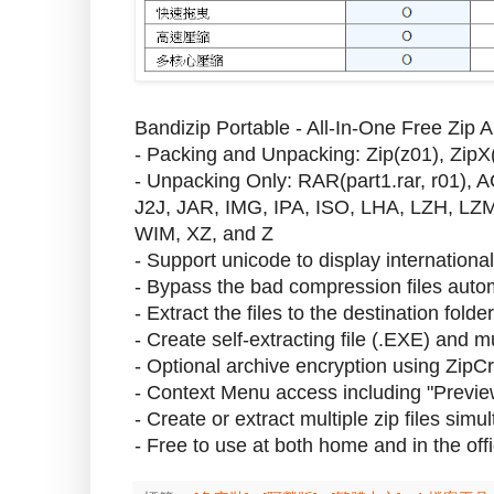
Bandizip Portable - All-In-One Free Zip A
- Packing and Unpacking: Zip(z01), Zip
- Unpacking Only: RAR(part1.rar, r01),
J2J, JAR, IMG, IPA, ISO, LHA, LZH, L
WIM, XZ, and Z
- Support unicode to display internationa
- Bypass the bad compression files autom
- Extract the files to the destination fold
- Create self-extracting file (.EXE) and m
- Optional archive encryption using Zip
- Context Menu access including "Previe
- Create or extract multiple zip files si
- Free to use at both home and in the off