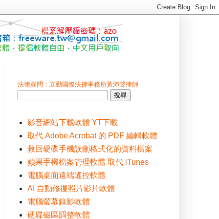
法律顧問：立勤國際法律事務所黃沛聲律師
影音網站下載軟體 YT下載
取代 Adobe Acrobat 的 PDF 編輯軟體
救回硬碟手機誤刪格式化的資料檔案
蘋果手機檔案管理軟體 取代 iTunes
電腦桌面遠端遙控軟體
AI 自動修復照片影片軟體
電腦螢幕錄影軟體
硬碟磁區調整軟體