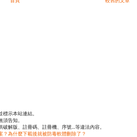
首頁
較舊的文章
並標示本站連結。
無須告知。
破解版、註冊碼、註冊機、序號...等違法內容。
案？為什麼下載後就被防毒軟體刪除了？