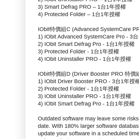
3) Smart Defrag PRO – 1台1年授權
4) Protected Folder – 1台1年授權
IObit特價組C (Advanced SystemC
1) IObit Advanced SystemCare Pro -
2) IObit Smart Defrag Pro - 1台1年授權
3) Protected Folder - 1台1年授權
4) IObit Uninstaller PRO - 1台1年授權
IObit特價組D (Driver Booster P
1) IObit Driver Booster PRO - 3台1年授
2) Protected Folder - 1台1年授權
3) IObit Uninstaller PRO - 1台1年授權
4) IObit Smart Defrag Pro - 1台1年授權
Outdated software may leave some risks to
date. With 180% larger software databas
update your software in a scheduled time 