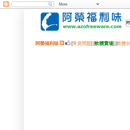
阿榮福利味
[
常見問題
] [
軟體賣場
] [
軟體