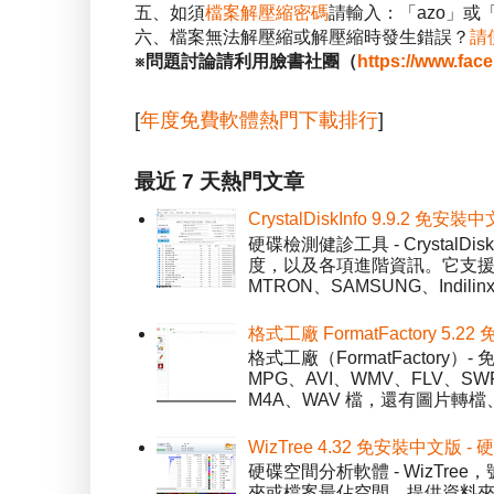
五、如須
檔案解壓縮密碼
請輸入：「azo」或
六、檔案無法解壓縮或解壓縮時發生錯誤？
請
※問題討論請利用臉書社團（
https://www.fac
[
年度免費軟體熱門下載排行
]
最近 7 天熱門文章
CrystalDiskInfo 9.9.
硬碟檢測健診工具 - Crystal
度，以及各項進階資訊。它支援一
MTRON、SAMSUNG、Indil
格式工廠 FormatFactory 
格式工廠（FormatFactor
MPG、AVI、WMV、FLV、S
M4A、WAV 檔，還有圖片轉檔
WizTree 4.32 免安裝中文版
硬碟空間分析軟體 - WizT
夾或檔案最佔空間，提供資料夾檢視模