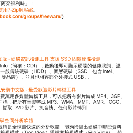
「阿榮福利味」！
使用7-Zip解壓縮
。
ebook.com/groups/freeware/
）
2 免安裝中文版 - 硬碟資訊檢測工具 支援 SSD 固態硬碟檢測
DiskInfo（簡稱：CDI），啟動後即可顯示硬碟的健康狀態、溫
般傳統硬碟（HDD）、固態硬碟（SSD，包含 Intel、
inx 等品牌），並且也相容部分外接式 USB ...
5.22 免安裝中文版 - 最受歡迎影片轉檔工具
y）- 免費萬用多媒體轉檔工具，可以把所有影片轉成 MP4、3GP、
WF 檔，把所有音樂轉成 MP3、WMA、MMF、AMR、OGG、
、擷取 DVD 影片、抓音軌、任何影片轉到...
 - 硬碟空間分析軟體
ree，號稱是全球最快速的分析軟體，能夠掃描出硬碟中哪些資料
式（Tree View）跟檔案檢視模式（File View），特