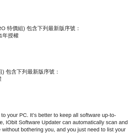
are PRO 特價組) 包含下列最新版序號：
 3台1年授權
RO 特價組) 包含下列最新版序號：
權
 your PC. It’s better to keep all software up-to-
e, IObit Software Updater can automatically scan and
without bothering you, and you just need to list your