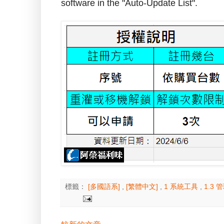
software in the "Auto-Update List".
標籤：
[多國語系]
,
[繁體中文]
,
1 系統工具
,
1.3