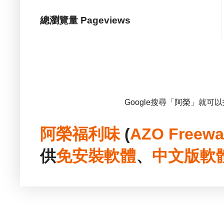
總瀏覽量 Pageviews
Google搜尋「阿榮」就可
阿榮福利味
(
AZO Freewa
供
免安裝
軟體
、
中文版
軟