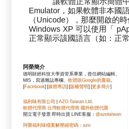
讓軟體正常顯示簡體中文或
Emulator，如果軟體非本
（Unicode），那麼開啟
Windows XP 可以使用「 p
正常顯示該國語言（如：正常顯
阿榮簡介
德明財經科技大學資管系畢業，曾任網站編輯、
MIS，寫過雜誌專欄、
軟體跟Google的書籍
。
[
Facebook
] [
媒體專訪
] [
版權聲明
] [
更多簡介
]
福利味有限公司
|
AZO Taiwan Ltd.
軟體代理商
台灣軟體代理商
國外軟體代購
開立電子發票 即時出貨 LINE客服：
@azotaiwan
阿榮福利味檔案解壓縮密碼：azo