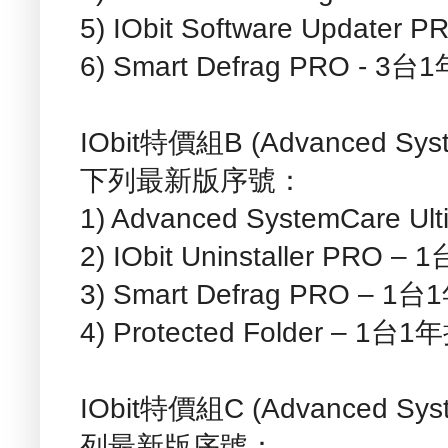
5) IObit Software Update
6) Smart Defrag PRO - 3
IObit特價組B (Advanced Sys
下列最新版序號：
1) Advanced SystemCare U
2) IObit Uninstaller PRO 
3) Smart Defrag PRO – 1
4) Protected Folder – 1台
IObit特價組C (Advanced S
列最新版序號：