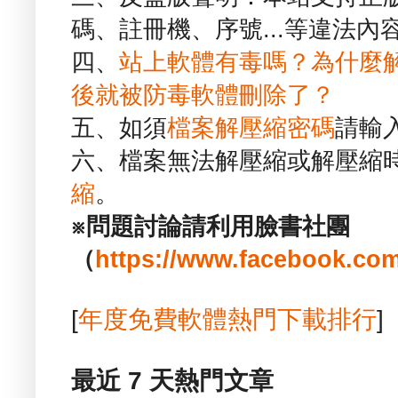
碼、註冊機、序號...等違法內
四、
站上軟體有毒嗎？為什麼
後就被防毒軟體刪除了？
五、如須
檔案解壓縮密碼
請輸
六、檔案無法解壓縮或解壓縮
縮
。
※問題討論請利用臉書社團
（
https://www.facebook.com
[
年度免費軟體熱門下載排行
]
最近 7 天熱門文章