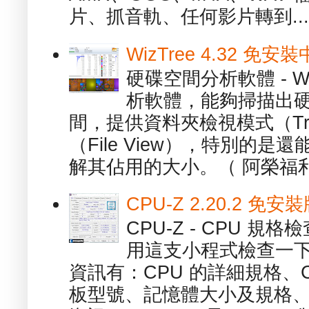
片、抓音軌、任何影片轉到...
WizTree 4.32 
硬碟空間分析軟體 - W
析軟體，能夠掃描出
間，提供資料夾檢視模式（Tre
（File View），特別的
解其佔用的大小。（ 阿榮福利
CPU-Z 2.20.2 
CPU-Z - CPU 
用這支小程式檢查一下
資訊有：CPU 的詳細規格、C
板型號、記憶體大小及規格、