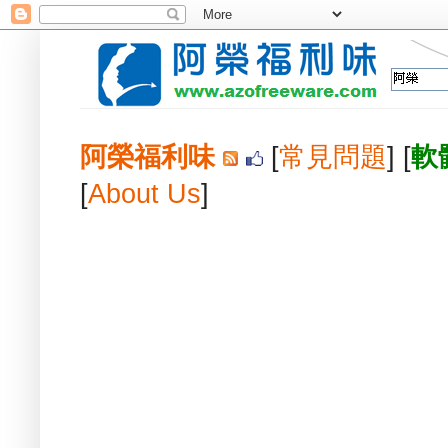
阿榮福利味
[
常見問題
] [
軟
[
About Us
]