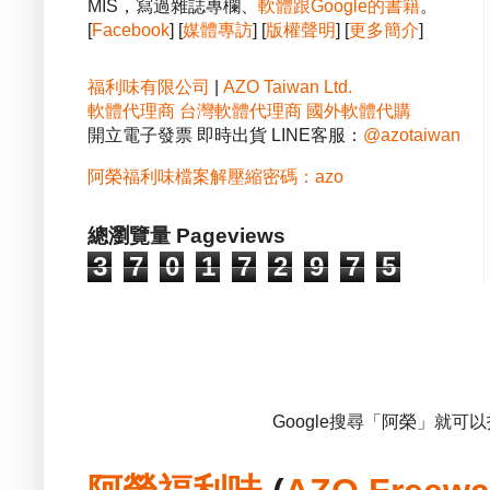
MIS，寫過雜誌專欄、
軟體跟Google的書籍
。
[
Facebook
] [
媒體專訪
] [
版權聲明
] [
更多簡介
]
福利味有限公司
|
AZO Taiwan Ltd.
軟體代理商
台灣軟體代理商
國外軟體代購
開立電子發票 即時出貨 LINE客服：
@azotaiwan
阿榮福利味檔案解壓縮密碼：azo
總瀏覽量 Pageviews
3
7
0
1
7
2
9
7
5
Google搜尋「阿榮」就可