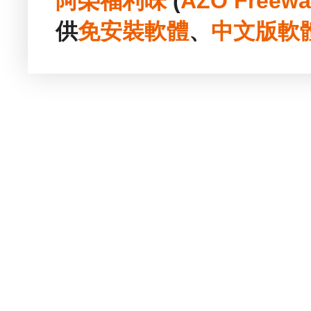
阿榮福利味
(
AZO Freewa
供
免安裝
軟體
、
中文版
軟