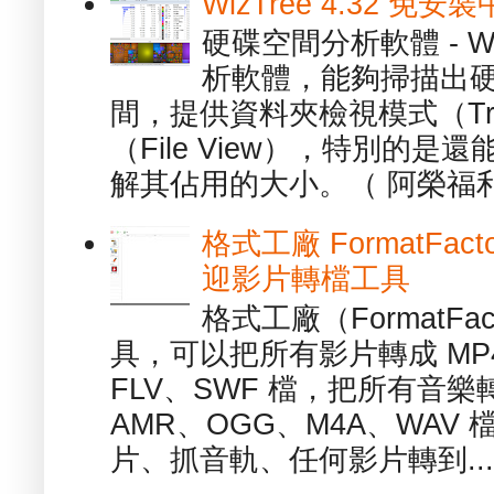
WizTree 4.32 
硬碟空間分析軟體 - W
析軟體，能夠掃描出
間，提供資料夾檢視模式（Tre
（File View），特別的
解其佔用的大小。（ 阿榮福利
格式工廠 FormatFact
迎影片轉檔工具
格式工廠（FormatFa
具，可以把所有影片轉成 MP4
FLV、SWF 檔，把所有音樂
AMR、OGG、M4A、WAV
片、抓音軌、任何影片轉到...