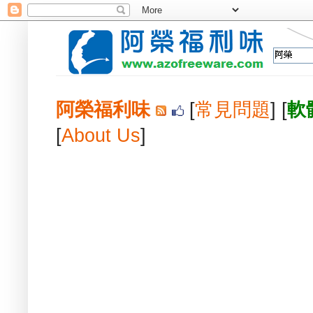
阿榮福利味
[
常見問題
] [
軟
[
About Us
]