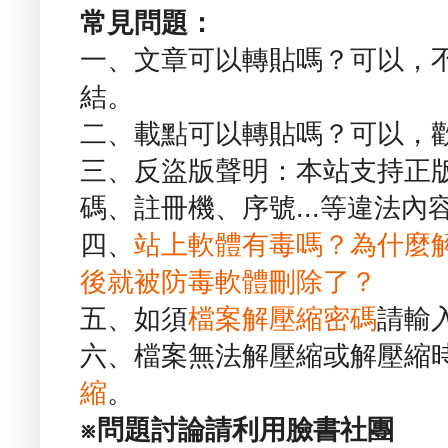
常見問題：
一、文章可以轉貼嗎？可以，
結。
二、載點可以轉貼嗎？可以，
三、反盜版聲明：本站支持正
碼、註冊機、序號...等違法內
四、
站上軟體有毒嗎？為什麼
後就被防毒軟體刪除了？
五、如須
檔案解壓縮密碼
請輸
六、檔案無法解壓縮或解壓縮
縮
。
※問題討論請利用臉書社團