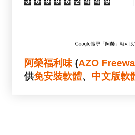
3
6
9
9
6
2
4
4
9
Google搜尋「阿榮」就可
阿榮福利味
(
AZO Freewa
供
免安裝
軟體
、
中文版
軟