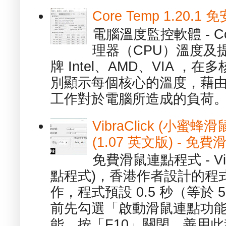
Core Temp 1.20
電腦溫度監控軟體 - C
理器（CPU）溫度及
牌 Intel、AMD、VIA 
別顯示每個核心的溫度，藉
工作對於電腦所造成的負荷。（ 
VibraClick (小蜜
(1.07 英文版) - 
免費滑鼠連點程式 - Vib
點程式)，香港作者設計的程
作，程式預設 0.5 秒（等於
前先勾選「啟動滑鼠連點功能
能、按「F10」關閉，善用此程