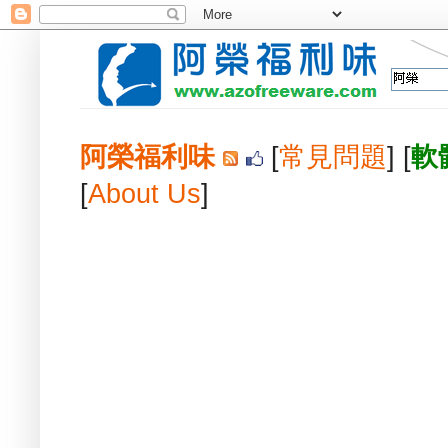
阿榮福利味
[
常見問題
] [
軟
[
About Us
]