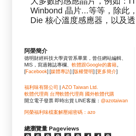
大多數的感應晶片，例如：ITE
Winbond 晶片...等等，
Die 核心溫度感應器，以及透.
阿榮簡介
德明財經科技大學資管系畢業，曾任網站編輯、
MIS，寫過雜誌專欄、
軟體跟Google的書籍
。
[
Facebook
] [
媒體專訪
] [
版權聲明
] [
更多簡介
]
福利味有限公司
|
AZO Taiwan Ltd.
軟體代理商
台灣軟體代理商
國外軟體代購
開立電子發票 即時出貨 LINE客服：
@azotaiwan
阿榮福利味檔案解壓縮密碼：azo
總瀏覽量 Pageviews