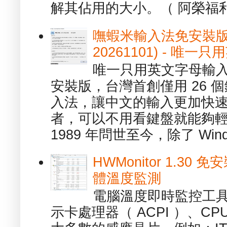
解其佔用的大小。（ 阿榮福利
嘸蝦米輸入法免安裝版 1.
20261101) - 
唯一只用英文字母輸入
安裝版，台灣首創僅用 26
入法，讓中文的輸入更加快
者，可以不用看鍵盤就能夠
1989 年問世至今，除了 Wind
HWMonitor 1.30 
體溫度監測
電腦溫度即時監控工具 -
示卡處理器（ ACPI ）、