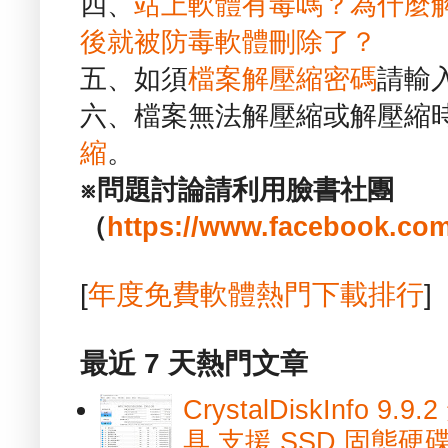
四、
站上軟體有毒嗎？為什麼
後就被防毒軟體刪除了？
五、如須
檔案解壓縮密碼
請輸
六、檔案無法解壓縮或解壓縮
縮
。
※問題討論請利用臉書社團
（
https://www.facebook.com
[
年度免費軟體熱門下載排行
]
最近 7 天熱門文章
CrystalDiskInfo
具 支援 SSD 固態硬