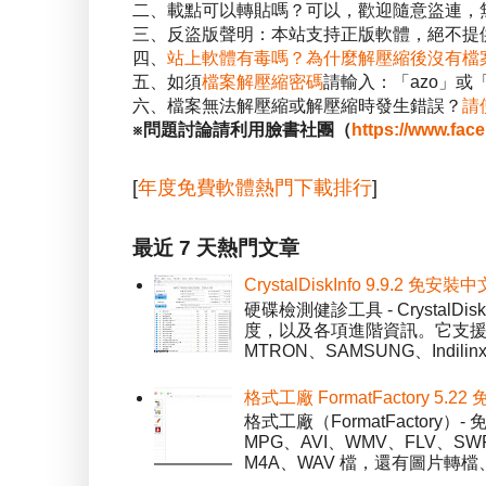
二、載點可以轉貼嗎？可以，歡迎隨意盜連，
三、反盜版聲明：本站支持正版軟體，絕不提供
四、
站上軟體有毒嗎？為什麼解壓縮後沒有檔
五、如須
檔案解壓縮密碼
請輸入：「azo」或
六、檔案無法解壓縮或解壓縮時發生錯誤？
請
※問題討論請利用臉書社團（
https://www.fac
[
年度免費軟體熱門下載排行
]
最近 7 天熱門文章
CrystalDiskInfo 9.9.
硬碟檢測健診工具 - Crystal
度，以及各項進階資訊。它支援一
MTRON、SAMSUNG、Indil
格式工廠 FormatFactory 
格式工廠（FormatFactor
MPG、AVI、WMV、FLV、S
M4A、WAV 檔，還有圖片轉檔