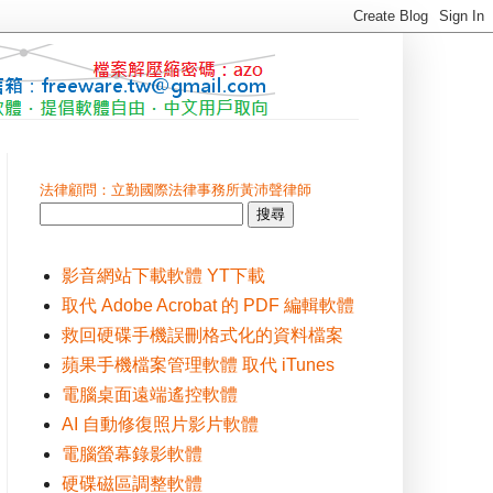
法律顧問：立勤國際法律事務所黃沛聲律師
影音網站下載軟體 YT下載
取代 Adobe Acrobat 的 PDF 編輯軟體
救回硬碟手機誤刪格式化的資料檔案
蘋果手機檔案管理軟體 取代 iTunes
電腦桌面遠端遙控軟體
AI 自動修復照片影片軟體
電腦螢幕錄影軟體
硬碟磁區調整軟體