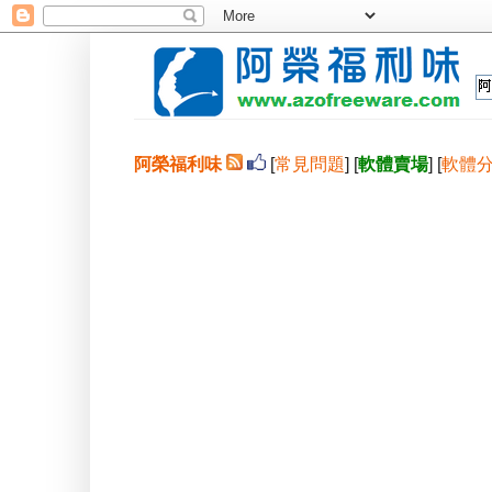
阿榮福利味
[
常見問題
] [
軟體賣場
] [
軟體