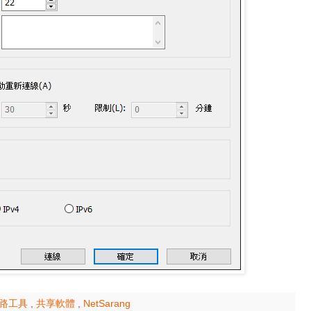
 網路工具
,
共享軟體
,
NetSarang