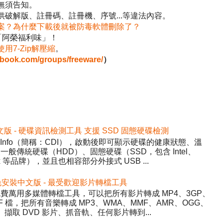
無須告知。
破解版、註冊碼、註冊機、序號...等違法內容。
案？為什麼下載後就被防毒軟體刪除了？
「阿榮福利味」！
使用7-Zip解壓縮
。
ebook.com/groups/freeware/
）
2 免安裝中文版 - 硬碟資訊檢測工具 支援 SSD 固態硬碟檢測
DiskInfo（簡稱：CDI），啟動後即可顯示硬碟的健康狀態、溫
般傳統硬碟（HDD）、固態硬碟（SSD，包含 Intel、
inx 等品牌），並且也相容部分外接式 USB ...
5.22 免安裝中文版 - 最受歡迎影片轉檔工具
y）- 免費萬用多媒體轉檔工具，可以把所有影片轉成 MP4、3GP、
WF 檔，把所有音樂轉成 MP3、WMA、MMF、AMR、OGG、
、擷取 DVD 影片、抓音軌、任何影片轉到...